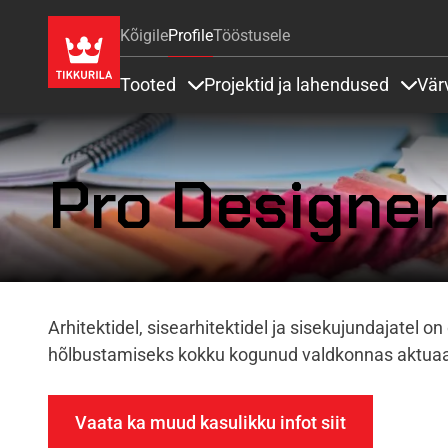
Kõigile
Profile
Tööstusele
Tooted
Projektid ja lahendused
Vär
Items under Tooted
Items
Pro Designer 
Arhitektidel, sisearhitektidel ja sisekujundajatel 
hõlbustamiseks kokku kogunud valdkonnas aktuaals
Vaata ka muud kasulikku infot siit