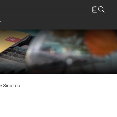
endused spetsialistidele
Items under Kontaktid
e Sinu töö