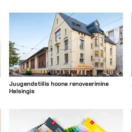
Juugendstiilis hoone renoveerimine
Helsingis