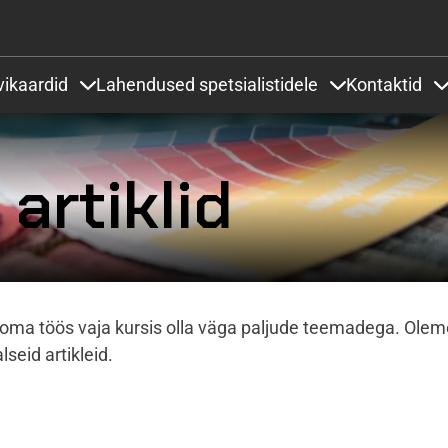
Liigu edasi põhisisu juurde
vikaardid
Lahendused spetsialistidele
Kontaktid
 under Projektid ja lahendused
Items under Värvikaardid
Items under Lah
artiklid
on oma töös vaja kursis olla väga paljude teemadega. Olem
eid artikleid.