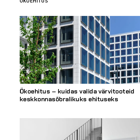
ÖKOEHITUS
Ökoehitus – kuidas valida värvitooteid
keskkonnasõbralikuks ehituseks