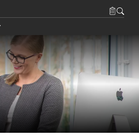
endused spetsialistidele
Items under Kontaktid