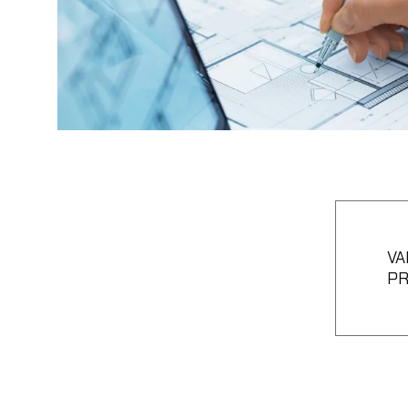
VA
PR