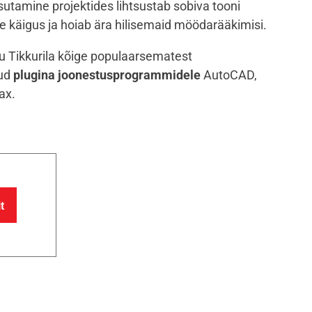
utamine projektides lihtsustab sobiva tooni
se käigus ja hoiab ära hilisemaid möödarääkimisi.
u Tikkurila kõige populaarsematest
nud
plugina joonestusprogrammidele
AutoCAD,
ax.
t