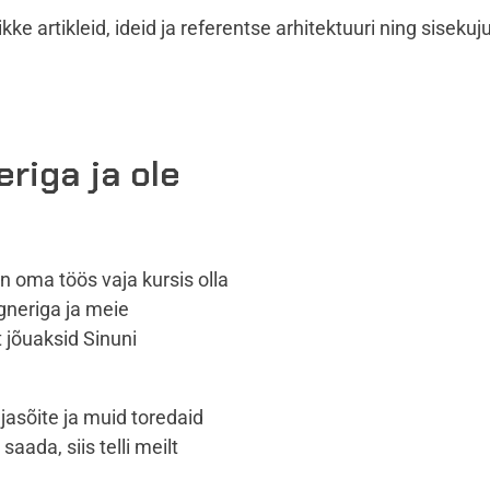
ke artikleid, ideid ja referentse arhitektuuri ning siseku
eriga ja ole
on oma töös vaja kursis olla
gneriga ja meie
 jõuaksid Sinuni
jasõite ja muid toredaid
saada, siis telli meilt