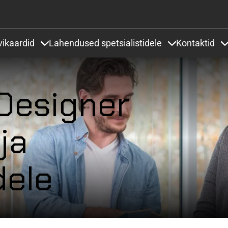
Liigu edasi põhisisu juurde
vikaardid
Lahendused spetsialistidele
Kontaktid
 under Projektid ja lahendused
Items under Värvikaardid
Items under Lah
 Designer
ja
dele