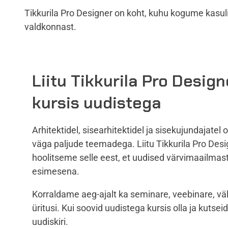
Tikkurila Pro Designer on koht, kuhu kogume kasulik
valdkonnast.
Liitu Tikkurila Pro Design
kursis uudistega
Arhitektidel, sisearhitektidel ja sisekujundajatel 
väga paljude teemadega. Liitu Tikkurila Pro Desi
hoolitseme selle eest, et uudised värvimaailmast
esimesena.
Korraldame aeg-ajalt ka seminare, veebinare, väl
üritusi. Kui soovid uudistega kursis olla ja kutseid 
uudiskiri.