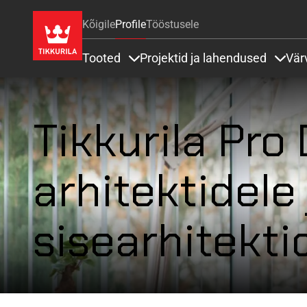
Kõigile
Profile
Tööstusele
Tooted
Projektid ja lahendused
Vär
Items under Tooted
Items
Tikkurila Pro
arhitektidele 
sisearhitekti