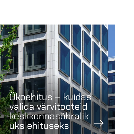
Ökoehitus – kuidas
valida värvitooteid
keskkonnasõbralik
uks ehituseks