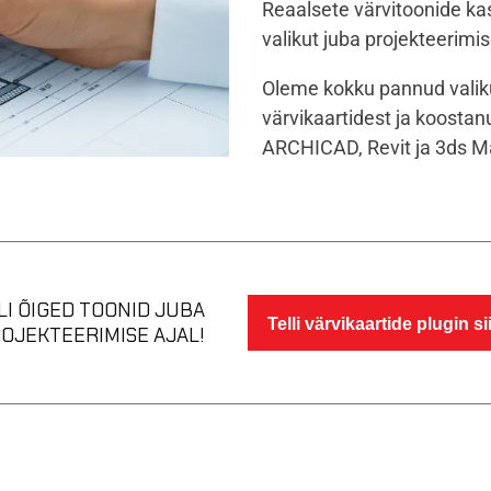
Reaalsete värvitoonide kas
valikut juba projekteerimi
Oleme kokku pannud valik
värvikaartidest ja koosta
ARCHICAD, Revit ja 3ds M
LI ÕIGED TOONID JUBA
Telli värvikaartide plugin sii
OJEKTEERIMISE AJAL!