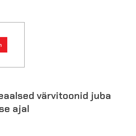
n
reaalsed värvitoonid juba
se ajal