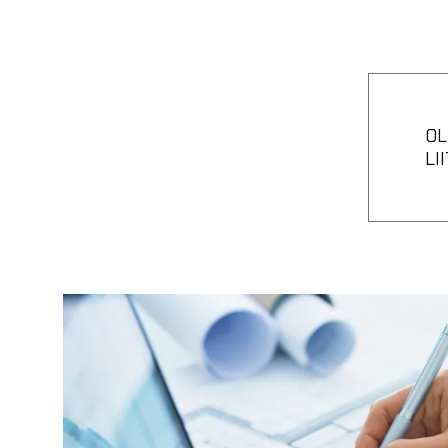
OL
LI