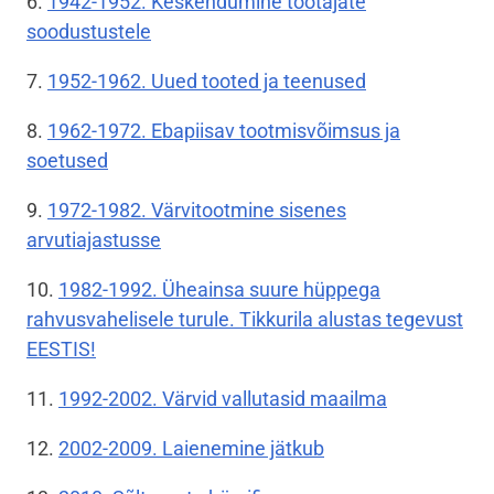
6.
1942-1952. Keskendumine töötajate
soodustustele
7.
1952-1962. Uued tooted ja teenused
8.
1962-1972. Ebapiisav tootmisvõimsus ja
soetused
9.
1972-1982. Värvitootmine sisenes
arvutiajastusse
10.
1982-1992. Üheainsa suure hüppega
rahvusvahelisele turule. Tikkurila alustas tegevust
EESTIS!
11.
1992-2002. Värvid vallutasid maailma
12.
2002-2009. Laienemine jätkub