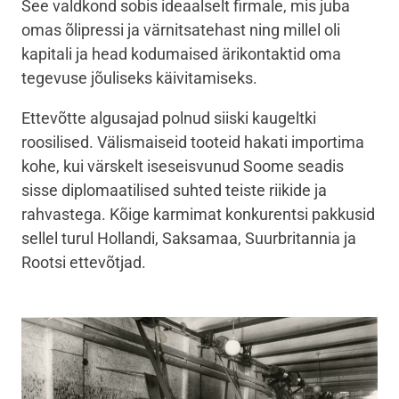
See valdkond sobis ideaalselt firmale, mis juba
omas õlipressi ja värnitsatehast ning millel oli
kapitali ja head kodumaised ärikontaktid oma
tegevuse jõuliseks käivitamiseks.
Ettevõtte algusajad polnud siiski kaugeltki
roosilised. Välismaiseid tooteid hakati importima
kohe, kui värskelt iseseisvunud Soome seadis
sisse diplomaatilised suhted teiste riikide ja
rahvastega. Kõige karmimat konkurentsi pakkusid
sellel turul Hollandi, Saksamaa, Suurbritannia ja
Rootsi ettevõtjad.