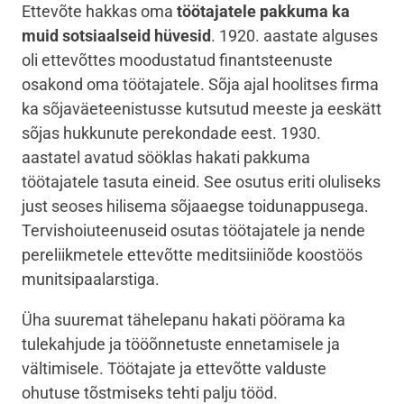
Ettevõte hakkas oma
töötajatele pakkuma ka
muid sotsiaalseid hüvesid
. 1920. aastate alguses
oli ettevõttes moodustatud finantsteenuste
osakond oma töötajatele. Sõja ajal hoolitses firma
ka sõjaväeteenistusse kutsutud meeste ja eeskätt
sõjas hukkunute perekondade eest. 1930.
aastatel avatud sööklas hakati pakkuma
töötajatele tasuta eineid. See osutus eriti oluliseks
just seoses hilisema sõjaaegse toidunappusega.
Tervishoiuteenuseid osutas töötajatele ja nende
pereliikmetele ettevõtte meditsiiniõde koostöös
munitsipaalarstiga.
Üha suuremat tähelepanu hakati pöörama ka
tulekahjude ja tööõnnetuste ennetamisele ja
vältimisele. Töötajate ja ettevõtte valduste
ohutuse tõstmiseks tehti palju tööd.