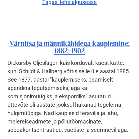
Tagasi lehe algusesse
Värnitsa ja männikäbidega kauplemine:
1882–1902
Dickursby Oljeslageri käis korduvalt käest kätte,
kuni Schildt & Hallberg võttis selle üle aastal 1885.
See 1877. aastal "kauplemiseks, peamiselt
agendina tegutsemiseks, aga ka
komisjonimüügiks ja ekspordiks" asutatud
ettevõte oli aastate jooksul hakanud tegelema
hulgimüügiga. Nad kauplesid teravilja ja jahu,
meiereiseadmete ja põllutöömasinate,
söödakontsentraatide, väetiste ja seemneviljaga.