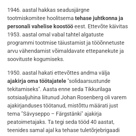
1946. aastal hakkas seadusjärgne
tootmiskomitee hoolitsema
tehase juhtkonna ja
personali vahelise koostöö
eest. Ettevõte käivitas
1953. aastal omal vabal tahtel algatuste
programmi tootmise täiustamist ja tööõnnetuste
arvu vähendamist võimaldavate ettepanekute ja
soovituste kogumiseks.
1950. aastal hakati ettevõttes andma välja
ajakirja oma töötajatele
"solidaarsustunde
tekitamiseks". Aasta enne seda Tikkurilaga
sotsiaaljuhina liitunud Johan Rosenberg oli varem
ajakirjanduses töötanud, mistõttu määrati just
tema "Sävyseppo – Färgstänki" ajakirja
peatoimetajaks. Ta tegi seda tööd 40 aastat,
teenides samal ajal ka tehase tuletõrjebrigaadi