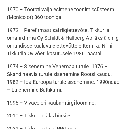
1970
–
Töötati välja esimene toonimissüsteem
(Monicolor) 360 tooniga.
1972 – Perefirmast sai riigiettevõte.
Tikkurila
omanikfirma Oy Schildt & Hallberg Ab läks üle riigi
omandisse kuuluvale ettevõttele Kemira. Nimi
Tikkurila Oy võeti kasutusele 1986. aastal.
1974 – Sisenemine Venemaa turule. 1976 –
Skandinaavia turule sisenemine Rootsi kaudu.
1982 – Ida-Euroopa turule sisenemine.
1990ndad
– Laienemine Baltikumi.
1995 – Vivacolori kaubamärgi loomine.
2010 – Tikkurila läks börsile.
2021 – Tikkurilast sai PPG osa.