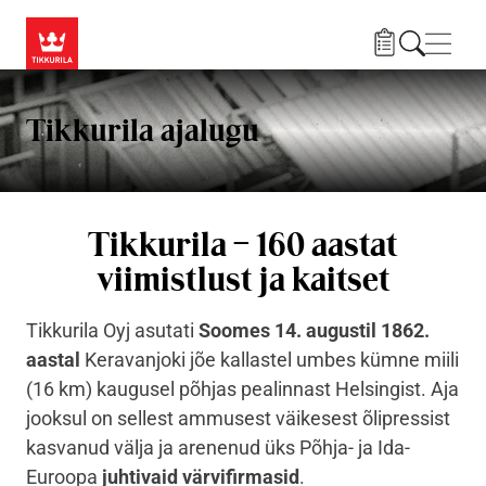
Liigu edasi põhisisu juurde
Menü
Tikkurila ajalugu
Tikkurila – 160 aastat
viimistlust ja kaitset
Tikkurila Oyj asutati
Soomes
14. augustil 1862.
aastal
Keravanjoki jõe kallastel umbes kümne miili
(16 km) kaugusel põhjas pealinnast Helsingist. Aja
jooksul on sellest ammusest väikesest õlipressist
kasvanud välja ja arenenud üks Põhja- ja Ida-
Euroopa
juhtivaid värvifirmasid
.