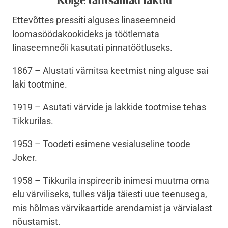
Ettevõttes pressiti alguses linaseemneid
loomasöödakookideks ja töötlemata
linaseemneõli kasutati pinnatöötluseks.
1867 – Alustati värnitsa keetmist ning alguse sai
laki tootmine.
1919 – Asutati värvide ja lakkide tootmise tehas
Tikkurilas.
1953
–
Toodeti esimene vesialuseline toode
Joker.
1958 – Tikkurila inspireerib inimesi muutma oma
elu värviliseks, tulles välja täiesti uue teenusega,
mis hõlmas värvikaartide arendamist ja värvialast
nõustamist.