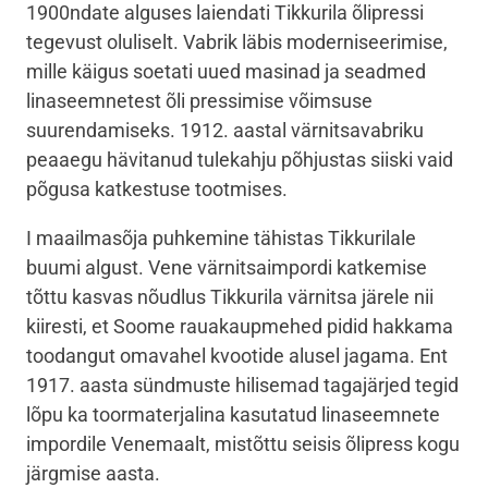
1900ndate alguses laiendati Tikkurila õlipressi
tegevust oluliselt. Vabrik läbis moderniseerimise,
mille käigus soetati uued masinad ja seadmed
linaseemnetest õli pressimise võimsuse
suurendamiseks. 1912. aastal värnitsavabriku
peaaegu hävitanud tulekahju põhjustas siiski vaid
põgusa katkestuse tootmises.
I maailmasõja puhkemine tähistas Tikkurilale
buumi algust. Vene värnitsaimpordi katkemise
tõttu kasvas nõudlus Tikkurila värnitsa järele nii
kiiresti, et Soome rauakaupmehed pidid hakkama
toodangut omavahel kvootide alusel jagama. Ent
1917. aasta sündmuste hilisemad tagajärjed tegid
lõpu ka toormaterjalina kasutatud linaseemnete
impordile Venemaalt, mistõttu seisis õlipress kogu
järgmise aasta.