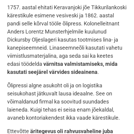
1757. aastal ehitati Keravanjoki jõe Tikkurilankoski
kärestikule esimene vesiveski ja 1862. aastal
pandi selle kõrval tööle õlipress. Kolonelleitnant
Anders Lorentz Munsterhjelmile kuulunud
Dickursby Oljeslageri kasutas tootmises lina- ja
kanepiseemneid. Linaseemneõli kasutati vahetu
viimistlusmaterjalina, aga seda sai ka keetes
edasi töödelda
värnitsa valmistamiseks, mida
kasutati seejärel värvides sideainena
.
Õlipressi algne asukoht oli ja on logistika
seisukohast jätkuvalt lausa ideaalne. See on
võimaldanud firmal ka soovitud suundades
laieneda. Kuigi tehas ei seisa enam jõekaldal,
avaneb kontoriakendest ikka vaade kärestikule.
Ettevõtte
äritegevus oli rahvusvaheline juba