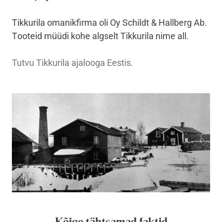
Tikkurila omanikfirma oli Oy Schildt & Hallberg Ab.
T
ooteid müüdi kohe algselt Tikkurila nime all.
Tutvu Tikkurila ajalooga Eestis.
Kõige tähtsamad faktid