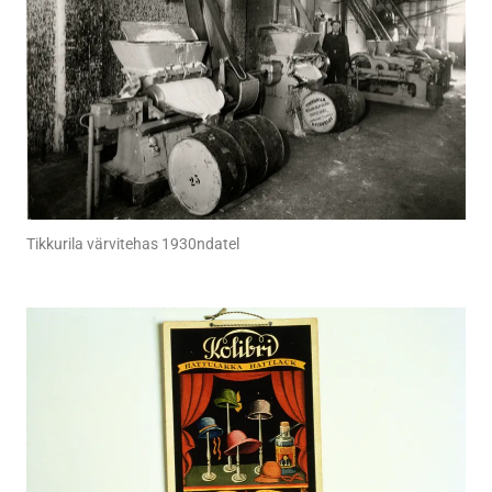
Tikkurila värvitehas 1930ndatel