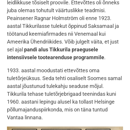
leidlikkuse tõsiselt proovile. Ettevõttes oli õnneks
juba olemas tohutult väärtuslikke teadmisi.
Peainsener Ragnar Holmström oli enne 1923.
aastal Tikkurilasse tulekut õppinud Saksamaal ja
töötanud keemiafirmades nii Venemaal kui
Ameerika Ühendriikides. Võib julgelt väita, et just
sel ajal
pandi alus Tikkurila praegusele
intensiivsele tootearenduse programmile
.
1933. aastal moodustati ettevõttes oma
tuletõrjeüksus. Seda tehti osaliselt Soomes samal
aastal jõustunud tulekahju seaduse mõjul.
Tikkurila tehase tuletõrjebrigaad teenindas kuni
1960. aastani lepingu alusel ka tollast Helsinge
põllumajanduspiirkonda, mis on täna tuntud
Vantaa linnana.