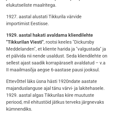
elukutseliste maalritega.
1927
. aastal alustati Tikkurila värvide
importimist
Eestisse.
1929. aastal hakati avaldama kliendilehte
"Tikkurilan Viesti"
, rootsi keeles "Dickursby
Meddelanden", et kliente harida ja "valgustada" ja
et pälvida nii nende usaldust. Seda kliendilehte on
sellest ajast saadik korrapäraselt avaldatud – v.a
II maailmasõja aegse 6-aastase pausi jooksul.
Ettevõttel läks üsna hästi 1920ndate aastate
majanduslanguse ajal tänu värvi- ja lakitehasele.
1929. aastal algas Tikkurilas kiire muutuste
periood, mil ehitustöid jätkus terveks järgnevaks
kümnendiks.