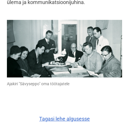
ülema ja kommunikatsioonijuhina.
Ajakiri "Sävyseppo" oma töötajatele
Tagasi lehe algusesse