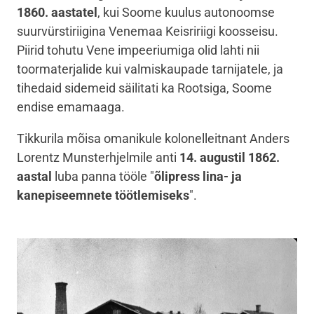
1860. aastatel
, kui Soome kuulus autonoomse
suurvürstiriigina Venemaa Keisririigi koosseisu.
Piirid tohutu Vene impeeriumiga olid lahti nii
toormaterjalide kui valmiskaupade tarnijatele, ja
tihedaid sidemeid säilitati ka Rootsiga, Soome
endise emamaaga.
Tikkurila mõisa omanikule kolonelleitnant Anders
Lorentz Munsterhjelmile anti
14. augustil 1862.
aastal
luba panna tööle "
õlipress lina- ja
kanepiseemnete töötlemiseks
".