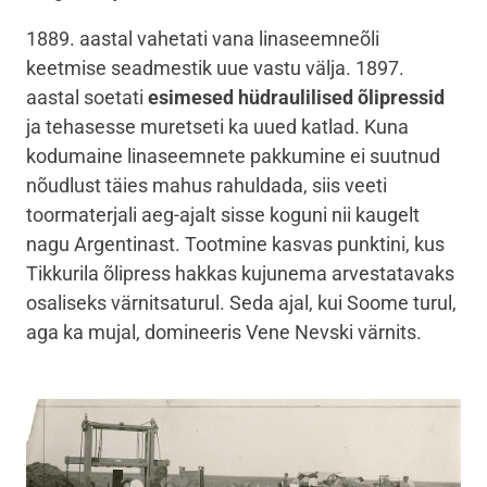
1889. aastal vahetati vana linaseemneõli
keetmise seadmestik uue vastu välja. 1897.
aastal soetati
esimesed hüdraulilised õlipressid
ja tehasesse muretseti ka uued katlad. Kuna
kodumaine linaseemnete pakkumine ei suutnud
nõudlust täies mahus rahuldada, siis veeti
toormaterjali aeg-ajalt sisse koguni nii kaugelt
nagu Argentinast. Tootmine kasvas punktini, kus
Tikkurila õlipress hakkas kujunema arvestatavaks
osaliseks värnitsaturul. Seda ajal, kui Soome turul,
aga ka mujal, domineeris Vene Nevski värnits.