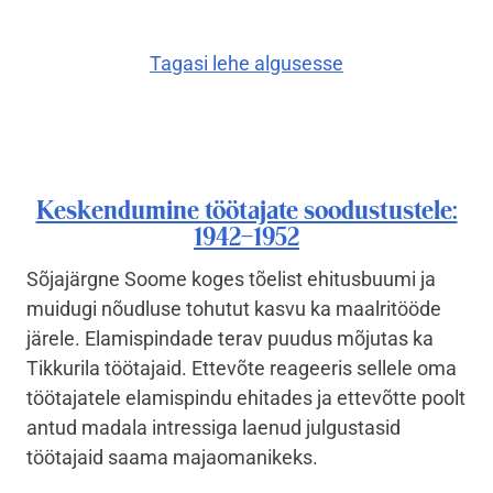
Tagasi lehe algusesse
Keskendumine töötajate soodustustele:
1942–1952
Sõjajärgne Soome koges tõelist ehitusbuumi ja
muidugi nõudluse tohutut kasvu ka maalritööde
järele. Elamispindade terav puudus mõjutas ka
Tikkurila töötajaid. Ettevõte reageeris sellele oma
töötajatele elamispindu ehitades ja ettevõtte poolt
antud madala intressiga laenud julgustasid
töötajaid saama majaomanikeks.