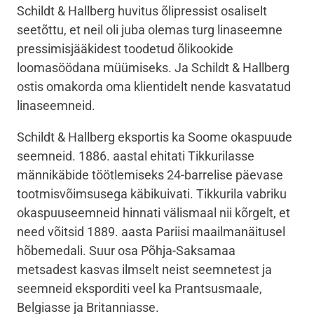
Schildt & Hallberg huvitus õlipressist osaliselt
seetõttu, et neil oli juba olemas turg linaseemne
pressimisjääkidest toodetud õlikookide
loomasöödana müümiseks. Ja Schildt & Hallberg
ostis omakorda oma klientidelt nende kasvatatud
linaseemneid.
Schildt & Hallberg eksportis ka Soome okaspuude
seemneid. 1886. aastal ehitati Tikkurilasse
männikäbide töötlemiseks 24-barrelise päevase
tootmisvõimsusega käbikuivati. Tikkurila vabriku
okaspuuseemneid hinnati välismaal nii kõrgelt, et
need võitsid 1889. aasta Pariisi maailmanäitusel
hõbemedali. Suur osa Põhja-Saksamaa
metsadest kasvas ilmselt neist seemnetest ja
seemneid eksporditi veel ka Prantsusmaale,
Belgiasse ja Britanniasse.