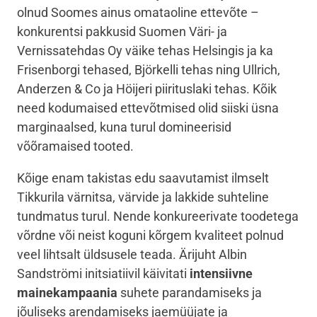
olnud Soomes ainus omataoline ettevõte –
konkurentsi pakkusid Suomen Väri- ja
Vernissatehdas Oy väike tehas Helsingis ja ka
Frisenborgi tehased, Björkelli tehas ning Ullrich,
Anderzen & Co ja Höijeri piirituslaki tehas. Kõik
need kodumaised ettevõtmised olid siiski üsna
marginaalsed, kuna turul domineerisid
võõramaised tooted.
Kõige enam takistas edu saavutamist ilmselt
Tikkurila värnitsa, värvide ja lakkide suhteline
tundmatus turul. Nende konkureerivate toodetega
võrdne või neist koguni kõrgem kvaliteet polnud
veel lihtsalt üldsusele teada. Ärijuht Albin
Sandströmi initsiatiivil käivitati
intensiivne
mainekampaania
suhete parandamiseks ja
jõuliseks arendamiseks jaemüüjate ja