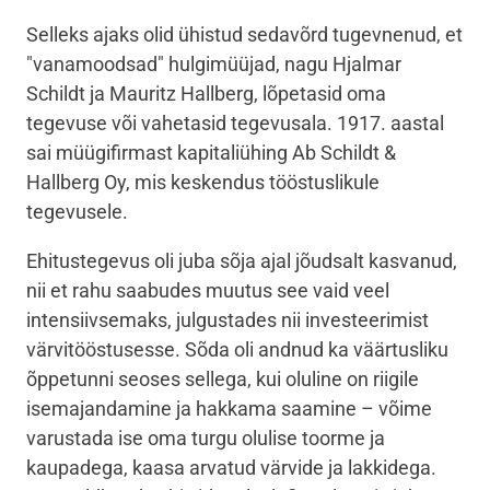
Selleks ajaks olid ühistud sedavõrd tugevnenud, et
"vanamoodsad" hulgimüüjad, nagu Hjalmar
Schildt ja Mauritz Hallberg, lõpetasid oma
tegevuse või vahetasid tegevusala. 1917. aastal
sai müügifirmast kapitaliühing Ab Schildt &
Hallberg Oy, mis keskendus tööstuslikule
tegevusele.
Ehitustegevus oli juba sõja ajal jõudsalt kasvanud,
nii et rahu saabudes muutus see vaid veel
intensiivsemaks, julgustades nii investeerimist
värvitööstusesse. Sõda oli andnud ka väärtusliku
õppetunni seoses sellega, kui oluline on riigile
isemajandamine ja hakkama saamine – võime
varustada ise oma turgu olulise toorme ja
kaupadega, kaasa arvatud värvide ja lakkidega.