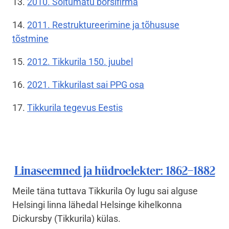
13.
2010. Sõltumatu börsifirma
14.
2011. Restruktureerimine ja tõhususe
tõstmine
15.
2012. Tikkurila 150. juubel
16.
2021. Tikkurilast sai PPG osa
17.
Tikkurila tegevus Eestis
Linaseemned ja hüdroelekter: 1862–1882
Meile täna tuttava Tikkurila Oy lugu sai alguse
Helsingi linna lähedal Helsinge kihelkonna
Dickursby (Tikkurila) külas.