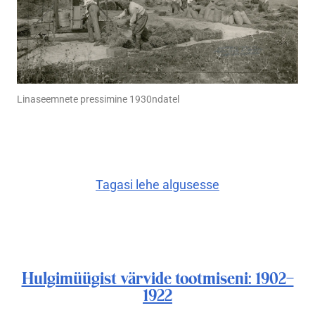
Linaseemnete pressimine 1930ndatel
Tagasi lehe algusesse
Hulgimüügist värvide tootmiseni: 1902–
1922