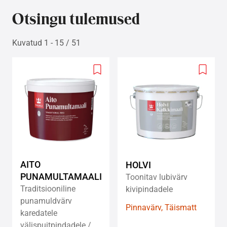
Otsingu tulemused
Kuvatud 1 - 15 / 51
Add
Add
to
to
wishlist
wishlis
AITO
HOLVI
PUNAMULTAMAALI
Toonitav lubivärv
Traditsiooniline
kivipindadele
punamuldvärv
Pinnavärv, Täismatt
karedatele
välispuitpindadele /