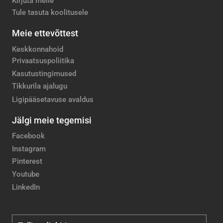
Kirjuta meile
Tule tasuta koolitusele
Meie ettevõttest
Keskkonnahoid
Privaatsuspoliitika
Kasutustingimused
Tikkurila ajalugu
Ligipääsetavuse avaldus
Jälgi meie tegemisi
Facebook
Instagram
Pinterest
Youtube
LinkedIn