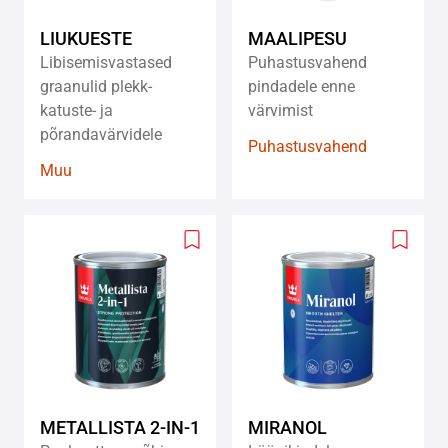
LIUKUESTE
MAALIPESU
Libisemisvastased
Puhastusvahend
graanulid plekk-
pindadele enne
katuste- ja
värvimist
põrandavärvidele
Puhastusvahend
Muu
Add
Add
to
to
wishlist
wishlis
METALLISTA 2-IN-1
MIRANOL