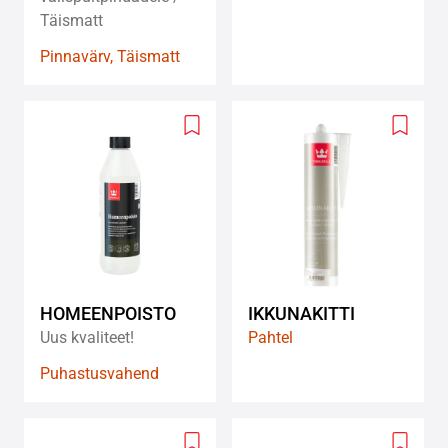
Täismatt
Pinnavärv, Täismatt
Add
Add
to
to
wishlist
wishlis
HOMEENPOISTO
IKKUNAKITTI
Uus kvaliteet!
Pahtel
Puhastusvahend