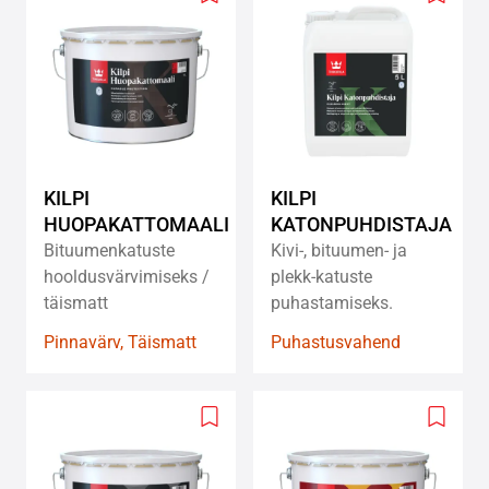
Add
Add
to
to
wishlist
wishlis
KILPI
KILPI
HUOPAKATTOMAALI
KATONPUHDISTAJA
Bituumenkatuste
Kivi-, bituumen- ja
hooldusvärvimiseks /
plekk-katuste
täismatt
puhastamiseks.
Pinnavärv, Täismatt
Puhastusvahend
Add
Add
to
to
wishlist
wishlis