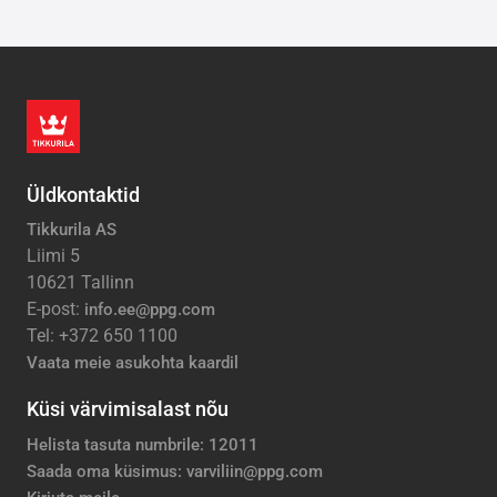
Üldkontaktid
Tikkurila AS
Liimi 5
10621 Tallinn
E-post:
info.ee@ppg.com
Tel: +372 650 1100
Vaata meie asukohta kaardil
Küsi värvimisalast nõu
Helista tasuta numbrile: 12011
Saada oma küsimus: varviliin@ppg.com