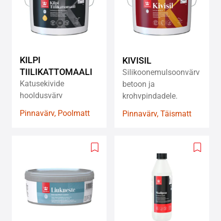
KILPI
KIVISIL
TIILIKATTOMAALI
Silikoonemulsoonvärv
Katusekivide
betoon ja
hooldusvärv
krohvpindadele.
Pinnavärv, Poolmatt
Pinnavärv, Täismatt
Add
Add
to
to
wishlist
wishlis