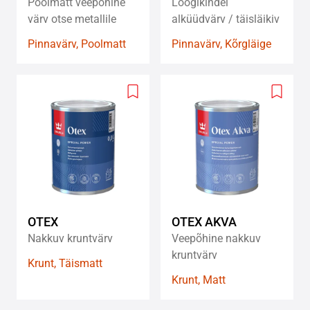
Poolmatt veepõhine
Löögikindel
värv otse metallile
alküüdvärv / täisläikiv
Pinnavärv, Poolmatt
Pinnavärv, Kõrgläige
Add
Add
to
to
wishlist
wishlis
OTEX
OTEX AKVA
Nakkuv kruntvärv
Veepõhine nakkuv
kruntvärv
Krunt, Täismatt
Krunt, Matt