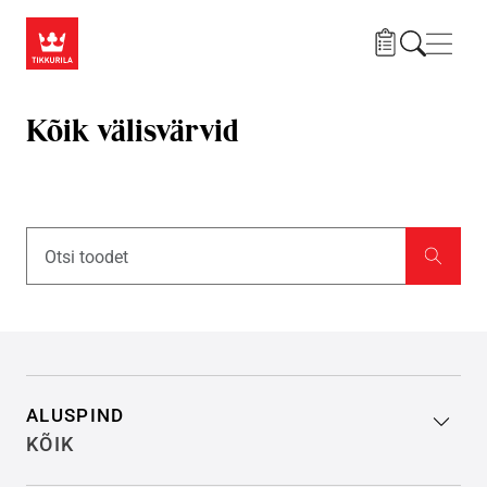
Liigu edasi põhisisu juurde
Menü
Kõik välisvärvid
Filter search results
ALUSPIND
KÕIK