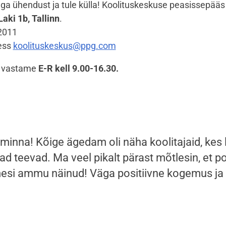
ga ühendust ja tule külla! Koolituskeskuse peasissepääs
Laki 1b, Tallinn
.
2011
ess
koolituskeskus@ppg.com
e vastame
E-R kell 9.00-16.30.
minna! Kõige ägedam oli näha koolitajaid, kes li
d teevad. Ma veel pikalt pärast mõtlesin, et pol
mesi ammu näinud! Väga positiivne kogemus ja 