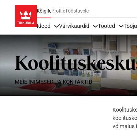
Kõigile
Profile
Tööstusele
Ideed
Värvikaardid
Tooted
Tööj
Items under Ideed
Items under Värvik
Items u
Koolituskesku
MEIE INIMESED JA KONTAKTID
Koolituske
koolituske
võimalus 