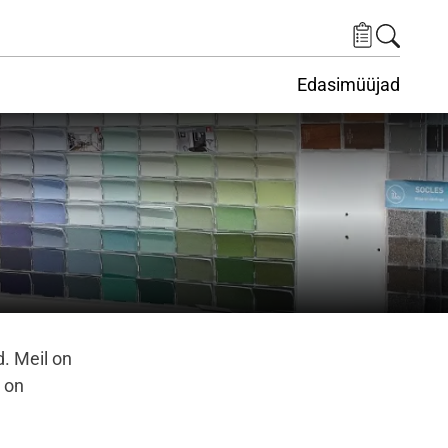
Edasimüüjad
ituskeskus
ems under Keskkond
d. Meil on
a on