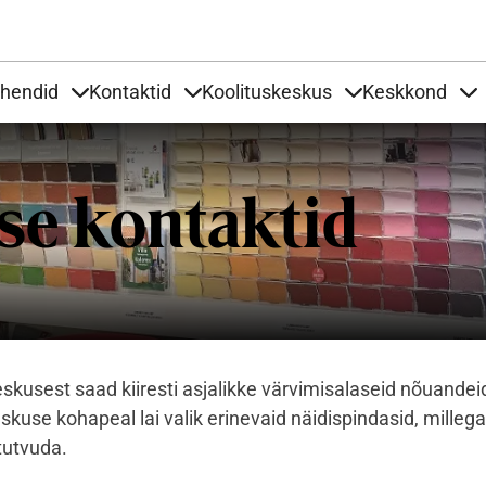
Liigu edasi põhisisu juurde
uhendid
Kontaktid
Koolituskeskus
Keskkond
aardid
nder Tooted
Items under Tööjuhendid
Items under Kontaktid
Items under Kool
It
se kontaktid
skusest saad kiiresti asjalikke värvimisalaseid nõuandei
skuse kohapeal lai valik erinevaid näidispindasid, milleg
tutvuda.