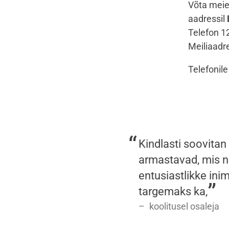
Võta meie
aadressil
Telefon 1
Meiliaadr
Telefonil
Kindlasti soovitan 
armastavad, mis na
entusiastlikke ini
targemaks ka,
koolitusel osaleja