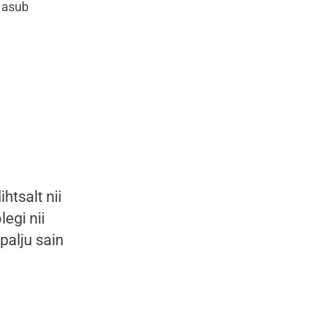
 asub
htsalt nii
egi nii
palju sain