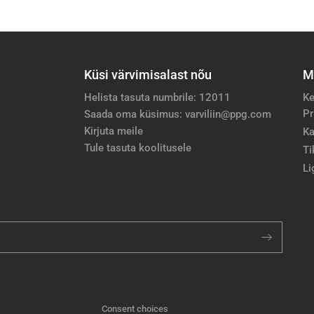
Küsi värvimisalast nõu
M
Helista tasuta numbrile: 12011
Ke
Pr
Saada oma küsimus: varviliin@ppg.com
Kirjuta meile
Ka
Tule tasuta koolitusele
Ti
Li
Consent choices