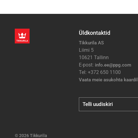
Üldkontaktid
Tikkurila AS
Liimi 5
10621 Tallinn
E-post:
info.ee@ppg.com
Tel: +372 650 1100
Vaata meie asukohta kaardil
Telli uudiskiri
© 2026 Tikkurila