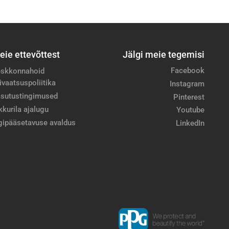
eie ettevõttest
Jälgi meie tegemisi
Facebook
skkonnahoid
ivaatsuspoliitika
Instagram
sutustingimused
Pinterest
kkurila ajalugu
Youtube
gipääsetavuse avaldus
LinkedIn