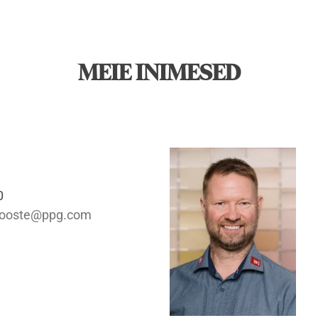
MEIE INIMESED
0
ooste@ppg.com