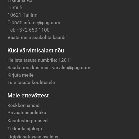
Tikkurila AS
Liimi 5
10621 Tallinn
E-post:
info.ee@ppg.com
Tel: +372 650 1100
Vaata meie asukohta kaardil
Küsi värvimisalast nõu
Helista tasuta numbrile: 12011
Saada oma küsimus: varviliin@ppg.com
Kirjuta meile
Tule tasuta koolitusele
Meie ettevõttest
Keskkonnahoid
Privaatsuspoliitika
Kasutustingimused
Tikkurila ajalugu
Ligipääsetavuse avaldus