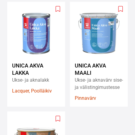
Add
Add
to
to
wishlist
wishlis
UNICA AKVA
UNICA AKVA
LAKKA
MAALI
Ukse- ja aknalakk
Ukse- ja aknavärv sise-
ja välistingimustesse
Lacquer, Poolläikiv
Pinnavärv
Add
to