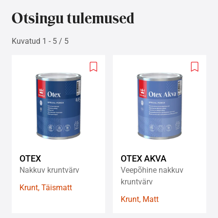
Otsingu tulemused
Kuvatud 1 - 5 / 5
Add
Add
to
to
wishlist
wishlis
OTEX
OTEX AKVA
Nakkuv kruntvärv
Veepõhine nakkuv
kruntvärv
Krunt, Täismatt
Krunt, Matt