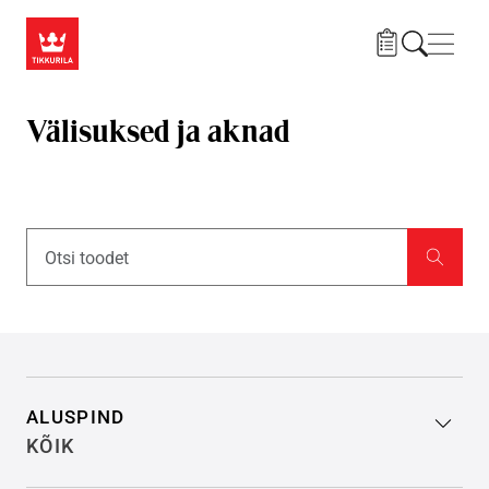
Liigu edasi põhisisu juurde
Menü
Välisuksed ja aknad
Filter search results
ALUSPIND
KÕIK