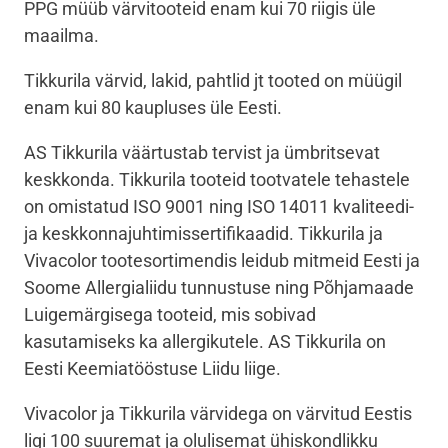
PPG müüb värvitooteid enam kui 70 riigis üle
maailma.
Tikkurila värvid, lakid, pahtlid jt tooted on müügil
enam kui 80 kaupluses üle Eesti.
AS Tikkurila väärtustab tervist ja ümbritsevat
keskkonda. Tikkurila tooteid tootvatele tehastele
on omistatud ISO 9001 ning ISO 14011 kvaliteedi-
ja keskkonnajuhtimissertifikaadid. Tikkurila ja
Vivacolor tootesortimendis leidub mitmeid Eesti ja
Soome Allergialiidu tunnustuse ning Põhjamaade
Luigemärgisega tooteid, mis sobivad
kasutamiseks ka allergikutele. AS Tikkurila on
Eesti Keemiatööstuse Liidu liige.
Vivacolor ja Tikkurila värvidega on värvitud Eestis
ligi 100 suuremat ja olulisemat ühiskondlikku