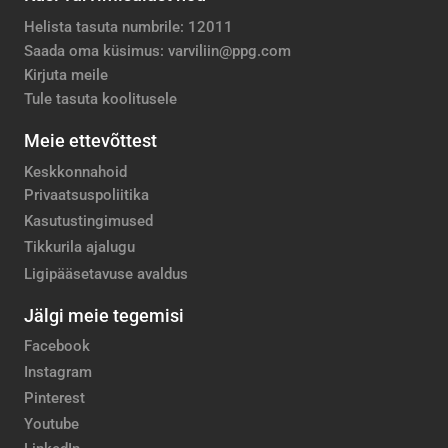
Helista tasuta numbrile: 12011
Saada oma küsimus: varviliin@ppg.com
Kirjuta meile
Tule tasuta koolitusele
Meie ettevõttest
Keskkonnahoid
Privaatsuspoliitika
Kasutustingimused
Tikkurila ajalugu
Ligipääsetavuse avaldus
Jälgi meie tegemisi
Facebook
Instagram
Pinterest
Youtube