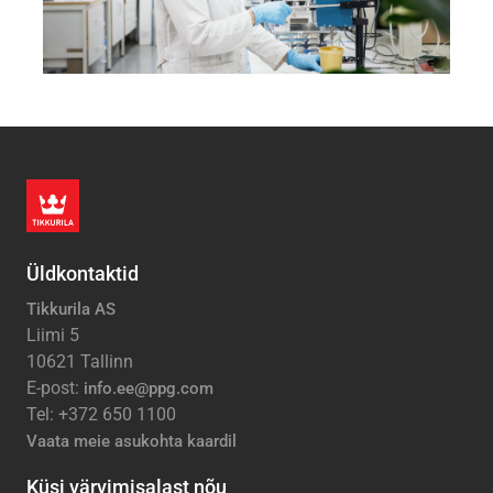
Üldkontaktid
Tikkurila AS
Liimi 5
10621 Tallinn
E-post:
info.ee@ppg.com
Tel: +372 650 1100
Vaata meie asukohta kaardil
Küsi värvimisalast nõu