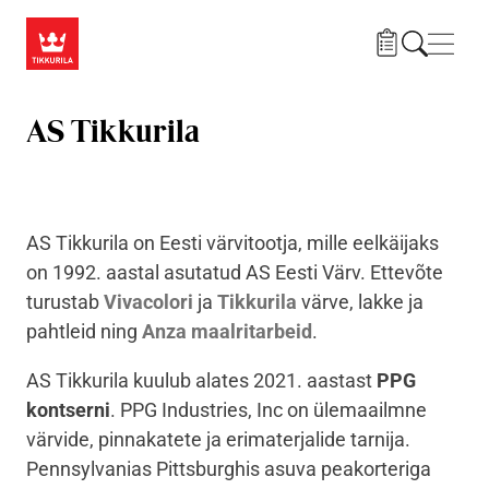
Liigu edasi põhisisu juurde
Menü
AS Tikkurila
AS Tikkurila on Eesti värvitootja, mille eelkäijaks
on 1992. aastal asutatud AS Eesti Värv. Ettevõte
turustab
Vivacolori
ja
Tikkurila
värve, lakke ja
pahtleid ning
Anza maalritarbeid
.
AS Tikkurila kuulub alates 2021. aastast
PPG
kontserni
. PPG Industries, Inc on ülemaailmne
värvide, pinnakatete ja erimaterjalide tarnija.
Pennsylvanias Pittsburghis asuva peakorteriga