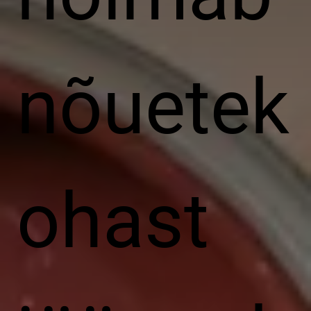
nõuetek
ohast