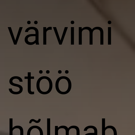
värvimi
stöö
hõlmab