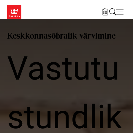
Liigu edasi põhisisu juurde
Menü
Keskkonnasõbralik värvimine
Vastutu
stundlik