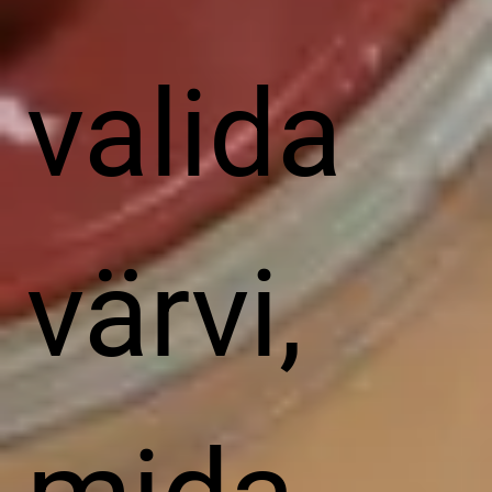
valida
värvi,