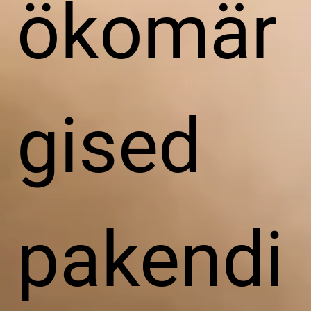
ökomär
gised
pakendi