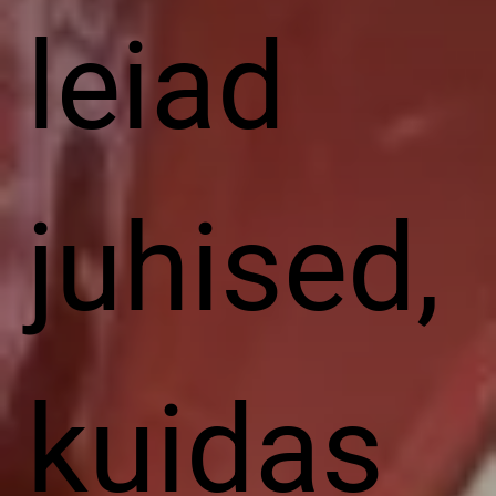
leiad
juhised,
kuidas