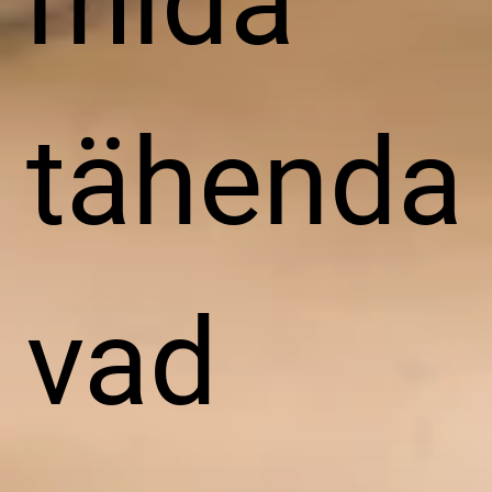
mida
tähenda
vad