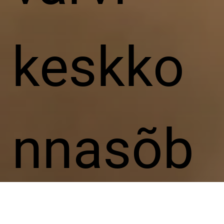
keskko
nnasõb