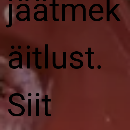
jäätmek
äitlust.
Siit