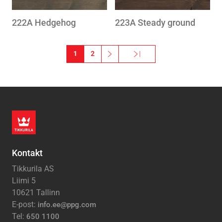
222A Hedgehog
223A Steady ground
Pagination
1
2
››
Viimane »
Järgmine leht
Viimane leht
Kontakt
Tikkurila AS
Liimi 5
10621 Tallinn
E-post:
info.ee@ppg.com
Tel:
650 1100