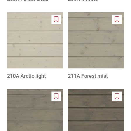
Add
Add
to
to
wishlist
wishlis
210A Arctic light
211A Forest mist
Add
Add
to
to
wishlist
wishlis