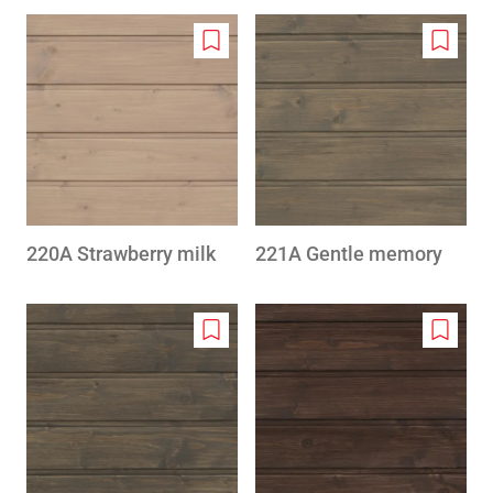
Add
Add
to
to
wishlist
wishlis
220A Strawberry milk
221A Gentle memory
Add
Add
to
to
wishlist
wishlis