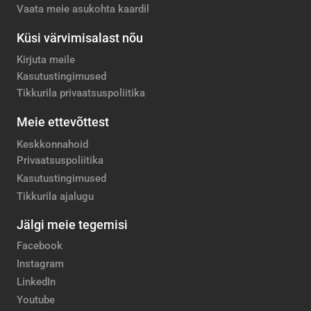
Vaata meie asukohta kaardil
Küsi värvimisalast nõu
Kirjuta meile
Kasutustingimused
Tikkurila privaatsuspoliitika
Meie ettevõttest
Keskkonnahoid
Privaatsuspoliitika
Kasutustingimused
Tikkurila ajalugu
Jälgi meie tegemisi
Facebook
Instagram
LinkedIn
Youtube