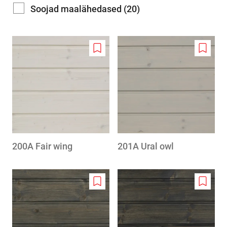
Soojad maalähedased (20)
Add
Add
to
to
wishlist
wishlis
200A Fair wing
201A Ural owl
Add
Add
to
to
wishlist
wishlis