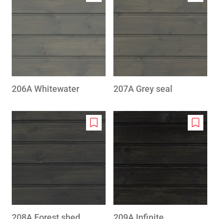
to
to
wishlist
wishlis
206A Whitewater
207A Grey seal
Add
Add
to
to
wishlist
wishlis
208A Forest shed
209A Infinite