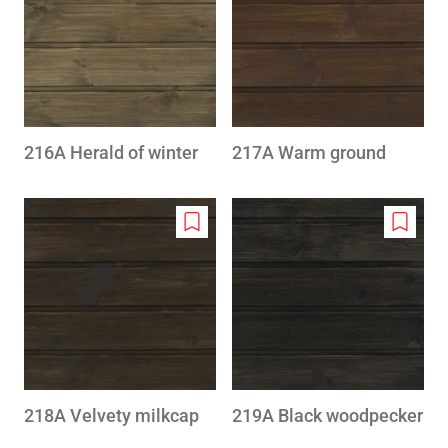
wishlist
wishlis
216A Herald of winter
217A Warm ground
Add
Add
to
to
wishlist
wishlis
218A Velvety milkcap
219A Black woodpecker