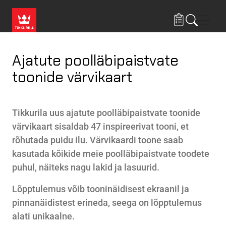
Liigu edasi põhisisu juurde
Menü
Ajatute poolläbipaistvate
toonide värvikaart
Tikkurila uus ajatute poolläbipaistvate toonide
värvikaart sisaldab 47 inspireerivat tooni, et
rõhutada puidu ilu. Värvikaardi toone saab
kasutada kõikide meie poolläbipaistvate toodete
puhul, näiteks nagu lakid ja lasuurid.
Lõpptulemus võib tooninäidisest ekraanil ja
pinnanäidistest erineda, seega on lõpptulemus
alati unikaalne.