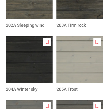
202A Sleeping wind
203A Firm rock
Add
Add
to
to
wishlist
wishlis
204A Winter sky
205A Frost
Add
Add