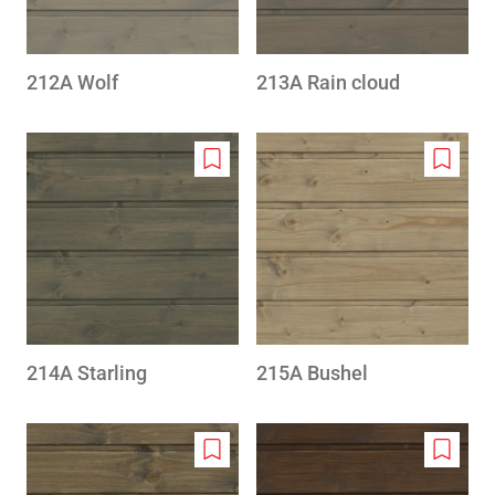
212A Wolf
213A Rain cloud
Add
Add
to
to
wishlist
wishlis
214A Starling
215A Bushel
Add
Add
to
to