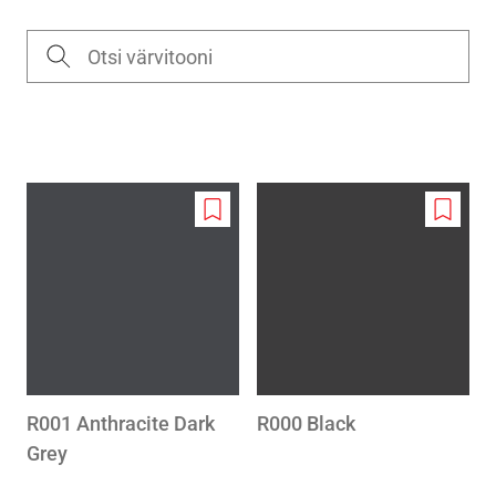
Add
Add
to
to
wishlist
wishlis
R001 Anthracite Dark
R000 Black
Grey