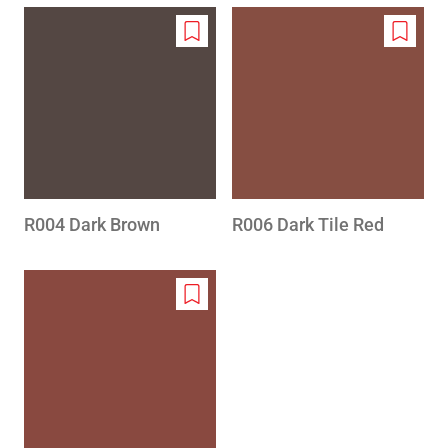
Add
Add
to
to
wishlist
wishlis
R004 Dark Brown
R006 Dark Tile Red
Add
to
wishlist