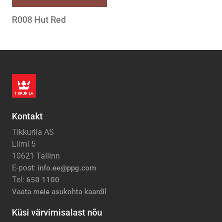
R008 Hut Red
Kontakt
Tikkurila AS
Liimi 5
10621 Tallinn
E-post:
info.ee@ppg.com
Tel:
650 1100
Vaata meie asukohta kaardil
Küsi värvimisalast nõu