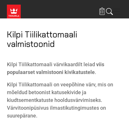
Liigu edasi põhisisu juurde
Menü
Kilpi Tiilikattomaali
valmistoonid
Kilpi Tiilikattomaali värvikaardilt leiad
viis
populaarset valmistooni kivikatustele
.
Kilpi Tiilikattomaali on veepõhine värv, mis on
mõeldud betoonist katusekivide ja
kiudtsementkatuste hooldusvärvimiseks.
Värvitoonipüsivus ilmastikutingimustes on
suurepärane.