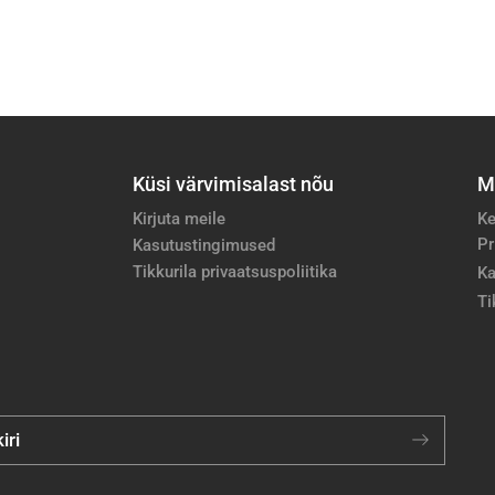
Küsi värvimisalast nõu
M
Kirjuta meile
Ke
Pr
Kasutustingimused
Tikkurila privaatsuspoliitika
Ka
Ti
iri