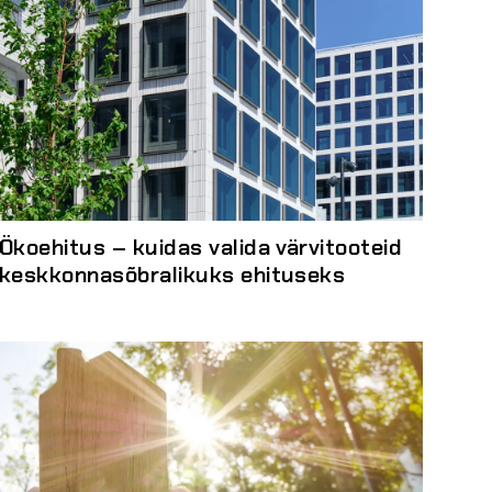
Ökoehitus – kuidas valida värvitooteid
keskkonnasõbralikuks ehituseks