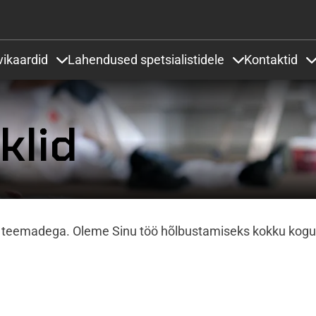
Liigu edasi põhisisu juurde
vikaardid
Lahendused spetsialistidele
Kontaktid
 under Projektid ja lahendused
Items under Värvikaardid
Items under Lah
klid
ude teemadega. Oleme Sinu töö hõlbustamiseks kokku kog