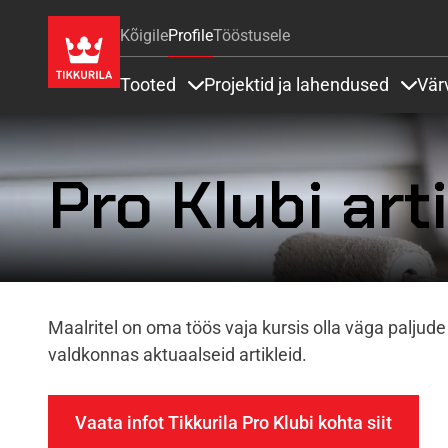
Kõigile
Profile
Tööstusele
Tooted
Projektid ja lahendused
Vär
Items under Tooted
Items
Pro Klubi arti
Maalritel on oma töös vaja kursis olla väga palj
valdkonnas aktuaalseid artikleid.
Vaata infot Tikkurila Pro Klubi kohta siit