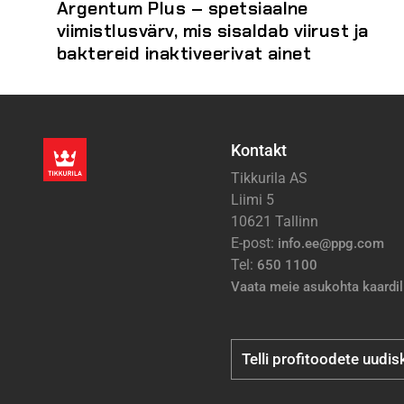
Argentum Plus – spetsiaalne
viimistlusvärv, mis sisaldab viirust ja
baktereid inaktiveerivat ainet
Kontakt
Tikkurila AS
Liimi 5
10621 Tallinn
E-post:
info.ee@ppg.com
Tel:
650 1100
Vaata meie asukohta kaardil
Telli profitoodete uudisk