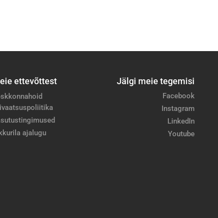
eie ettevõttest
Jälgi meie tegemisi
Facebook
skkonnahoid
ivaatsuspoliitika
Instagram
sutustingimused
LinkedIn
kkurila ajalugu
Youtube