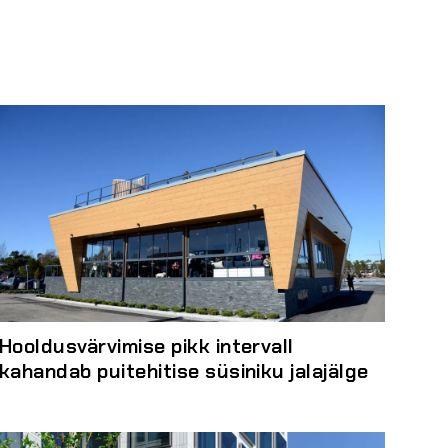
Hooldusvärvimise pikk intervall
kahandab puitehitise süsiniku jalajälge