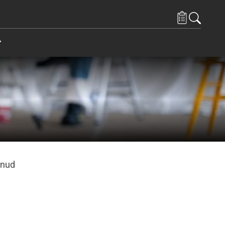
endused spetsialistidele
Items under Kontaktid
unud