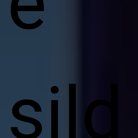
e
sild