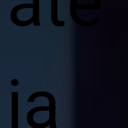
ate
ja