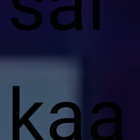
sai
kaa