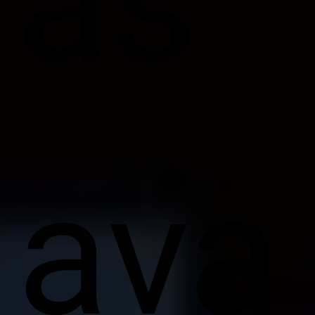
as
ava