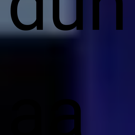
dün
aa