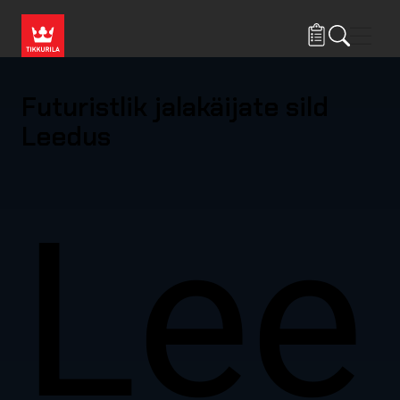
Liigu edasi põhisisu juurde
Menü
Futuristlik jalakäijate sild
Leedus
Lee