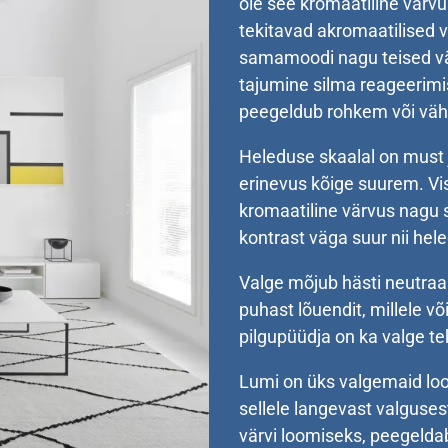
ole see kromaatiline värvu
tekitavad akromaatilised v
samamoodi nagu teised vä
tajumine silma reageerimi
peegeldub rohkem või vähe
Heleduse skaalal on must 
erinevus kõige suurem. Vi
kromaatiline värvus nagu s
kontrast väga suur nii hel
Valge mõjub hästi neutraa
puhast lõuendit, millele v
pilgupüüdja on ka valge tek
Lumi on üks valgemaid loo
sellele langevast valgusest
värvi loomiseks, peegelda