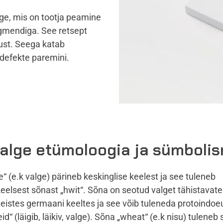
alge, mis on tootja peamine
pigmendiga. See retsept
ust. Seega katab
 defekte paremini.
alge etümoloogia ja sümboli
e
“ (e.k valge) pärineb keskinglise keelest ja see tuleneb
eelsest sõnast „
hwit
“. Sõna on seotud valget tähistavat
eistes germaani keeltes ja see võib tuleneda protoindo
eid
“ (läigib, läikiv, valge). Sõna „
wheat
“ (e.k nisu) tuleneb