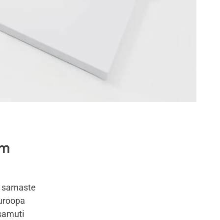
sm
e sarnaste
euroopa
 samuti