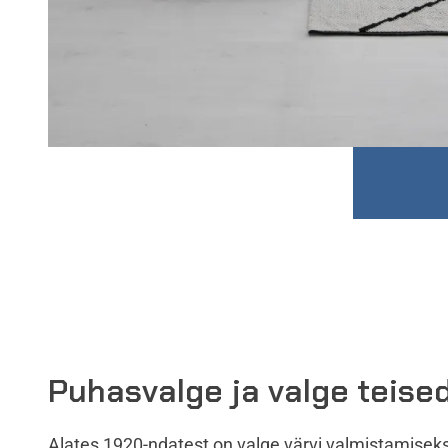
Puhasvalge ja valge teise
Alates 1920-ndatest on valge värvi valmistamiseks 