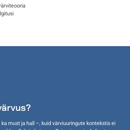
värviteooria
lgitusi
värvus?
ka must ja hall –, kuid värviuuringute kontekstis ei