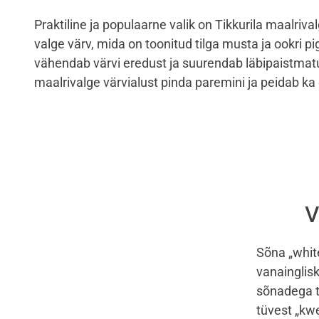
Praktiline ja populaarne valik on Tikkurila maalriv
valge värv, mida on toonitud tilga musta ja ookri 
vähendab värvi eredust ja suurendab läbipaistmat
maalrivalge värvialust pinda paremini ja peidab ka
V
Sõna „
whit
vanainglisk
sõnadega t
tüvest „
kw