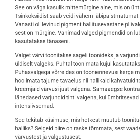
See on väga kasulik mittemürgine aine, mis on ühtl
Tsinkoksiidist saab veidi vähem läbipaistmatumat vä
Vanasti oli levinud pigment hallitusevastane pliival
sest on mürgine. Vanimad valged pigmendid on lubi 
kasutatakse tänaseni.
Valget värvi toonitakse sageli toonideks ja varjun
üldiselt valgeks. Puhtal toonimata kujul kasutatak
Puhasvalgega võrreldes on toonierinevusi kerge mä
hoolimata tajume tavaelus nii hallikaid kahvatuid 
kreemjaid värvusi just valgena. Samaaegse kontras
lähedased varjundid tihti valgena, kui ümbritseva
intensiivsemad.
See tekitab küsimuse, mis hetkest muutub toonitu
halliks? Selgeid piire on raske tõmmata, sest vaad
värvustest ja valgustusest.