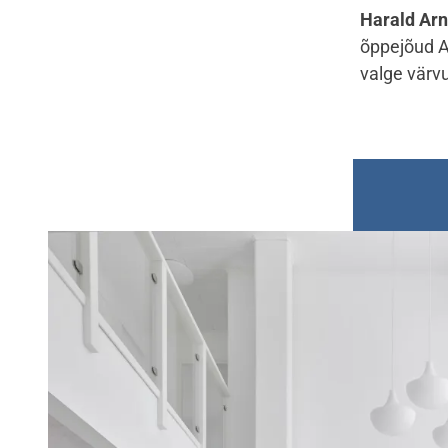
Harald Arn
õppejõud Aal
valge värv