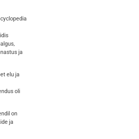
ncyclopedia
idis
valgus,
unastus ja
et elu ja
endus oli
ndil on
ide ja