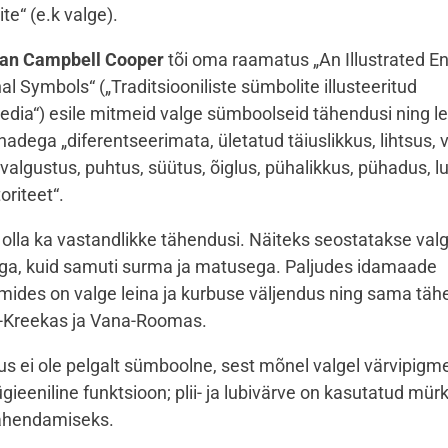
ite
“ (e.k valge).
an Campbell Cooper
tõi oma raamatus „
An Illustrated E
onal Symbols
“ („Traditsiooniliste sümbolite illusteeritud
edia“) esile mitmeid valge sümboolseid tähendusi ning le
adega „diferentseerimata, ületatud täiuslikkus, lihtsus, 
 valgustus, puhtus, süütus, õiglus, pühalikkus, pühadus, l
riteet“.
 olla ka vastandlikke tähendusi. Näiteks seostatakse valg
a, kuid samuti surma ja matusega. Paljudes idamaade
umides on valge leina ja kurbuse väljendus ning sama täh
a-Kreekas ja Vana-Roomas.
s ei ole pelgalt sümboolne, sest mõnel valgel värvipigme
gieeniline funktsioon; plii- ja lubivärve on kasutatud mürk
vähendamiseks.