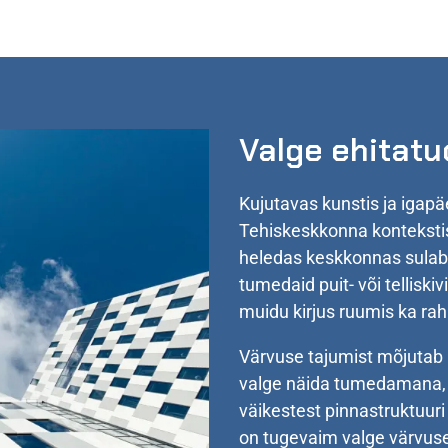
Valge ehitat
Kujutavas kunstis ja igapäe
Tehiskeskkonna kontekstis
heledas keskkonnas sulab
tumedaid puit- või tellisk
muidu kirjus ruumis ka rah
Värvuse tajumist mõjutab k
valge näida tumedamana, k
väikestest pinnastruktuuri 
on tugevaim valge värvuse