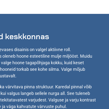
ud keskkonnas
vases disainis on valgel aktiivne roll.
 oleneb hoone esteetiline mulje miljööst. Muidu
 valge hoone tagapõhjaga kokku, kuid keset
ivihooneid torkab see kohe silma. Valge mõjub
ustavalt.
a värvitava pinna struktuur. Karedal pinnal võib
ui valgus langeb sellele nurga all. See tuleneb
tekitatavatest varjudest. Valguse ja varju kontrast
 ja väga kahvatute värvuste puhul.