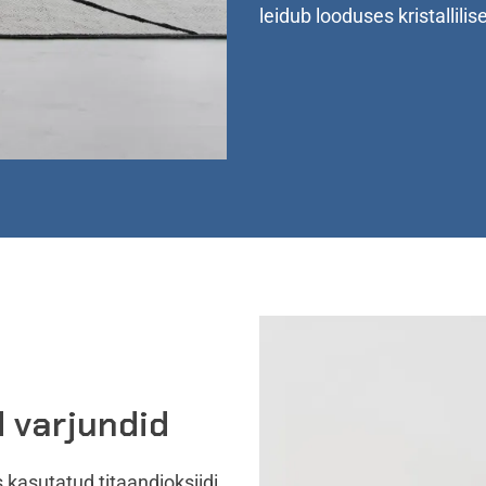
leidub looduses kristallili
d varjundid
kasutatud titaandioksiidi.