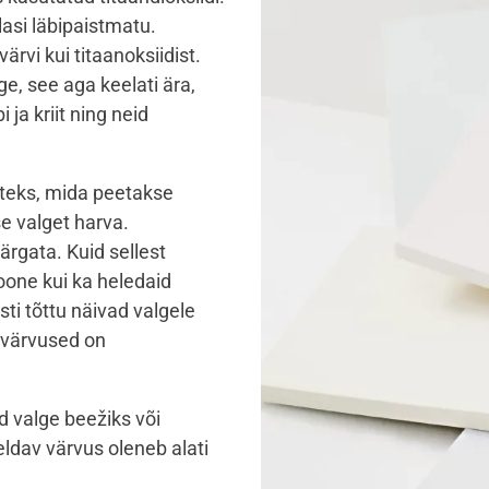
asi läbipaistmatu.
rvi kui titaanoksiidist.
ge, see aga keelati ära,
ja kriit ning neid
diteks, mida peetakse
se valget harva.
rgata. Kuid sellest
toone kui ka heledaid
ti tõttu näivad valgele
d värvused on
d valge beežiks või
eldav värvus oleneb alati