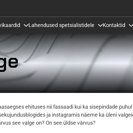
Liigu edasi põhisisu juurde
vikaardid
Lahendused spetsialistidele
Kontaktid
 under Projektid ja lahendused
Items under Värvikaardid
Items under Lah
ge
aasaegses ehituses nii fassaadi kui ka sisepindade puh
sekujundusblogides ja instagramis näeme ka üleni valgei
ärvus see valge on? On see üldse värvus?