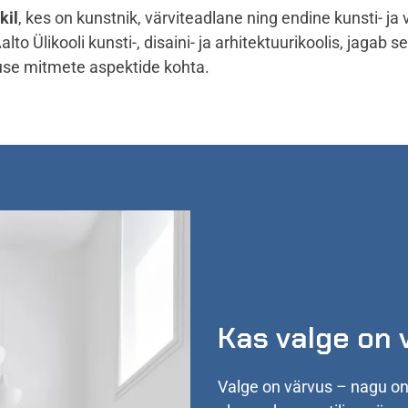
kil
, kes on kunstnik, värviteadlane ning endine kunsti- ja 
to Ülikooli kunsti-, disaini- ja arhitektuurikoolis,
jagab se
use mitmete aspektide kohta.
Kas valge on 
Valge on värvus – nagu on 