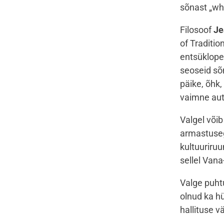
sõnast „
wh
Filosoof
Je
of Traditi
entsüklope
seoseid sõn
päike, õhk,
vaimne auto
Valgel võib
armastuseg
kultuuriru
sellel Van
Valge puhtu
olnud ka hü
hallituse 