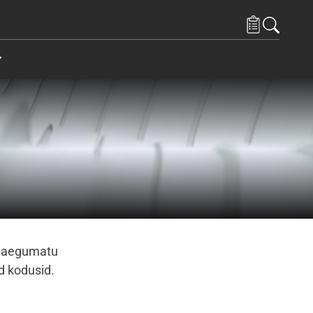
endused spetsialistidele
Items under Kontaktid
ul aegumatu
d kodusid.