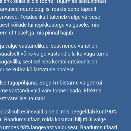
s ehk sellel ei ole toone. Tajumise seisukohast
ärvused neuroloogilisi reaktsioone täpselt
rvused. Teaduslikult tuleneb valge värvuse
sest kõikide lainepikkustega valgusele, mis
m ühtlaselt ja mis pinnal hajub.
ja valge vastandlikud, sest nende vahel on
suaalselt võiks valge vastand olla ka väga tume
ügavlilla, sest sellises kombinatsioonis on
eduse kui ka küllastatuse poolest.
lse tagapõhjana. Sageli mõistame valget kui
õime vastanduvaid värvitoone lisada. Efektne
st värvilisel taustal.
duslikult esinevaid aineid, mis peegeldab kuni 90%
. Baariumsulfaat, mida kasutati hiljuti ülivalge
b umbes 98% langevast valgusest. Baariumsulfaati