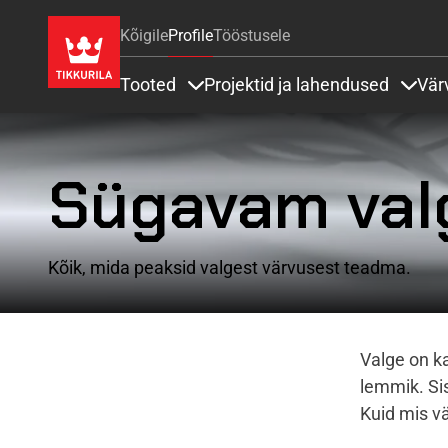
Kõigile
Profile
Tööstusele
Tooted
Projektid ja lahendused
Vär
Items under Tooted
Items
Sügavam val
Kõik, mida peaksid valgest värvusest teadma.
Valge on k
lemmik. Si
Kuid mis v