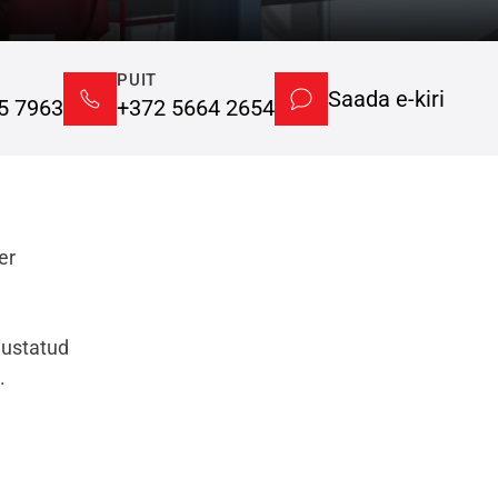
PUIT
Saada e-kiri
5 7963
+372 5664 2654
er
iustatud
.