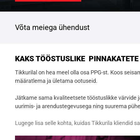
Võta meiega ühendust
KAKS TÖÖSTUSLIKE PINNAKATETE 
Tikkurilal on hea meel olla osa PPG-st. Koos seis
määratlema ja ületama ootuseid.
Jätkame sama kvaliteetsete tööstuslikke värvide 
uurimis- ja arendustegevusega ning suurema pühen
Lugege lisa selle kohta, kuidas Tikkurila kliendi