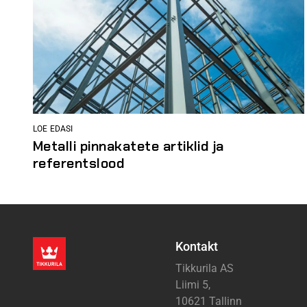
LOE EDASI
Metalli pinnakatete artiklid ja
referentslood
Kontakt
Tikkurila AS
Liimi 5,
10621 Tallinn