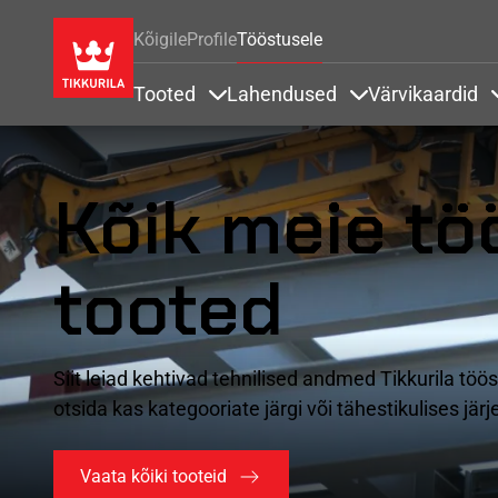
Kõigile
Profile
Tööstusele
Tooted
Lahendused
Värvikaardid
Items under Tooted
Items under Lah
Kõik meie tö
tooted
Siit leiad kehtivad tehnilised andmed Tikkurila töö
otsida kas kategooriate järgi või tähestikulises järj
Vaata kõiki tooteid