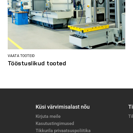
VAATA TOOTEID
Tööstuslikud tooted
Küsi värvimisalast nõu
Ti
Kirjuta meile
Ti
Kasutustingimused
Tikkurila privaatsuspoliitika