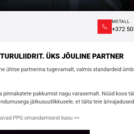
METALL
+372 50
TURULIIDRIT. ÜKS JÕULINE PARTNER
ame ühtse partnerina tugevamalt, valmis standardeid ümb
ja pinnakatete pakkumist nagu varasemalt. Nüüd koos tä
dumusega jätkusuutlikkusele, et täita teie ärivajadused
d saavad PPG omandamisest kasu >>