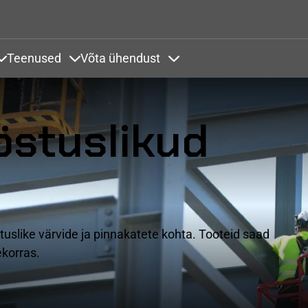
Liigu edasi põhisisu juurde
Teenused
Võta ühendust
endused
Items under Värvikaardid
Items under Teenused
Items under Võta ühendust
östuslikud
stuslike värvide ja pinnakatete kohta. Tooteid saad
ekorras.