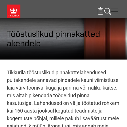
Liigu edasi põhisisu juurde
Menü
Tööstuslikud pinnakatted
akendele
Tikkurila tööstuslikud pinnakattelahendused
puitakendele annavad pindadele kauni viimistluse
laia värvitoonivalikuga ja parima võimaliku kaitse,
mis aitab pikendada töödeldud pinna
kasutusiga. Lahendused on välja töötatud rohkem
kui 160 aasta jooksul kogutud teadmiste ja
kogemuste põhjal, millele pakub lisaväärtust meie
asjatundlik müügijärgne tugi, mis annab meie