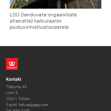
LOÜ (lenduvate orgaaniliste
ühendite) kalkulaator
puiduviimistlustoodetele
Kontakt
Tikkurila AS
Liimi 5,
10621 Tallinn
E-post:
info.ee@ppg.com
Tel:
650 1100