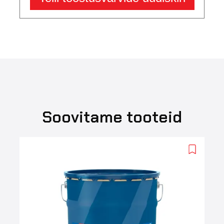
Soovitame tooteid
Add
to
wishlist