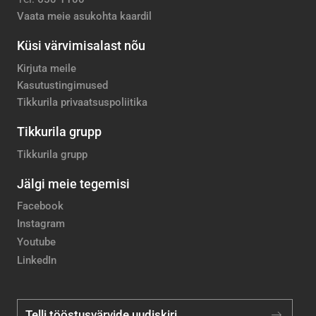
Vaata meie asukohta kaardil
Küsi värvimisalast nõu
Kirjuta meile
Kasutustingimused
Tikkurila privaatsuspoliitika
Tikkurila grupp
Tikkurila grupp
Jälgi meie tegemisi
Facebook
Instagram
Youtube
LinkedIn
Telli tööstusvärvide uudiskiri