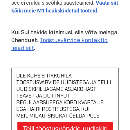
see ei eralda siseõhku saasteaineid.
Vaata siit
kõiki meie M1 heakskiidetud tooteid.
Kui Sul tekkis küsimusi, siis võta meiega
ühendust.
Tööstusvärvide kontaktid
leiad siit
.
OLE KURSIS TIKKURILA
TÖÖSTUSVÄRVIDE UUDISTEGA JA TELLI
UUDISKIRI. JAGAME ASJAKOHAST
TEAVET JA UUT INFOT
REGULAARSUSEGA KORD KVARTALIS
EGA HÄIRI POSTITUSTEGA, KUI
MEIL MIDAGI SISUKAT ÖELDA POLE.
Telli tööstusvärvide uudiskiri