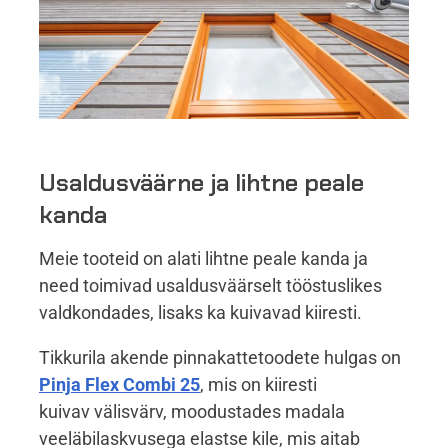
Usaldusväärne ja lihtne peale
kanda
Meie tooteid on alati lihtne peale kanda ja
need toimivad usaldusväärselt tööstuslikes
valdkondades, lisaks ka kuivavad kiiresti.
Tikkurila akende pinnakattetoodete hulgas on
Pinja Flex Combi 25
, mis on kiiresti
kuivav välisvärv, moodustades madala
veeläbilaskvusega elastse kile, mis aitab