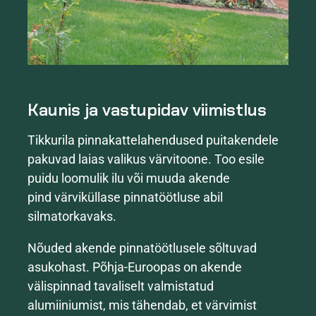
Kaunis ja vastupidav viimistlus
Tikkurila pinnakattelahendused puitakendele
pakuvad laias valikus värvitoone. Too esile
puidu loomulik ilu või muuda akende
pind värviküllase pinnatöötluse abil
silmatorkavaks.
Nõuded akende pinnatöötlusele sõltuvad
asukohast. Põhja-Euroopas on akende
välispinnad tavaliselt valmistatud
alumiiniumist, mis tähendab, et värvimist