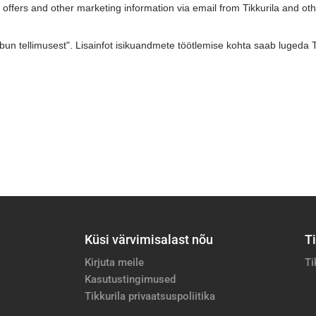
Küsi värvimisalast nõu
Ti
Kirjuta meile
Ti
Kasutustingimused
Tikkurila privaatsuspoliitika