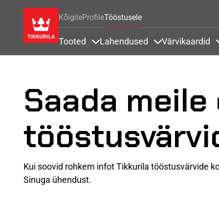
Kõigile
Profile
Tööstusele
Tooted
Lahendused
Värvikaardid
Items under Tooted
Items under Lah
Saada meile
tööstusvärvi
Kui soovid rohkem infot Tikkurila tööstusvärvide ko
Sinuga ühendust.