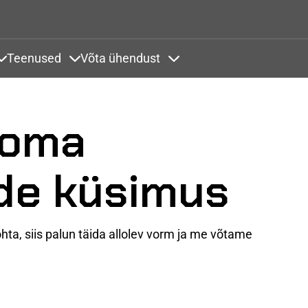
Liigu edasi põhisisu juurde
Teenused
Võta ühendust
endused
Items under Värvikaardid
Items under Teenused
Items under Võta ühendust
 oma
de küsimus
hta, siis palun täida allolev vorm ja me võtame