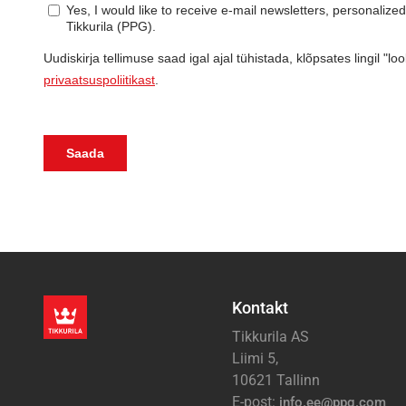
Kontakt
Tikkurila AS
Liimi 5,
10621 Tallinn
E-post:
info.ee@ppg.com