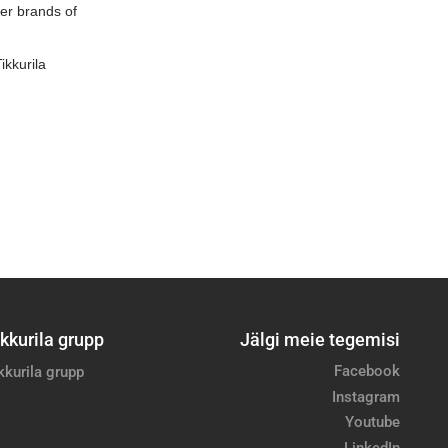
kkurila grupp
Jälgi meie tegemisi
Facebook
kkurila grupp
Instagram
Youtube