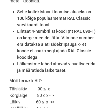
metalliktooniga.
Selle kollektsiooni loomise aluseks on
100 kõige populaarsemat RAL Classic
värvikaardi tooni.
Lihtsat 4-numbrilist koodi (nt RAL 690-1)
on kerge meelde jätta. Viimane number
eraldatakse alati sidekriipsuga -> et
koode ei saaks segi ajada RAL Classic
koodidega.
Läikeastme lehed aitavad visualiseerida
ja määratleda läike taset.
Mõõtenurk 60º
Täisläikiv 90 ≤ x
Kõrgläige 80 ≤ x <>
Läikiv 60 ≤ x <>