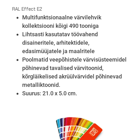
RAL Effect E2
Multifunktsionaalne värvilehvik
kollektsiooni kõigi 490 tooniga
Lihtsasti kasutatav töövahend
disaineritele, arhitektidele,
edasimüüjatele ja maalritele
Poolmatid veepõhistele värvisüsteemidel
põhinevad tavalised värvitoonid,
kõrgläikelised akrüülvärvidel põhinevad
metalliktoonid.
Suurus: 21.0 x 5.0 cm.