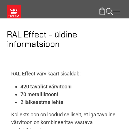
Liigu edasi põhisisu juurde
Menü
RAL Effect - üldine
informatsioon
RAL Effect värvikaart sisaldab:
420 tavalist värvitooni
70 metalliktooni
2 läikeastme lehte
Kollektsioon on loodud selliselt, et iga tavaline
värvitoon on kombineeritav vastava