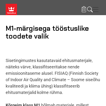
Liigu edasi põhisisu juurde
Menü
M1-märgisega tööstuslike
toodete valik
Sisetingimustes kasutatavaid ehitusmaterjale,
näiteks värve, klassifitseeritakse nende
emissioonitaseme alusel. FISIAQ (
Finnish Society
of Indoor Air Quality and Climate
– Soome siseõhu
kvaliteedi ja kliima ühing) klassifitseerib
ehitusmaterjalid kolme rühma.
Kõrgeim klass M1
hõlmab materjale, millest