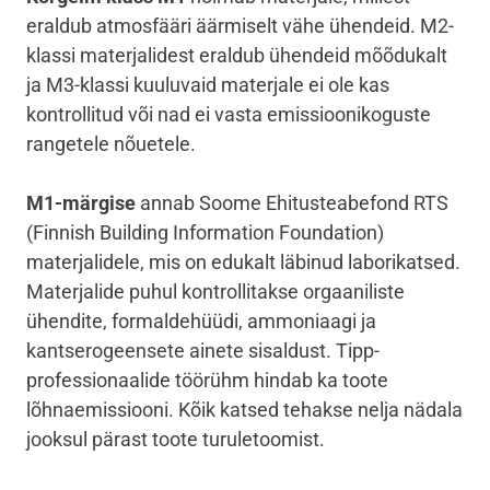
eraldub atmosfääri äärmiselt vähe ühendeid. M2-
klassi materjalidest eraldub ühendeid mõõdukalt
ja M3-klassi kuuluvaid materjale ei ole kas
kontrollitud või nad ei vasta emissioonikoguste
rangetele nõuetele.
M1-märgise
annab Soome Ehitusteabefond RTS
(
Finnish Building Information Foundation
)
materjalidele, mis on edukalt läbinud laborikatsed.
Materjalide puhul kontrollitakse orgaaniliste
ühendite, formaldehüüdi, ammoniaagi ja
kantserogeensete ainete sisaldust. Tipp-
professionaalide töörühm hindab ka toote
lõhnaemissiooni. Kõik katsed tehakse nelja nädala
jooksul pärast toote turuletoomist.