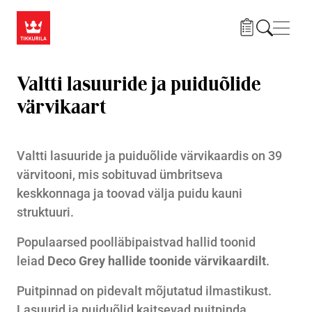
Liigu edasi põhisisu juurde
Menü
Valtti lasuuride ja puiduõlide
värvikaart
Valtti lasuuride ja puiduõlide värvikaardis on 39
värvitooni, mis sobituvad ümbritseva
keskkonnaga ja toovad välja puidu kauni
struktuuri.
Populaarsed poolläbipaistvad hallid toonid
leiad
Deco Grey hallide toonide värvikaardilt
.
Puitpinnad on pidevalt mõjutatud ilmastikust.
Lasuurid ja puiduõlid kaitsevad puitpinda