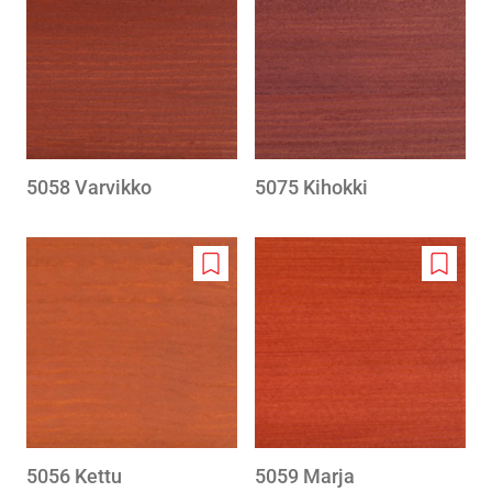
to
to
wishlist
wishlis
5058 Varvikko
5075 Kihokki
Add
Add
to
to
wishlist
wishlis
5056 Kettu
5059 Marja