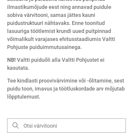
ilmastikumõjude eest ning annavad puidule
sobiva värvitooni, samas jättes kauni
puidustruktuuri nähtavaks. Enne toonitud
lasuuriga töötlemist krundi uued puitpinnad
võimalikult varajases ehitusstaadiumis Valtti
Pohjuste puiduimmutusainega.
NB!
Valtti puiduõli alla Valtti Pohjustet ei
kasutata.
Tee kindlasti proovivärvimine või -õlitamine, sest
puidu toon, imavus ja töötluskordade arv mõjutab
lõpptulemust.