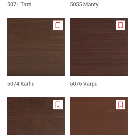
5071 Tatti
5055 Mänty
Add
Add
to
to
wishlist
wishlis
5074 Karhu
5076 Varpu
Add
Add
to
to
wishlist
wishlis