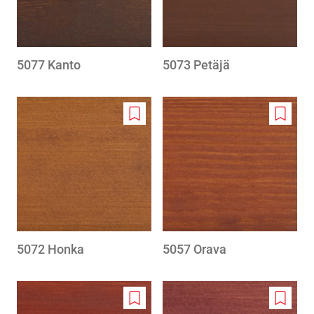
5077 Kanto
5073 Petäjä
Add
Add
to
to
wishlist
wishlis
5072 Honka
5057 Orava
Add
Add