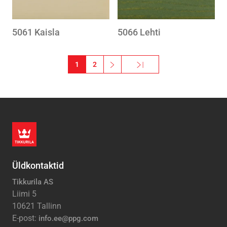
5061 Kaisla
5066 Lehti
Pagination
1
2
››
Viimane »
Järgmine leht
Viimane leht
Üldkontaktid
Tikkurila AS
Liimi 5
10621 Tallinn
E-post:
info.ee@ppg.com