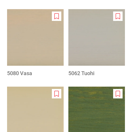
Add
Add
to
to
wishlist
wishlis
5080 Vasa
5062 Tuohi
Add
Add
to
to
wishlist
wishlis