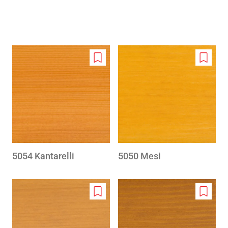
Add
Add
to
to
wishlist
wishlis
5054 Kantarelli
5050 Mesi
Add
Add
to
to
wishlist
wishlis