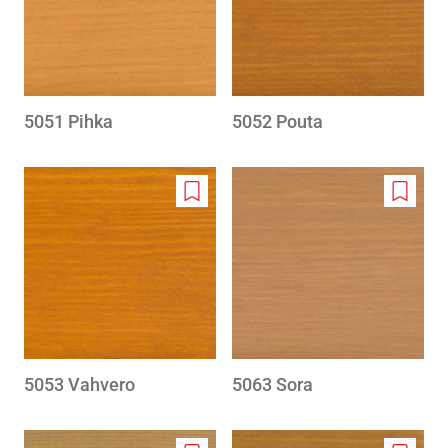
5051 Pihka
5052 Pouta
Add
Add
to
to
wishlist
wishlis
5053 Vahvero
5063 Sora