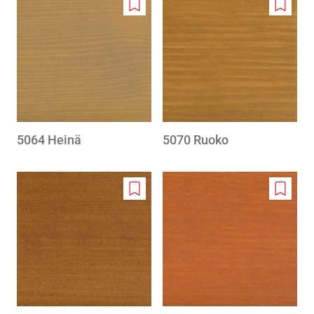
Add
Add
to
to
wishlist
wishlis
5064 Heinä
5070 Ruoko
Add
Add
to
to
wishlist
wishlis