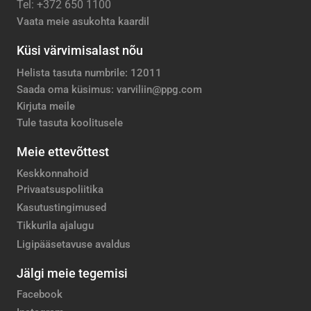
Tel: +372 650 1100
Vaata meie asukohta kaardil
Küsi värvimisalast nõu
Helista tasuta numbrile: 12011
Saada oma küsimus: varviliin@ppg.com
Kirjuta meile
Tule tasuta koolitusele
Meie ettevõttest
Keskkonnahoid
Privaatsuspoliitika
Kasutustingimused
Tikkurila ajalugu
Ligipääsetavuse avaldus
Jälgi meie tegemisi
Facebook