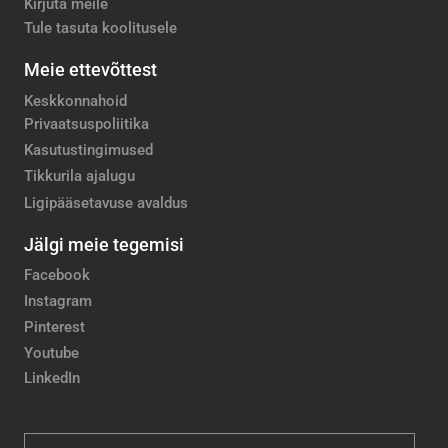
Kirjuta meile
Tule tasuta koolitusele
Meie ettevõttest
Keskkonnahoid
Privaatsuspoliitika
Kasutustingimused
Tikkurila ajalugu
Ligipääsetavuse avaldus
Jälgi meie tegemisi
Facebook
Instagram
Pinterest
Youtube
LinkedIn