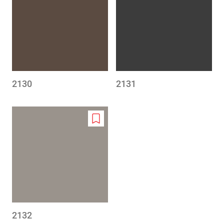
to
to
wishlist
wishlis
2130
2131
Add
to
wishlist
2132