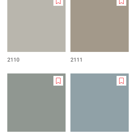
Add
Add
to
to
wishlist
wishlis
2110
2111
Add
Add
to
to
wishlist
wishlis