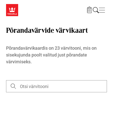
Liigu edasi põhisisu juurde
Menü
Põrandavärvide värvikaart
Põrandavärvikaardis on 23 värvitooni, mis on
sisekujunda poolt valitud just põrandate
värvimiseks.