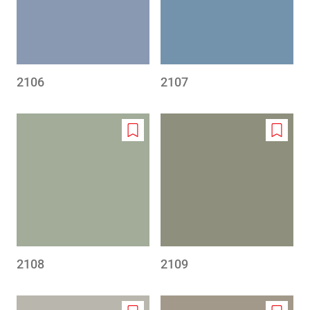
2106
2107
Add
Add
to
to
wishlist
wishlis
2108
2109