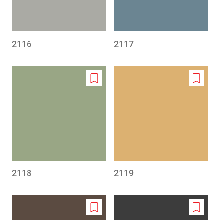
2116
2117
Add
Add
to
to
wishlist
wishlis
2118
2119
Add
Add