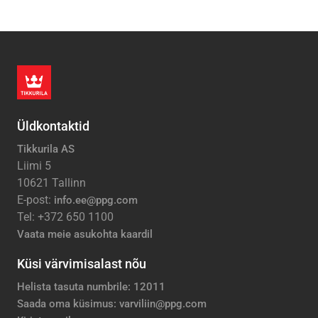
Üldkontaktid
Tikkurila AS
Liimi 5
10621 Tallinn
E-post:
info.ee@ppg.com
Tel: +372 650 1100
Vaata meie asukohta kaardil
Küsi värvimisalast nõu
Helista tasuta numbrile: 12011
Saada oma küsimus: varviliin@ppg.com