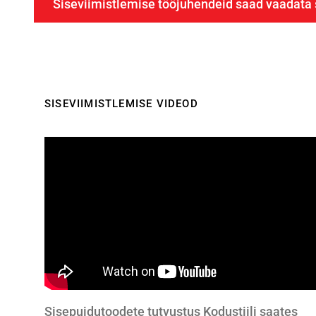
Siseviimistlemise tööjuhendeid saad vaadata s
SISEVIIMISTLEMISE VIDEOD
Sisepuidutoodete tutvustus Kodustiili saates