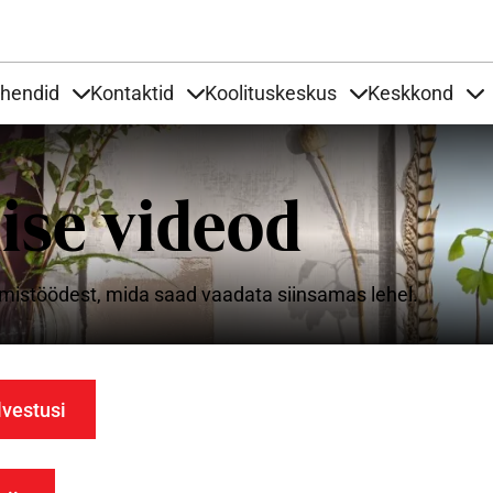
Liigu edasi põhisisu juurde
uhendid
Kontaktid
Koolituskeskus
Keskkond
aardid
nder Tooted
Items under Tööjuhendid
Items under Kontaktid
Items under Kool
It
ise videod
mistöödest, mida saad vaadata siinsamas lehel.
lvestusi