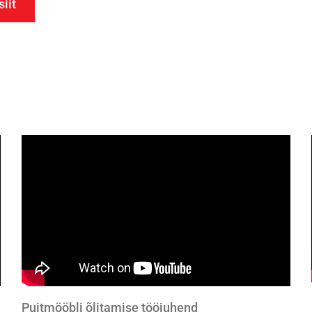
iit
Puitmööbli õlitamise tööjuhend