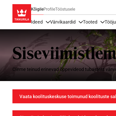
Kõigile
Profile
Tööstusele
Ideed
Värvikaardid
Tooted
Tööj
Items under Ideed
Items under Värvik
Items u
Siseviimistlem
Oleme teinud erinevad õppevideod tubastest värvi
Vaata koolituskeskuse toimunud koolituste sa