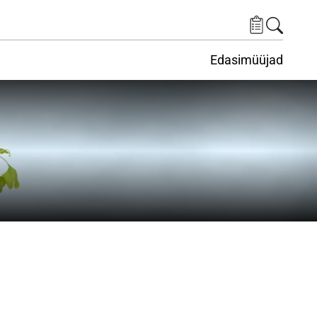
Edasimüüjad
ituskeskus
ems under Keskkond