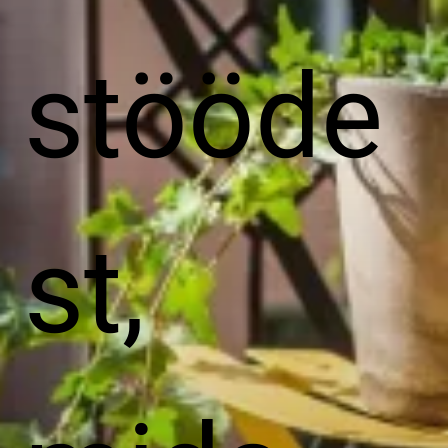
stööde
st,