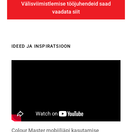
Välisviimistlemise tööjuhendeid saad
vaadata siit
IDEED JA INSPIRATSIOON
Colour Master mobiiliäpi kasutamise