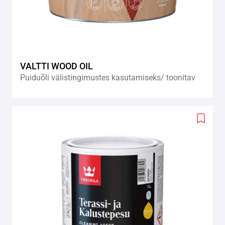
VALTTI WOOD OIL
Puiduõli välistingimustes kasutamiseks/ toonitav
Add
to
wishlis