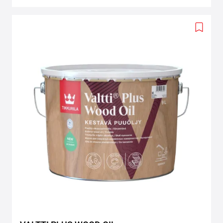
Add
to
wishlis