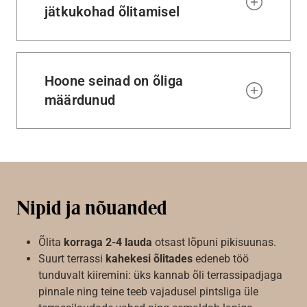
jätkukohad õlitamisel
Hoone seinad on õliga
määrdunud
Nipid ja nõuanded
Õlita
korraga 2-4 lauda
otsast lõpuni pikisuunas.
Suurt terrassi
kahekesi õlitades
edeneb töö
tunduvalt kiiremini: üks kannab õli terrassipadjaga
pinnale ning teine teeb vajadusel pintsliga üle