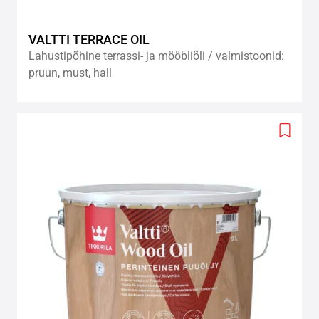
VALTTI TERRACE OIL
Lahustipõhine terrassi- ja mööbliõli / valmistoonid:
pruun, must, hall
Add
to
wishlis