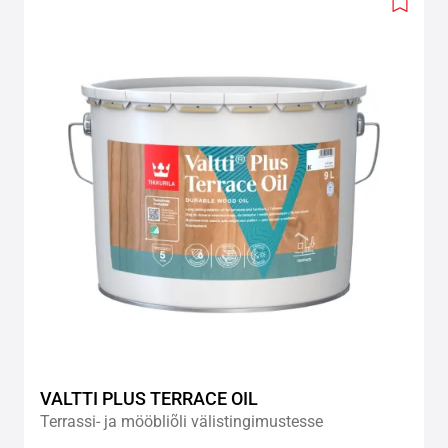
Add
to
wishlis
VALTTI PLUS TERRACE OIL
Terrassi- ja mööbliõli välistingimustesse