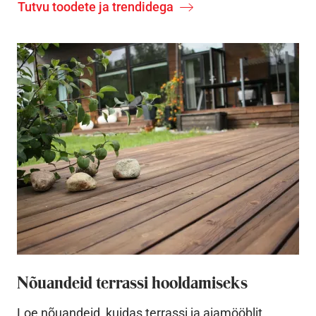
Tutvu toodete ja trendidega
Nõuandeid terrassi hooldamiseks
Loe nõuandeid, kuidas terrassi ja aiamööblit