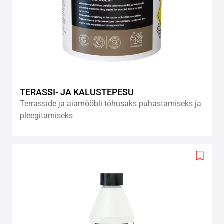
TERASSI- JA KALUSTEPESU
Terrasside ja aiamööbli tõhusaks puhastamiseks ja
pleegitamiseks
Add
to
wishlis