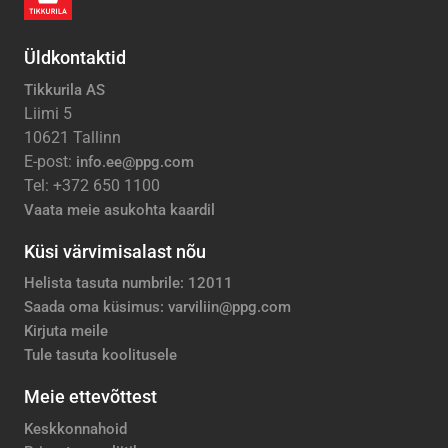
Üldkontaktid
Tikkurila AS
Liimi 5
10621 Tallinn
E-post:
info.ee@ppg.com
Tel: +372 650 1100
Vaata meie asukohta kaardil
Küsi värvimisalast nõu
Helista tasuta numbrile: 12011
Saada oma küsimus: varviliin@ppg.com
Kirjuta meile
Tule tasuta koolitusele
Meie ettevõttest
Keskkonnahoid