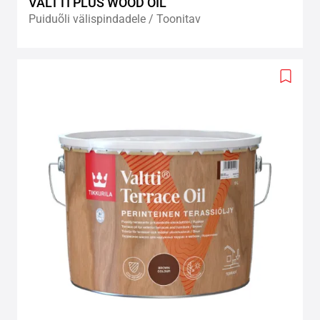
VALTTI PLUS WOOD OIL
Puiduõli välispindadele / Toonitav
Add
to
wishlis