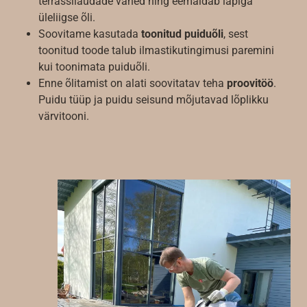
terrassilaudade vahed ning eemaldab lapiga
üleliigse õli.
Soovitame kasutada
toonitud puiduõli
, sest
toonitud toode talub ilmastikutingimusi paremini
kui toonimata puiduõli.
Enne õlitamist on alati soovitatav teha
proovitöö
.
Puidu tüüp ja puidu seisund mõjutavad lõplikku
värvitooni.