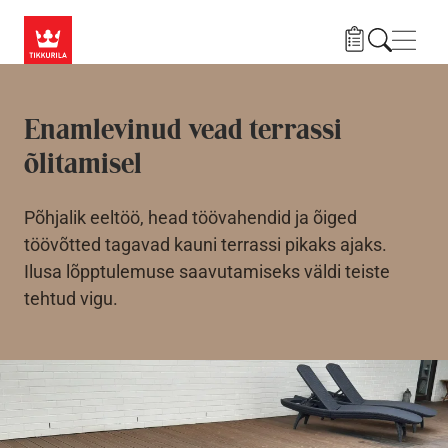
Liigu edasi põhisisu juurde
Menü
Enamlevinud vead terrassi
õlitamisel
Põhjalik eeltöö, head töövahendid ja õiged
töövõtted tagavad kauni terrassi pikaks ajaks.
Ilusa lõpptulemuse saavutamiseks väldi teiste
tehtud vigu.