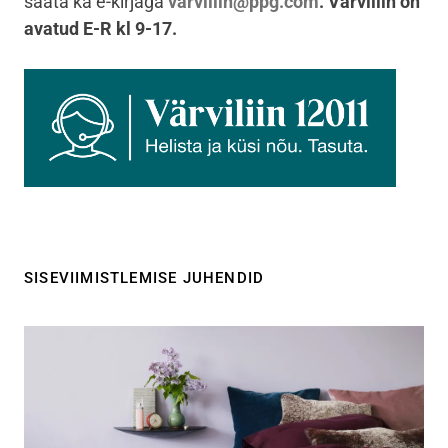
saata ka e-kirjaga
varviliin@ppg.com
. Värviliin on
avatud E-R kl 9-17.
SISEVIIMISTLEMISE JUHENDID