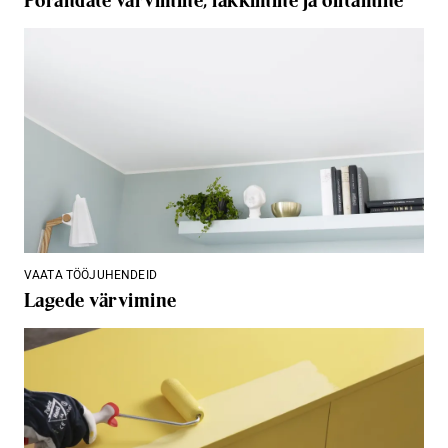
Põrandate värvimine, lakkimine ja õlitamine
VAATA TÖÖJUHENDEID
Lagede värvimine