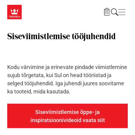
Liigu edasi põhisisu juurde
Menü
Siseviimistlemise tööjuhendid
Kodu värvimine ja erinevate pindade viimistlemine
sujub tõrgetata, kui Sul on head tööriistad ja
selged tööjuhendid. Iga juhendi juures soovitame
ka tooteid, mida kasutada.
Siseviimistlemise õppe- ja
inspiratsioonivideoid vaata siit