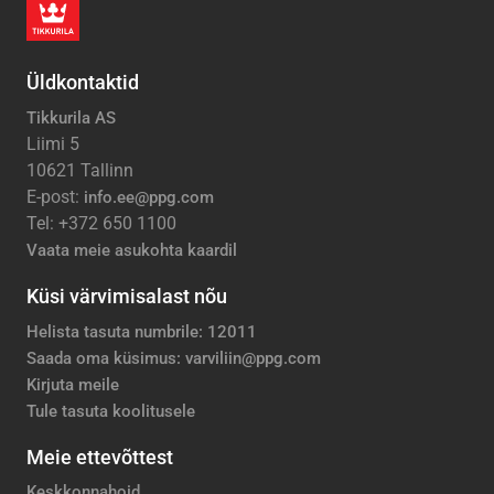
Üldkontaktid
Tikkurila AS
Liimi 5
10621 Tallinn
E-post:
info.ee@ppg.com
Tel: +372 650 1100
Vaata meie asukohta kaardil
Küsi värvimisalast nõu
Helista tasuta numbrile: 12011
Saada oma küsimus: varviliin@ppg.com
Kirjuta meile
Tule tasuta koolitusele
Meie ettevõttest
Keskkonnahoid