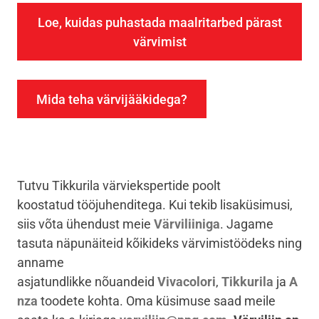
Loe, kuidas puhastada maalritarbed pärast
värvimist
Mida teha värvijääkidega?
Tutvu Tikkurila värviekspertide poolt
koostatud tööjuhenditega. Kui tekib lisaküsimusi,
siis võta ühendust meie
Värviliiniga
. Jagame
tasuta näpunäiteid kõikideks värvimistöödeks ning
anname
asjatundlikke nõuandeid
Vivacolori
,
Tikkurila
ja
A
nza
toodete kohta. Oma küsimuse saad meile