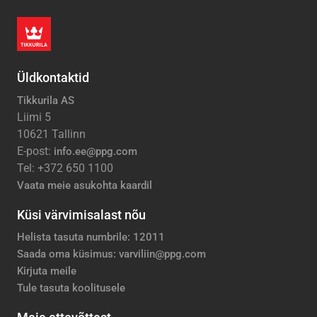
Üldkontaktid
Tikkurila AS
Liimi 5
10621 Tallinn
E-post:
info.ee@ppg.com
Tel: +372 650 1100
Vaata meie asukohta kaardil
Küsi värvimisalast nõu
Helista tasuta numbrile: 12011
Saada oma küsimus: varviliin@ppg.com
Kirjuta meile
Tule tasuta koolitusele