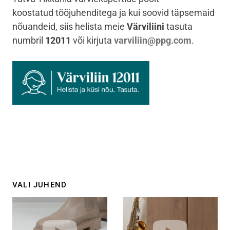
koostatud tööjuhenditega ja kui soovid täpsemaid
nõuandeid, siis helista meie
Värviliini
tasuta
numbril
12011
või kirjuta
varviliin@ppg.com
.
VALI JUHEND