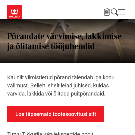
Liigu edasi põhisisu juurde
Menü
Põrandate värvimise, lakkimise
ja õlitamise tööjuhendid
Kaunilt viimistletud põrand täiendab iga kodu
välimust. Sellelt lehelt leiad juhised, kuidas
värvida, lakkida või õlitada puitpõrandaid.
Loe täpsemaid tootesoovitusi siit
Tutvu Tikkurila värviekspertide poolt