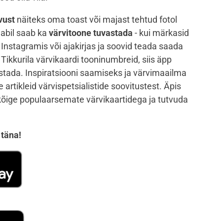
vust
näiteks oma toast või majast tehtud fotol
i abil saab ka
värvitoone tuvastada
- kui märkasid
 Instagramis või ajakirjas ja soovid teada saada
Tikkurila värvikaardi tooninumbreid, siis äpp
astada. Inspiratsiooni saamiseks ja värvimaailma
artikleid värvispetsialistide soovitustest. Äpis
 kõige populaarsemate värvikaartidega ja tutvuda
 täna!