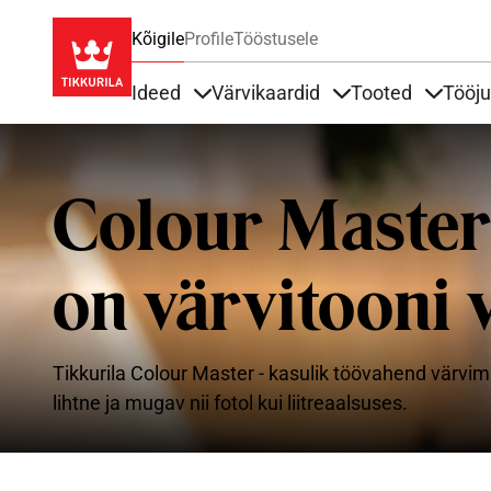
Kõigile
Profile
Tööstusele
Ideed
Värvikaardid
Tooted
Tööj
Items under Ideed
Items under Värvik
Items u
Colour Master
on värvitooni v
Tikkurila Colour Master - kasulik töövahend värvim
lihtne ja mugav nii fotol kui liitreaalsuses.