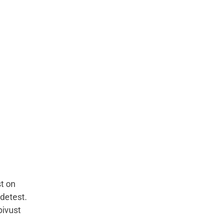
st on
detest.
bivust