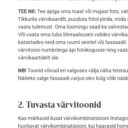
TEE NII:
Tee äpiga oma toast või majast foto, vali
Tikkurila värvikaardilt, puuduta fotol pinda, mida
vaata tulemust. Oma loomingu saad ka salvestada,
Või vaata oma tuba liitreaalsuses valides värvikaa
katsetades neid oma ruumi seintel või fassaadil.
värvitooni numbritega äpi fotokogusse ning vaat
värvikaartidelt üle.
NB!
Toonid võivad eri valguses välja näha teists
Näiteks valge fassaadi varjus olev külg võib näid
2.
Tuvasta värvitoonid
Kas märkasid ilusat värvikombinatsiooni Instagra
huvitavat värvikombinatsiooni, kui haarasid ho