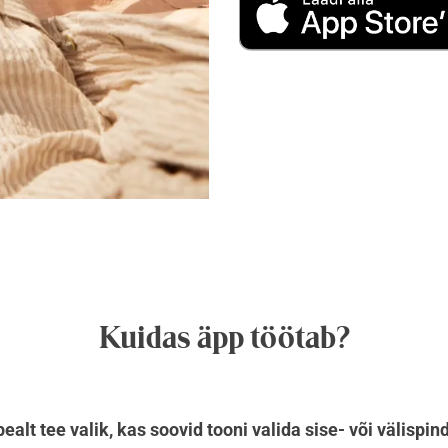
Kuidas äpp töötab?
ealt tee valik, kas soovid tooni valida sise- või välispin