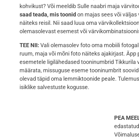
kohvikust? Või meeldib Sulle naabri maja värvit
saad teada, mis toonid
on majas sees või väljas 
näiteks reisil. Nii saad luua oma värvikollektsioon
olemasolevast esemest või värvikombinatsiooni
TEE NII:
Vali olemasolev foto oma mobiili fotogaler
ruum, maja või mõni foto näiteks ajakirjast. Äpp 
esemetele ligilähedased tooninumbrid Tikkurila v
määrata, missuguse eseme tooninumbrit soovid t
olevad täpid oma lemmiktoonide peale.
Tulemus
isiklike salvestuste kogusse.
PEA MEE
edastatud 
Võimalusel