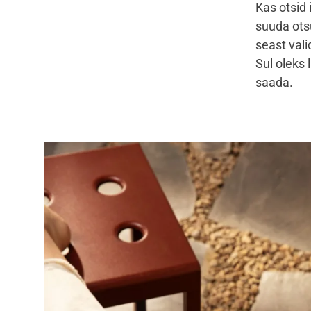
Kas otsid 
suuda ots
seast val
Sul oleks 
saada.