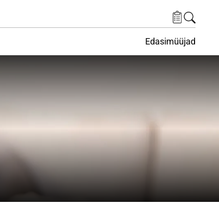
Edasimüüjad
ituskeskus
ems under Keskkond