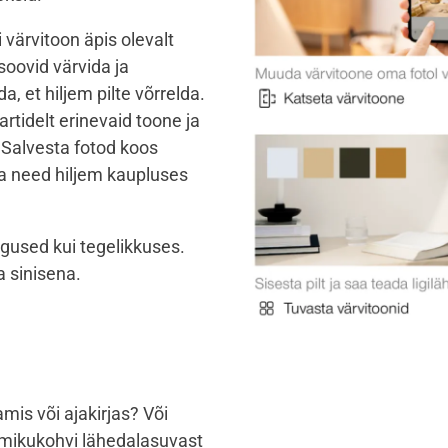
 värvitoon äpis olevalt
 soovid värvida ja
 et hiljem pilte võrrelda.
rtidelt erinevaid toone ja
 Salvesta
fotod koos
a need hiljem kaupluses
ugused kui tegelikkuses.
a sinisena.
mis või ajakirjas? Või
mmikukohvi lähedalasuvast