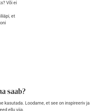
s? Või ei
liäpi, et
ooni
eha saab?
ne kasutada. Loodame, et see on inspireeriv ja
ed ellu viia.