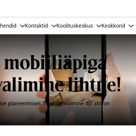
Liigu edasi põhisisu juurde
uhendid
Kontaktid
Koolituskeskus
Keskkond
aardid
nder Tooted
Items under Tööjuhendid
Items under Kontaktid
Items under Kool
It
 mobiiliäpiga
alimine lihtne!
ise planeerimisel. Toonide valimine äpi abil on