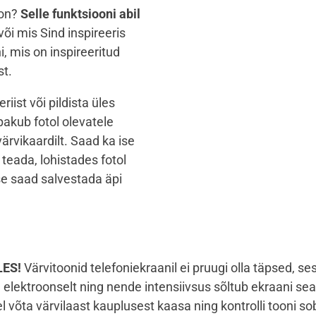
oon?
Selle funktsiooni abil
või mis Sind inspireeris
i, mis on inspireeritud
st.
iist või pildista üles
pakub fotol olevatele
ärvikaardilt. Saad ka ise
eada, lohistades fotol
e saad salvestada äpi
LES!
V
ärvitoonid telefoniekraanil ei pruugi olla täpsed, se
elektroonselt ning nende intensiivsus sõltub ekraani sea
 võta värvilaast kauplusest kaasa ning kontrolli tooni so