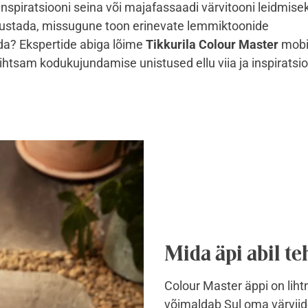
inspiratsiooni seina või majafassaadi värvitooni leidmisek
ustada, missugune toon erinevate lemmiktoonide
ida?
Ekspertide abiga lõime
Tikkurila Colour Master
mobii
lihtsam kodukujundamise unistused ellu viia ja inspiratsi
Mida äpi abil t
Colour Master äppi on liht
võimaldab Sul oma värviide