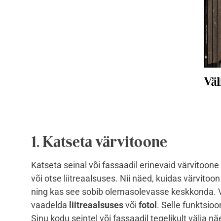
1.
Katseta värvitoone
Katseta seinal või fassaadil erinevaid värvitoon
või otse liitreaalsuses. Nii näed, kuidas värvito
ning kas see sobib olemasolevasse keskkonda.
vaadelda
liitreaalsuses
või
fotol
. Selle funktsioo
Sinu kodu seintel või fassaadil tegelikult välja nä