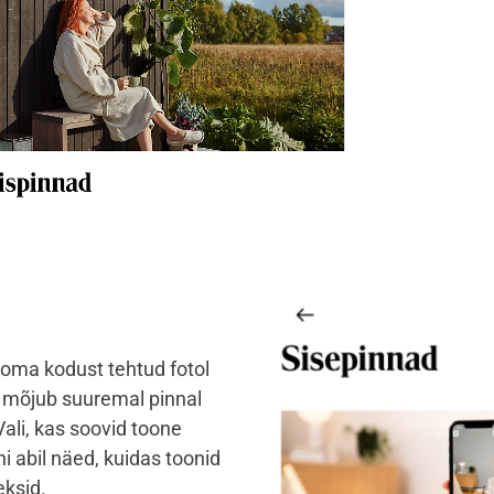
e oma kodust tehtud fotol
on mõjub suuremal pinnal
Vali, kas soovid toone
ni abil näed, kuidas toonid
eksid.