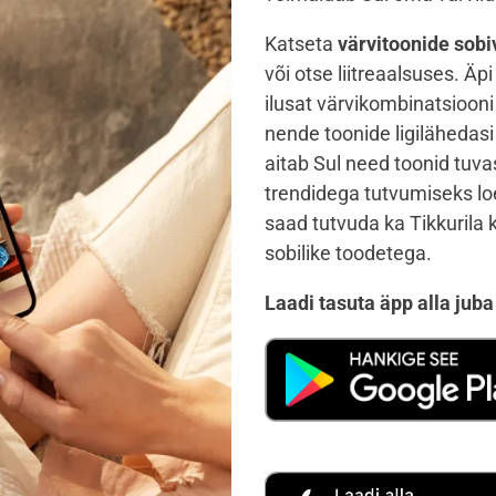
Katseta
värvitoonide sobi
või otse liitreaalsuses. Äp
ilusat värvikombinatsiooni
nende toonide ligilähedasi 
aitab Sul need toonid tuv
trendidega tutvumiseks loe 
saad tutvuda ka Tikkurila
sobilike toodetega.
Laadi tasuta äpp alla juba