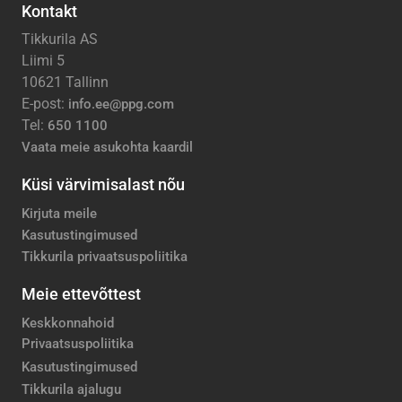
Kontakt
Tikkurila AS
Liimi 5
10621 Tallinn
E-post:
info.ee@ppg.com
Tel:
650 1100
Vaata meie asukohta kaardil
Küsi värvimisalast nõu
Kirjuta meile
Kasutustingimused
Tikkurila privaatsuspoliitika
Meie ettevõttest
Keskkonnahoid
Privaatsuspoliitika
Kasutustingimused
Tikkurila ajalugu