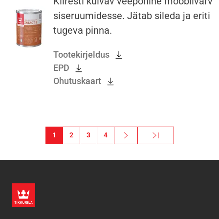
Kiiresti kuivav veepõhine mööblivärv
siseruumidesse. Jätab sileda ja eriti
tugeva pinna.
Tootekirjeldus
EPD
Ohutuskaart
Pagination
1
2
3
4
Next ›
Viimane »
Järgmine leht
Viimane leht