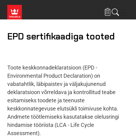
Liigu edasi põhisisu juurde
Menü
EPD sertifikaadiga tooted
Toote keskkonnadeklaratsioon (EPD -
Environmental Product Declaration
) on
vabatahtlik, läbipaistev ja väljakujunenud
deklaratsioon võrreldava ja kontrollitud teabe
esitamiseks toodete ja teenuste
keskkonnategevuse elutsükli toimivuse kohta.
Andmete töötlemiseks kasutatakse olelusringi
hindamise tööriista (LCA -
Life Cycle
Assessment
).