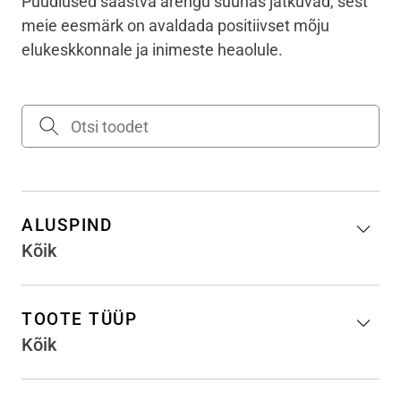
Püüdlused säästva arengu suunas jätkuvad, sest
meie eesmärk on avaldada positiivset mõju
elukeskkonnale ja inimeste heaolule.
ALUSPIND
Kõik
TOOTE TÜÜP
Kõik