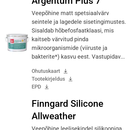
Argentum Plus 7
Veepõhine matt spetsiaalvärv
seintele ja lagedele sisetingimustes.
Sisaldab hõbefosfaatklaasi, mis
kaitseb värvitud pinda
mikroorganismide (viiruste ja
bakterite*) kasvu eest. Vastupidav...
Ohutuskaart
Tootekirjeldus
EPD
Finngard Silicone
Allweather
Veepõhine leelisekindel silikooniga