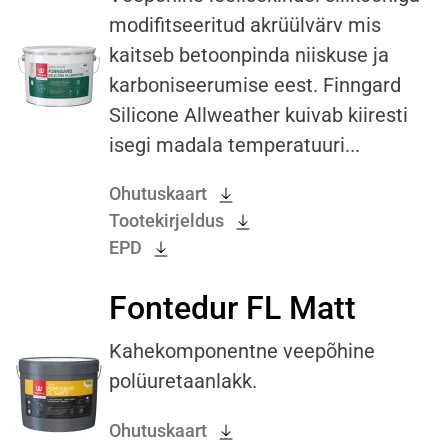
modifitseeritud akrüülvärv mis
kaitseb betoonpinda niiskuse ja
karboniseerumise eest. Finngard
Silicone Allweather kuivab kiiresti
isegi madala temperatuuri...
Ohutuskaart
Tootekirjeldus
EPD
Fontedur FL Matt
Kahekomponentne veepõhine
polüuretaanlakk.
Ohutuskaart