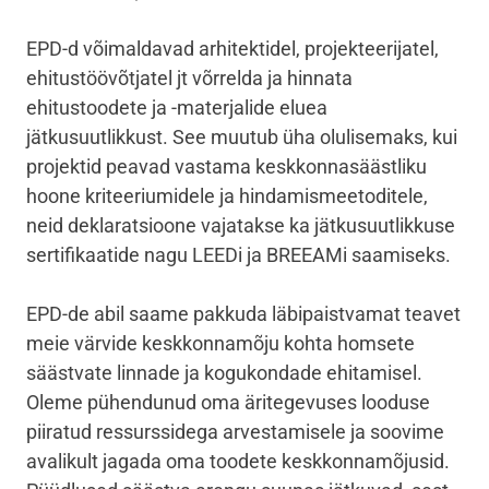
EPD-d võimaldavad arhitektidel, projekteerijatel,
ehitustöövõtjatel jt võrrelda ja hinnata
ehitustoodete ja -materjalide eluea
jätkusuutlikkust. See muutub üha olulisemaks, kui
projektid peavad vastama keskkonnasäästliku
hoone kriteeriumidele ja hindamismeetoditele,
n
eid deklaratsioone vajatakse ka jätkusuutlikkuse
sertifikaatide nagu LEEDi ja BREEAMi
saamiseks.
EPD-de abil saame pakkuda läbipaistvamat teavet
meie värvide keskkonnamõju kohta homsete
säästvate linnade ja kogukondade ehitamisel.
Oleme pühendunud oma äritegevuses looduse
piiratud ressurssidega arvestamisele ja soovime
avalikult jagada oma toodete keskkonnamõjusid.