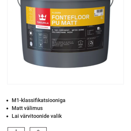
M1-klassifikatsiooniga
Matt välimus
Lai värvitoonide valik