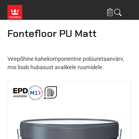
Liigu edasi põhisisu juurde
Menü
Fontefloor PU Matt
Veepõhine kahekomponentne polüuretaanvärv,
mis lisab hubasust avalikele ruumidele.