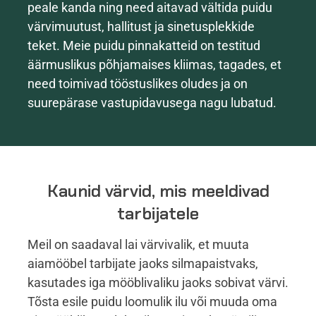
peale kanda ning need aitavad vältida puidu
värvimuutust, hallitust ja sinetusplekkide
teket. Meie puidu pinnakatteid on testitud
äärmuslikus põhjamaises kliimas, tagades, et
need toimivad tööstuslikes oludes ja on
suurepärase vastupidavusega nagu lubatud.
Kaunid värvid, mis meeldivad
tarbijatele
Meil on saadaval lai värvivalik, et muuta
aiamööbel tarbijate jaoks silmapaistvaks,
kasutades iga mööblivaliku jaoks sobivat värvi.
Tõsta esile puidu loomulik ilu või muuda oma