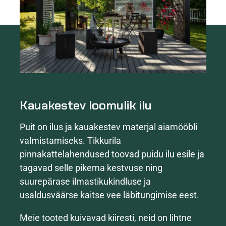
Kauakestev loomulik ilu
Puit on ilus ja kauakestev materjal aiamööbli
valmistamiseks. Tikkurila
pinnakattelahendused toovad puidu ilu esile ja
tagavad selle pikema kestvuse ning
suurepärase ilmastikukindluse ja
usaldusväärse kaitse vee läbitungimise eest.
Meie tooted kuivavad kiiresti, neid on lihtne