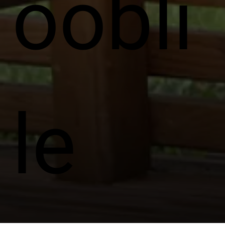
ööbli
le