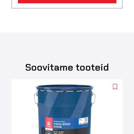
Soovitame tooteid
Add
to
wishlist