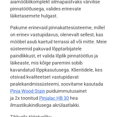
aiamööblikomplekt silmapaistvaks värvilise
pinnatöötlusega, valides erinevate
läiketasemete hulgast.
Pakume erinevaid pinnakattesüsteeme, millel
on erinev vastupidavus, olenevalt sellest, kas
mööbel asub kaetud terrassi all või mitte. Meie
süsteemid pakuvad lõpptarbijatele
paindlikkust, et valida lõplik pinnatöötlus ja
läikeaste, mis kõige paremini sobib
kavandatud lõppkasutusega. Klientidele, kes
otsivad kvaliteetset vastupidavat
pealekandmissüsteemi, soovitame kasutada
Pinja Wood Stain
puiduimmutusainet
ja 2x toonitud
Pinjalac HB 30
hea
ilmastikukindlusega akrülaatlakki.
Tikkurila tööstusliku