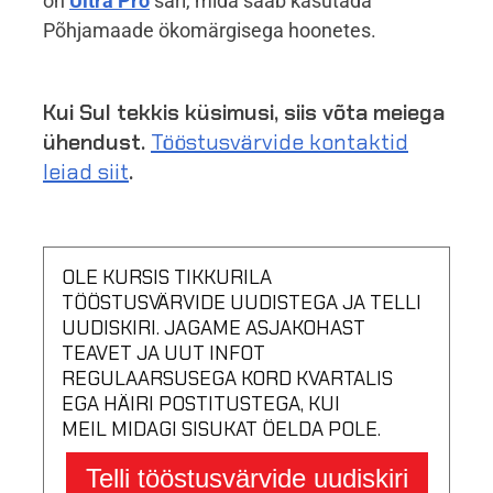
on
Ultra Pro
sari, mida saab kasutada
Põhjamaade ökomärgisega hoonetes.
Kui Sul tekkis küsimusi, siis võta meiega
ühendust.
Tööstusvärvide kontaktid
leiad siit
.
OLE KURSIS TIKKURILA
TÖÖSTUSVÄRVIDE UUDISTEGA JA TELLI
UUDISKIRI. JAGAME ASJAKOHAST
TEAVET JA UUT INFOT
REGULAARSUSEGA KORD KVARTALIS
EGA HÄIRI POSTITUSTEGA, KUI
MEIL MIDAGI SISUKAT ÖELDA POLE.
Telli tööstusvärvide uudiskiri