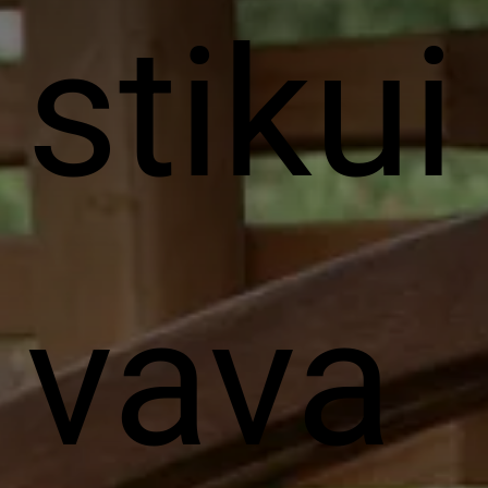
stikui
vava