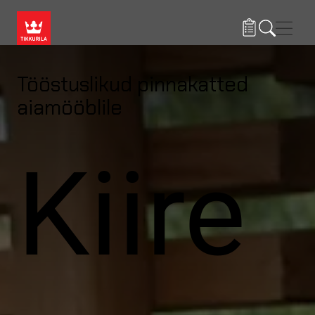
Liigu edasi põhisisu juurde
Menü
Tööstuslikud pinnakatted
aiamööblile
Kiire