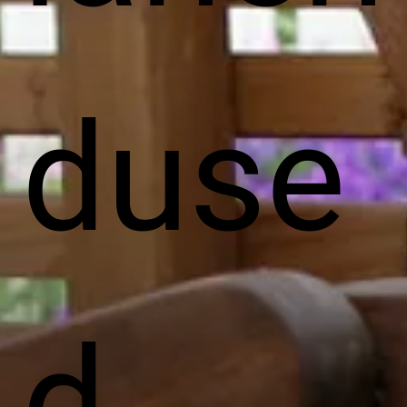
duse
d