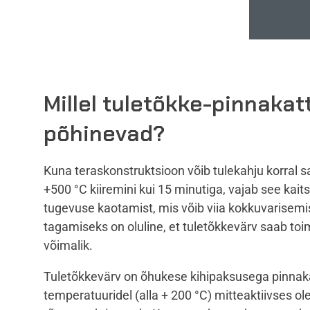
Millel tuletõkke-pinnakat
põhinevad?
Kuna teraskonstruktsioon võib tulekahju korral 
+500 °C kiiremini kui 15 minutiga, vajab see kaits
tugevuse kaotamist, mis võib viia kokkuvarisem
tagamiseks on oluline, et tuletõkkevärv saab toimi
võimalik.
Tuletõkkevärv on õhukese kihipaksusega pinnak
temperatuuridel (alla + 200 °C) mitteaktiivses o