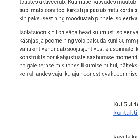
tõustes aktiveerub. Kuumuse kasvades muutub 
sublimatsiooni teel kiiresti ja paisub mitu kord
kihipaksusest ning moodustab pinnale isoleeriva
Isolatsioonikihil on väga head kuumust isoleeri
käsnjas ja poorne ning võib paisuda kuni 50 mm
vahukiht vähendab soojusjuhtivust aluspinnale, 
konstruktsioonikahjustuste saabumise momendi.
paigale terase mis tahes liikumise puhul, näitek
korral, andes vajaliku aja hoonest evakueerimise
Kui Sul 
kontaktid
Kasuta k