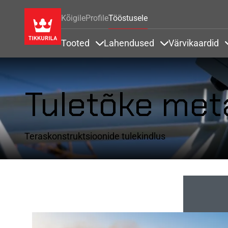
Kõigile
Profile
Tööstusele
Tooted
Lahendused
Värvikaardid
Items under Tooted
Items under Lah
Tuletõke met
Teraskonstruktsioonide tulekindlus