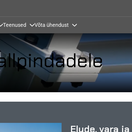
Liigu edasi põhisisu juurde
Teenused
Võta ühendust
endused
Items under Värvikaardid
Items under Teenused
Items under Võta ühendust
allpindadele
Elude, vara j