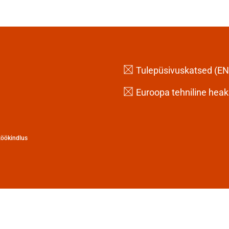
Tulepüsivuskatsed (EN
Euroopa tehniline heaks
 töökindlus