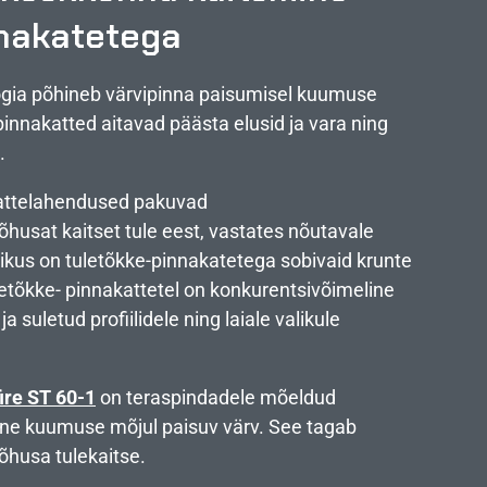
nnakatetega
ogia põhineb värvipinna paisumisel kuumuse
-pinnakatted aitavad päästa elusid ja vara ning
.
kattelahendused pakuvad
õhusat kaitset tule eest, vastates nõutavale
likus on tuletõkke-pinnakatetega sobivaid krunte
uletõkke- pinnakattetel on konkurentsivõimeline
ja suletud profiilidele ning laiale valikule
ire ST 60-1
on teraspindadele mõeldud
e kuumuse mõjul paisuv värv. See tagab
õhusa tulekaitse.