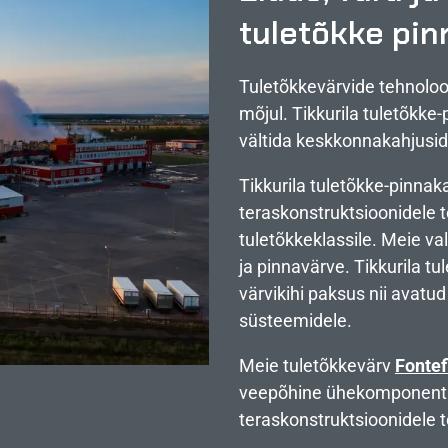
tuletõkke pi
Tuletõkkevärvide tehnolo
mõjul. Tikkurila tuletõkke
vältida keskkonnakahjusid
Tikkurila tuletõkke-pinna
teraskonstruktsioonidele t
tuletõkkeklassile. Meie va
ja pinnavärve. Tikkurila t
värvikihi paksus nii avatud 
süsteemidele.
Meie tuletõkkevärv
Fontef
veepõhine ühekomponentn
teraskonstruktsioonidele t