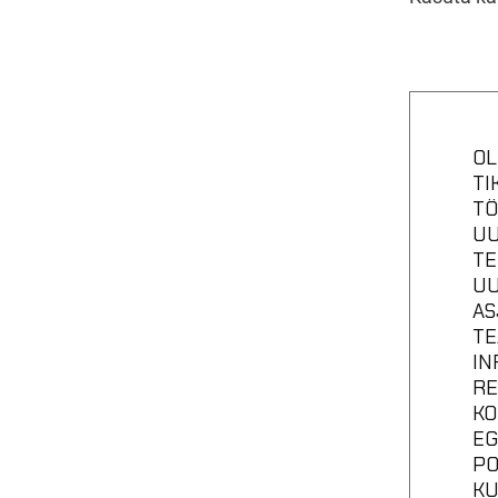
OL
TI
TÖ
UU
TE
UU
AS
TE
IN
RE
KO
EG
PO
KU