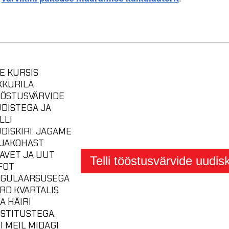
E KURSIS
KKURILA
ÖSTUSVÄRVIDE
DISTEGA JA
LLI
DISKIRI. JAGAME
JAKOHAST
AVET JA UUT
Telli tööstusvärvide uudisk
FOT
GULAARSUSEGA
RD KVARTALIS
A HÄIRI
STITUSTEGA,
I MEIL MIDAGI