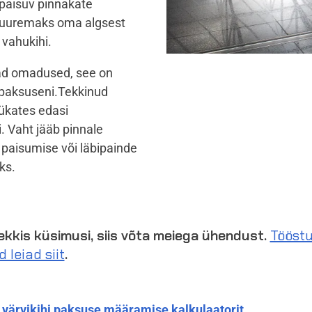
paisuv pinnakate
a suuremaks oma algsest
 vahukihi.
vad omadused, see on
 paksuseni.
Tekkinud
lükates edasi
 Vaht jääb pinnale
s paisumise või läbipainde
ks.
tekkis küsimusi, siis võta meiega ühendust.
Tööstu
 leiad siit
.
a
värvikihi paksuse määramise kalkulaatorit
.