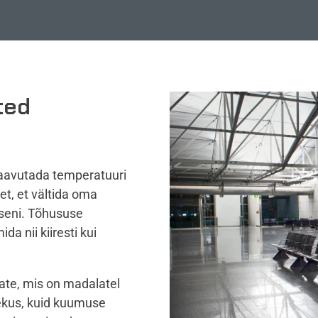
ted
saavutada temperatuuri
et, et vältida oma
iseni. Tõhususe
da nii kiiresti kui
ate, mis on madalatel
lekus, kuid kuumuse