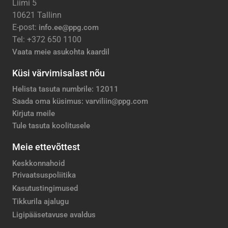
Liimi 5
10621 Tallinn
E-post:
info.ee@ppg.com
Tel: +372 650 1100
Vaata meie asukohta kaardil
Küsi värvimisalast nõu
Helista tasuta numbrile: 12011
Saada oma küsimus: varviliin@ppg.com
Kirjuta meile
Tule tasuta koolitusele
Meie ettevõttest
Keskkonnahoid
Privaatsuspoliitika
Kasutustingimused
Tikkurila ajalugu
Ligipääsetavuse avaldus