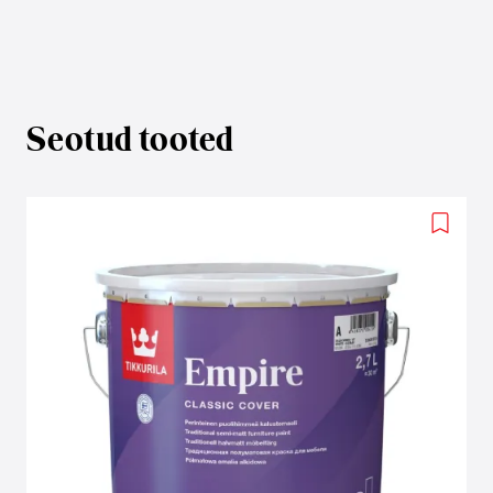
Seotud tooted
Add
to
wishlis