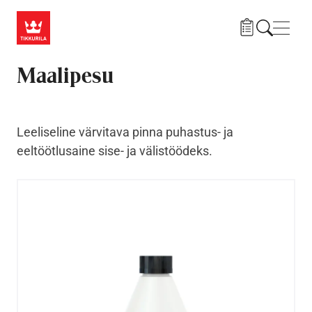
Liigu edasi põhisisu juurde
Menü
Maalipesu
Leeliseline värvitava pinna puhastus- ja
eeltöötlusaine sise- ja välistöödeks.