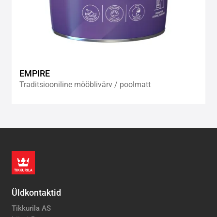
EMPIRE
Traditsiooniline mööblivärv / poolmatt
Üldkontaktid
Tikkurila AS