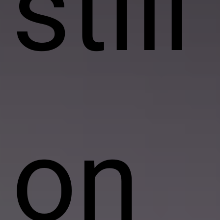
stiil
on