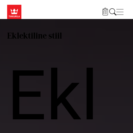
Liigu edasi põhisisu juurde
Menü
Eklektiline stiil
Ekl