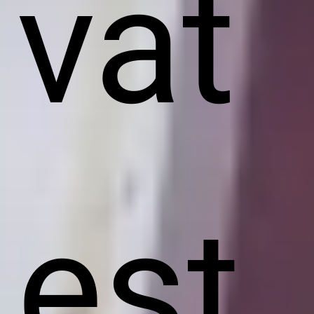
vat
est