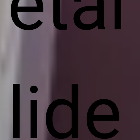
etai
lide