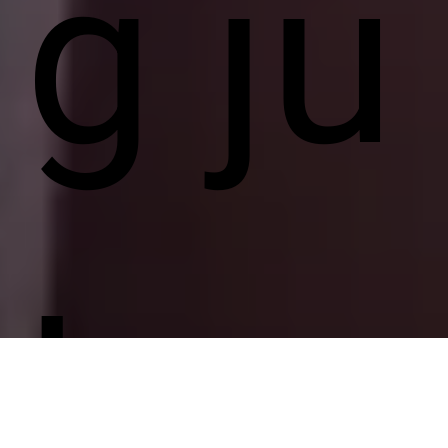
g ju
lge