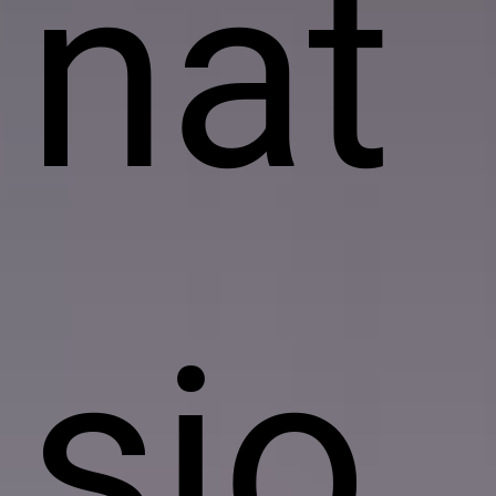
nat
sio