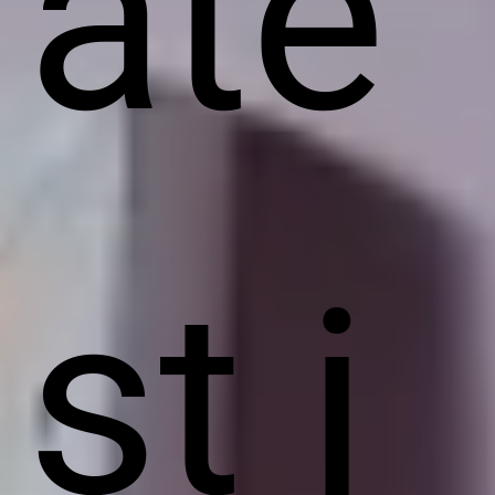
ate
st j