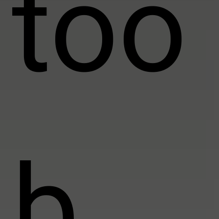
too
b