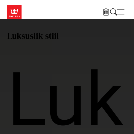
Liigu edasi põhisisu juurde
Menü
Luksuslik stiil
Luk