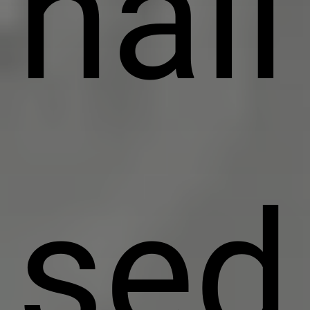
nali
sed