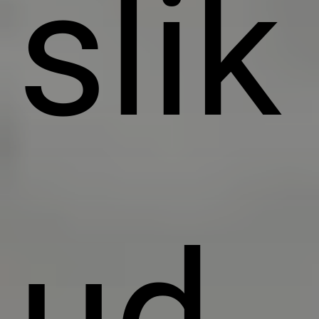
slik
ud