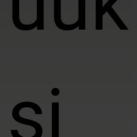
uük
si