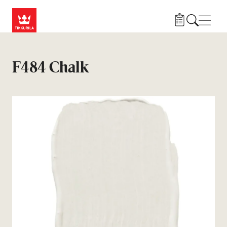
Liigu edasi põhisisu juurde
Menü
F484 Chalk