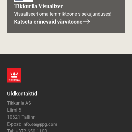
Tikkurila Visualizer
Visualiseeri oma lemmiktoone sisekujunduses!
Katseta erinevaid värvitoone
Üldkontaktid
Tikkurila AS
Liimi 5
10621 Tallinn
E-post:
info.ee@ppg.com
Tel: +372 650 1100