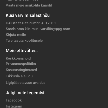
Vaata meie asukohta kaardil
Küsi värvimisalast nõu
Helista tasuta numbrile: 12011
Saada oma küsimus: varviliin@ppg.com
Kirjuta meile
Tule tasuta koolitusele
Meie ettevõttest
Keskkonnahoid
Privaatsuspoliitika
Kasutustingimused
Tikkurila ajalugu
Ligipääsetavuse avaldus
Jälgi meie tegemisi
Facebook
Instagram