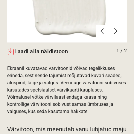
Eelmine
Järgmin
1
/
2
Laadi alla näidistoon
Ekraanil kuvatavad värvitoonid võivad tegelikkuses
erineda, sest nende tajumist mõjutavad kuvari seaded,
aluspind, läige ja valgus. Veenduge värvitooni sobivuses
kasutades spetsiaalset värvikaarti kaupluses.
Võimalusel võtke värvilaast endaga kaasa ning
kontrollige värvitooni sobivust samas ümbruses ja
valguses, kus seda kasutama hakkate.
Värvitoon, mis meenutab vanu lubjatud maju