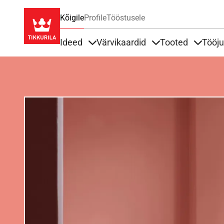
Kõigile
Profile
Tööstusele
Ideed
Värvikaardid
Tooted
Tööj
Items under Ideed
Items under Värvik
Items u