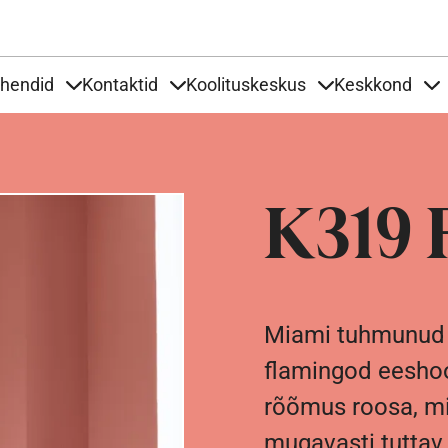
Liigu edasi põhisisu juurde
uhendid
Kontaktid
Koolituskeskus
Keskkond
aardid
nder Tooted
Items under Tööjuhendid
Items under Kontaktid
Items under Kool
It
K319 
Miami tuhmunud g
flamingod eeshoo
rõõmus roosa, mi
mugavasti tuttav.