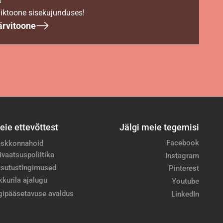
iktoone sisekujunduses!
ärvitoone
eie ettevõttest
Jälgi meie tegemisi
Facebook
skkonnahoid
ivaatsuspoliitika
Instagram
sutustingimused
Pinterest
kkurila ajalugu
Youtube
gipääsetavuse avaldus
LinkedIn