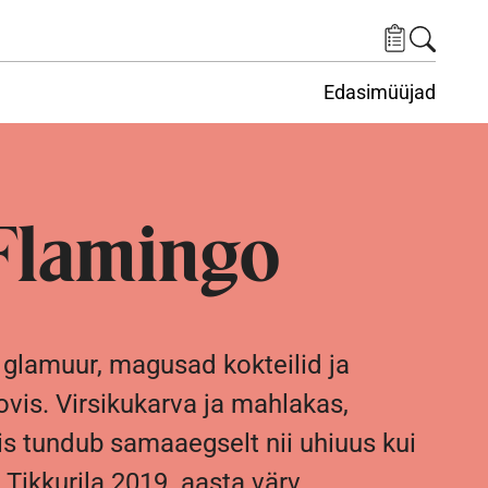
Edasimüüjad
ituskeskus
ems under Keskkond
Flamingo
lamuur, magusad kokteilid ja
vis. Virsikukarva ja mahlakas,
s tundub samaaegselt nii uhiuus kui
 Tikkurila 2019. aasta värv.