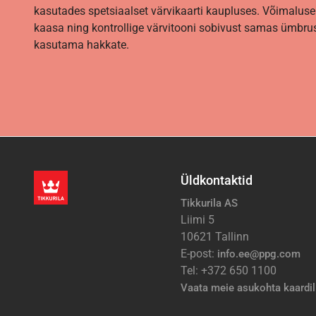
kasutades spetsiaalset värvikaarti kaupluses. Võimaluse
kaasa ning kontrollige värvitooni sobivust samas ümbrus
kasutama hakkate.
Üldkontaktid
Tikkurila AS
Liimi 5
10621 Tallinn
E-post:
info.ee@ppg.com
Tel: +372 650 1100
Vaata meie asukohta kaardil