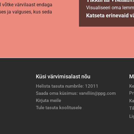
l võtke värvilaast endaga
Visualiseeri oma lemm
es ja valguses, kus seda
Katseta erinevaid v
Küsi värvimisalast nõu
M
Helista tasuta numbrile: 12011
Ke
Pr
Saada oma küsimus: varviliin@ppg.com
Kirjuta meile
Ka
Tule tasuta koolitusele
Ti
Li