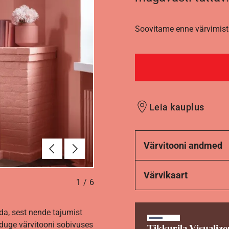
Soovitame enne värvimist 
Leia kauplus
Eelmine
Järgmine
Värvitooni andmed
Värvikaart
1
/
6
da, sest nende tajumist
nduge värvitooni sobivuses
Tikkurila Visualize