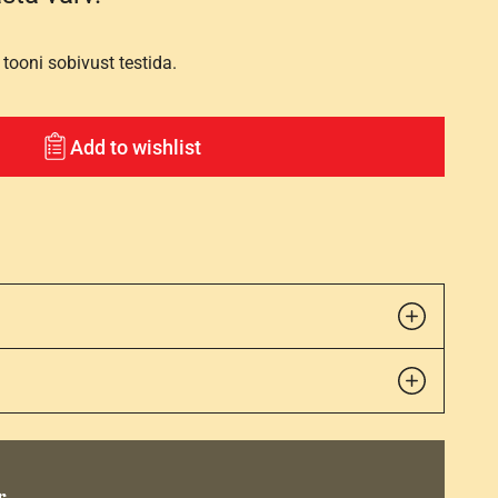
tooni sobivust testida.
Add to wishlist
r