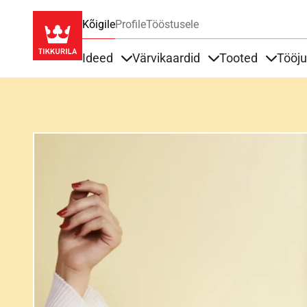
Kõigile
Profile
Tööstusele
Ideed
Värvikaardid
Tooted
Tööj
Items under Ideed
Items under Värvik
Items u