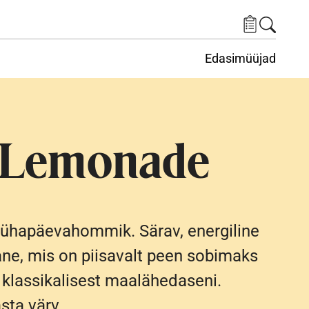
Edasimüüjad
ituskeskus
ems under Keskkond
 Lemonade
ühapäevahommik. Särav, energiline
ane, mis on piisavalt peen sobimaks
a klassikalisest maalähedaseni.
sta värv.