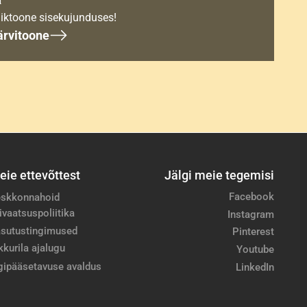
iktoone sisekujunduses!
ärvitoone
eie ettevõttest
Jälgi meie tegemisi
Facebook
skkonnahoid
ivaatsuspoliitika
Instagram
sutustingimused
Pinterest
kkurila ajalugu
Youtube
gipääsetavuse avaldus
LinkedIn