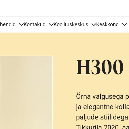
Liigu edasi põhisisu juurde
uhendid
Kontaktid
Koolituskeskus
Keskkond
aardid
nder Tooted
Items under Tööjuhendid
Items under Kontaktid
Items under Kool
It
H300
Õrna valgusega p
ja elegantne koll
paljude stiilideg
Tikkurila 2020. aa