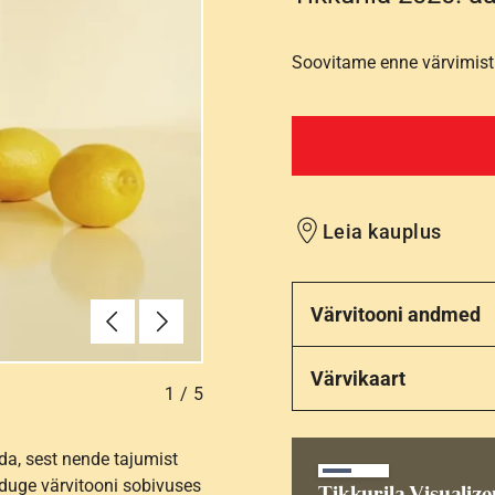
Soovitame enne värvimist 
Leia kauplus
Eelmine
Järgmine
Värvitooni andmed
Värvikaart
1
/
5
da, sest nende tajumist
nduge värvitooni sobivuses
Tikkurila Visualize