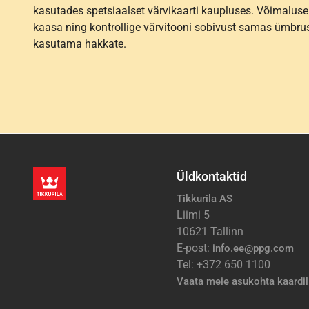
kasutades spetsiaalset värvikaarti kaupluses. Võimaluse
kaasa ning kontrollige värvitooni sobivust samas ümbrus
kasutama hakkate.
Üldkontaktid
Tikkurila AS
Liimi 5
10621 Tallinn
E-post:
info.ee@ppg.com
Tel: +372 650 1100
Vaata meie asukohta kaardil