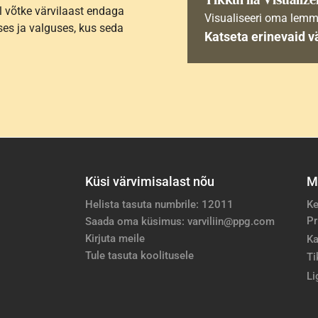
l võtke värvilaast endaga
Visualiseeri oma lemm
es ja valguses, kus seda
Katseta erinevaid v
Küsi värvimisalast nõu
M
Helista tasuta numbrile: 12011
Ke
Pr
Saada oma küsimus: varviliin@ppg.com
Kirjuta meile
Ka
Tule tasuta koolitusele
Ti
Li