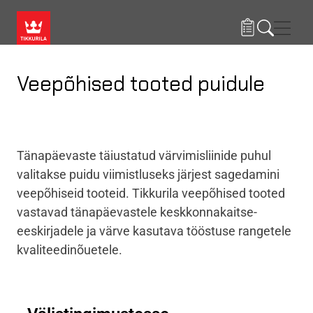
Liigu edasi põhisisu juurde
Menü
Veepõhised tooted puidule
Tänapäevaste täiustatud värvimisliinide puhul
valitakse puidu viimistluseks järjest sagedamini
veepõhiseid tooteid. Tikkurila veepõhised tooted
vastavad tänapäevastele keskkonnakaitse-
eeskirjadele ja värve kasutava tööstuse rangetele
kvaliteedinõuetele.