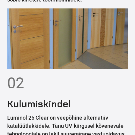
02
Kulumiskindel
Luminol 25 Clear on veepõhine alternatiiv
katalüütlakkidele. Tänu UV-kiirgusel kõvenevale
tehnoloogiale on lakil suurepärane vastupidavus