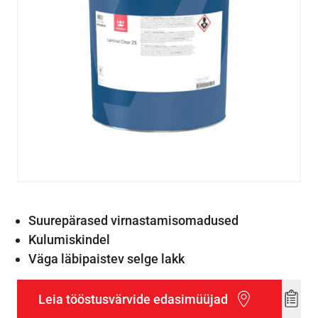
Suurepärased virnastamisomadused
Kulumiskindel
Väga läbipaistev selge lakk
Leia tööstusvärvide edasimüüjad
Add