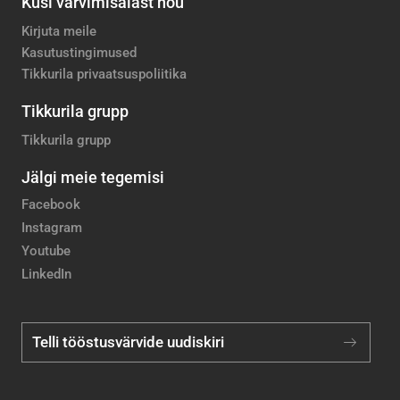
Küsi värvimisalast nõu
Kirjuta meile
Kasutustingimused
Tikkurila privaatsuspoliitika
Tikkurila grupp
Tikkurila grupp
Jälgi meie tegemisi
Facebook
Instagram
Youtube
LinkedIn
Telli tööstusvärvide uudiskiri