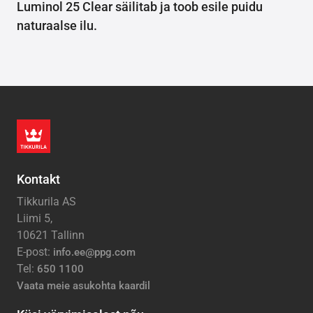
Luminol 25 Clear säilitab ja toob esile puidu
naturaalse ilu.
Kontakt
Tikkurila AS
Liimi 5,
10621 Tallinn
E-post:
info.ee@ppg.com
Tel:
650 1100
Vaata meie asukohta kaardil