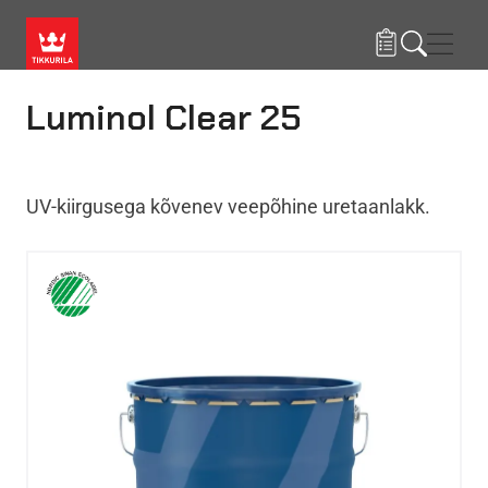
Liigu edasi põhisisu juurde
Menü
Luminol Clear 25
UV-kiirgusega kõvenev veepõhine uretaanlakk.