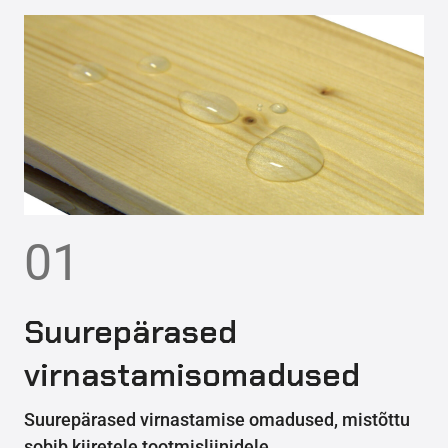
01
Suurepärased
virnastamisomadused
Suurepärased virnastamise omadused, mistõttu
sobib kiiretele tootmisliinidele.