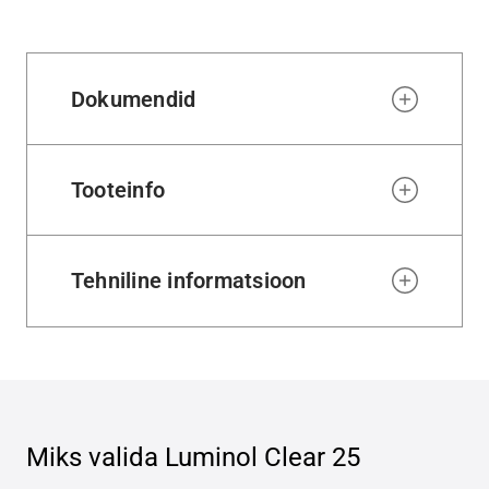
to
wishl
Dokumendid
Tooteinfo
Tehniline informatsioon
Miks valida
Luminol Clear 25