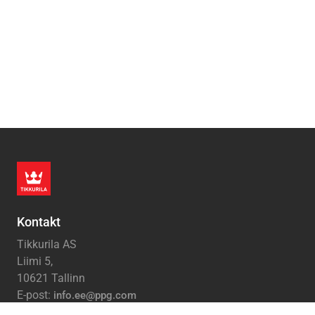
Kontakt
Tikkurila AS
Liimi 5,
10621 Tallinn
E-post:
info.ee@ppg.com
Tel:
650 1100