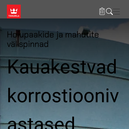
Liigu edasi põhisisu juurde
Menü
Hoiupaakide ja mahutite
välispinnad
Kauakestvad
korrostiooniv
astased