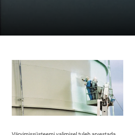
Värvimissüsteemi valimisel tuleb arvestada