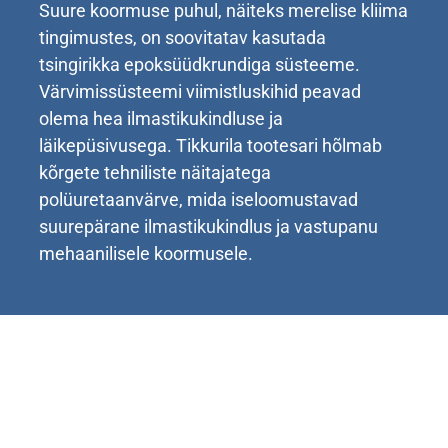
Suure koormuse puhul, näiteks merelise kliima
tingimustes, on soovitatav kasutada
tsingirikka epoksüüdkrundiga süsteeme.
Värvimissüsteemi viimistluskihid peavad
olema hea ilmastikukindluse ja
läikepüsivusega. Tikkurila tootesari hõlmab
kõrgete tehniliste näitajatega
polüuretaanvärve, mida iseloomustavad
suurepärane ilmastikukindlus ja vastupanu
mehaanilisele koormusele.