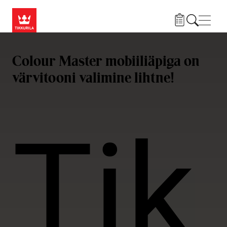
Liigu edasi põhisisu juurde
Menü
Colour Master mobiiliäpiga on
värvitooni valimine lihtne!
Tik