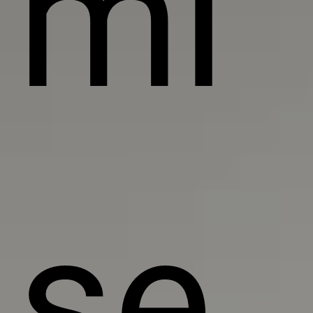
mi
se