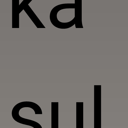
ka
sul