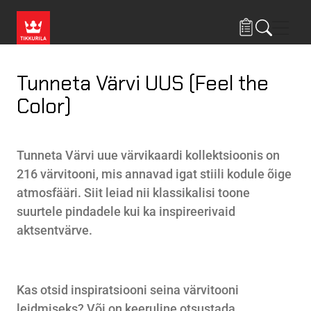
Liigu edasi põhisisu juurde
Menü
Tunneta Värvi UUS (Feel the
Color)
Tunneta Värvi uue värvikaardi kollektsioonis on
216 värvitooni, mis annavad igat stiili kodule õige
atmosfääri. Siit leiad nii klassikalisi toone
suurtele pindadele kui ka inspireerivaid
aktsentvärve.
Kas otsid inspiratsiooni seina värvitooni
leidmiseks? Või on keeruline otsustada,