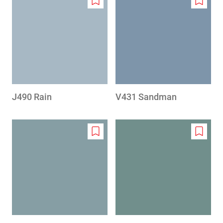
Add
Add
to
to
wishlist
wishlis
J490 Rain
V431 Sandman
Add
Add
to
to
wishlist
wishlis