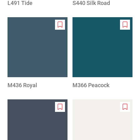
L491 Tide
S440 Silk Road
Add
Add
to
to
wishlist
wishlis
M436 Royal
M366 Peacock
Add
Add
to
to
wishlist
wishlis