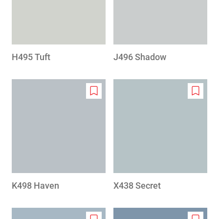
H495 Tuft
J496 Shadow
Add
Add
to
to
wishlist
wishlis
K498 Haven
X438 Secret