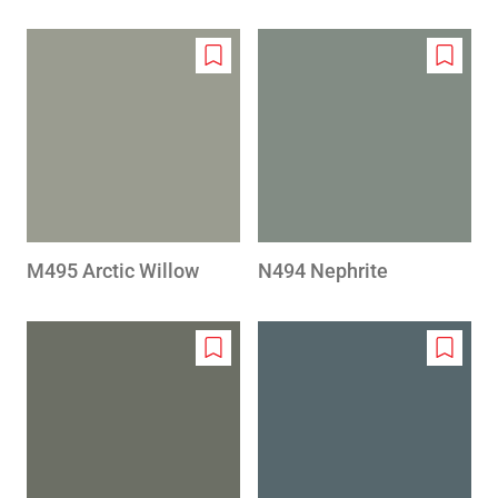
Add
Add
to
to
wishlist
wishlis
M495 Arctic Willow
N494 Nephrite
Add
Add
to
to
wishlist
wishlis