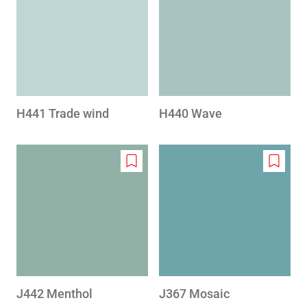
to
to
wishlist
wishlis
H441 Trade wind
H440 Wave
Add
Add
to
to
wishlist
wishlis
J442 Menthol
J367 Mosaic