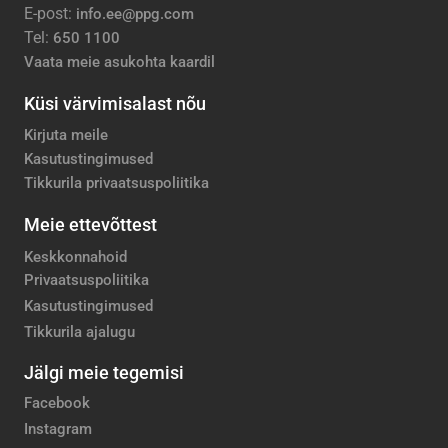
E-post:
info.ee@ppg.com
Tel:
650 1100
Vaata meie asukohta kaardil
Küsi värvimisalast nõu
Kirjuta meile
Kasutustingimused
Tikkurila privaatsuspoliitika
Meie ettevõttest
Keskkonnahoid
Privaatsuspoliitika
Kasutustingimused
Tikkurila ajalugu
Jälgi meie tegemisi
Facebook
Instagram