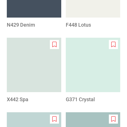
N429 Denim
F448 Lotus
Add
Add
to
to
wishlist
wishlis
X442 Spa
G371 Crystal
Add
Add