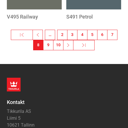
V495 Railway
S491 Petrol
Pagination
« Esimene
‹‹
…
2
3
4
5
6
7
Esimene leht
Eelmine leht
8
9
10
››
Viimane »
Järgmine leht
Viimane leht
Kontakt
Tikkurila AS
Liimi 5
10621 Tallinn