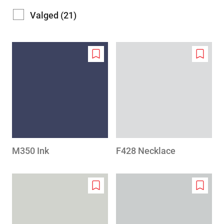
Valged (21)
Add
Add
to
to
wishlist
wishlis
M350 Ink
F428 Necklace
Add
Add
to
to
wishlist
wishlis