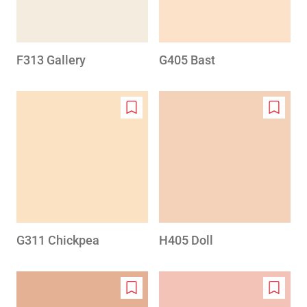
F313 Gallery
G405 Bast
Add
Add
to
to
wishlist
wishlis
G311 Chickpea
H405 Doll
Add
Add