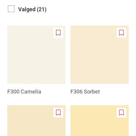
Valged (21)
Add
Add
to
to
wishlist
wishlis
F300 Camelia
F306 Sorbet
Add
Add
to
to
wishlist
wishlis