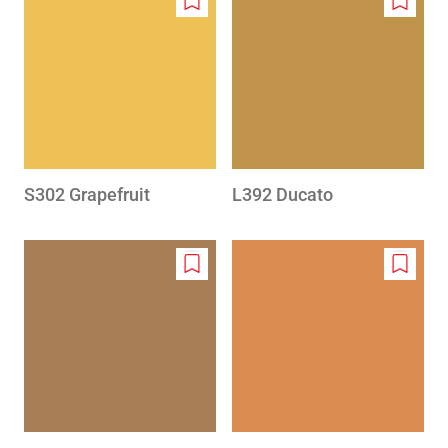
Add
Add
to
to
wishlist
wishlis
S302 Grapefruit
L392 Ducato
Add
Add
to
to
wishlist
wishlis