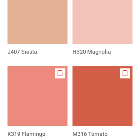
to
to
wishlist
wishlis
J407 Siesta
H320 Magnolia
Add
Add
to
to
wishlist
wishlis
K319 Flamingo
M316 Tomato