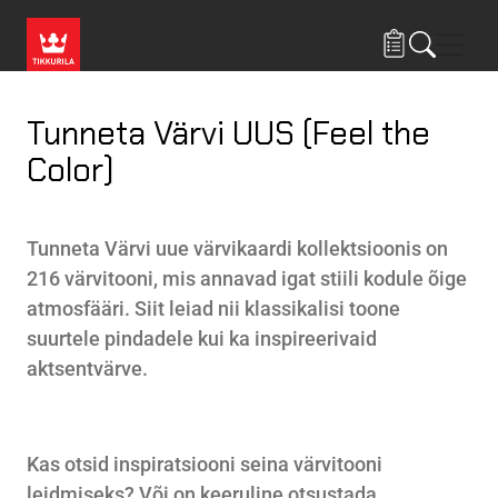
Liigu edasi põhisisu juurde
Menü
Tunneta Värvi UUS (Feel the
Color)
Tunneta Värvi uue värvikaardi kollektsioonis on
216 värvitooni, mis annavad igat stiili kodule õige
atmosfääri. Siit leiad nii klassikalisi toone
suurtele pindadele kui ka inspireerivaid
aktsentvärve.
Kas otsid inspiratsiooni seina värvitooni
leidmiseks? Või on keeruline otsustada,