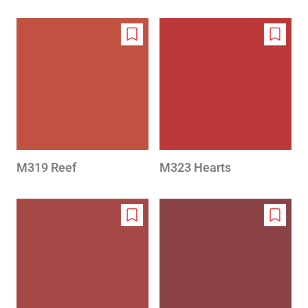
Add
Add
to
to
wishlist
wishlis
M319 Reef
M323 Hearts
Add
Add
to
to
wishlist
wishlis