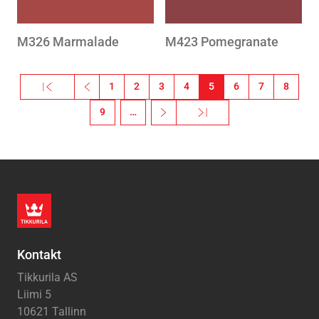
M326 Marmalade
M423 Pomegranate
Pagination
« Esimene
‹‹
1
2
3
4
5
6
7
8
Esimene leht
Eelmine leht
9
…
››
Viimane »
Järgmine leht
Viimane leht
Kontakt
Tikkurila AS
Liimi 5
10621 Tallinn