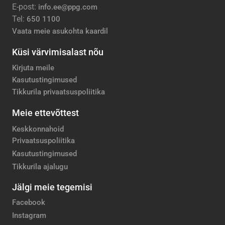
E-post:
info.ee@ppg.com
Tel:
650 1100
Vaata meie asukohta kaardil
Küsi värvimisalast nõu
Kirjuta meile
Kasutustingimused
Tikkurila privaatsuspoliitika
Meie ettevõttest
Keskkonnahoid
Privaatsuspoliitika
Kasutustingimused
Tikkurila ajalugu
Jälgi meie tegemisi
Facebook
Instagram