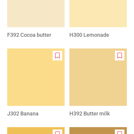
F392 Cocoa butter
H300 Lemonade
Add
Add
to
to
wishlist
wishlis
J302 Banana
H392 Butter milk