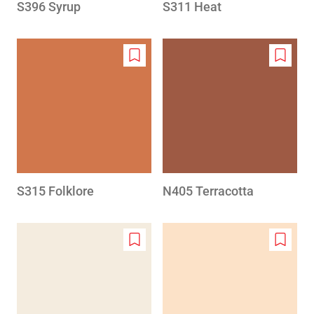
S396 Syrup
S311 Heat
Add
Add
to
to
wishlist
wishlis
S315 Folklore
N405 Terracotta
Add
Add
to
to
wishlist
wishlis