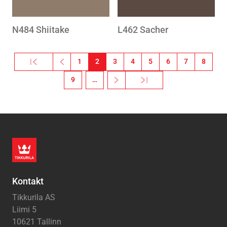
N484 Shiitake
L462 Sacher
Pagination
« Esimene
‹‹
1
2
3
4
5
6
7
8
Esimene leht
Eelmine leht
9
…
››
Viimane »
Järgmine leht
Viimane leht
Kontakt
Tikkurila AS
Liimi 5
10621 Tallinn