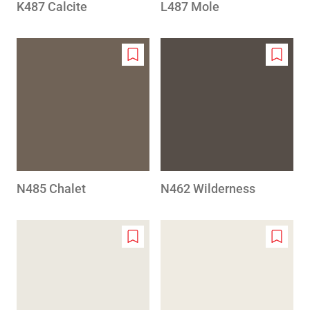
K487 Calcite
L487 Mole
Add
Add
to
to
wishlist
wishlis
N485 Chalet
N462 Wilderness
Add
Add
to
to
wishlist
wishlis