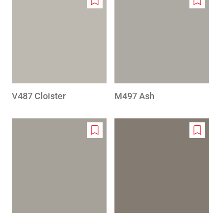
Add
Add
to
to
wishlist
wishlis
V487 Cloister
M497 Ash
Add
Add
to
to
wishlist
wishlis