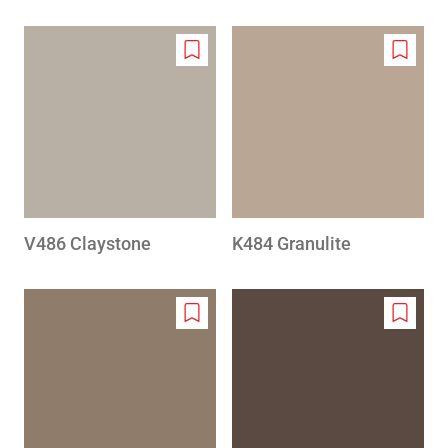
Add
Add
to
to
wishlist
wishlis
V486 Claystone
K484 Granulite
Add
Add
to
to
wishlist
wishlis