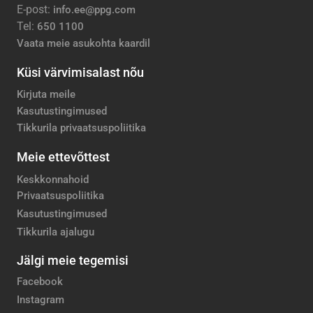
E-post:
info.ee@ppg.com
Tel:
650 1100
Vaata meie asukohta kaardil
Küsi värvimisalast nõu
Kirjuta meile
Kasutustingimused
Tikkurila privaatsuspoliitika
Meie ettevõttest
Keskkonnahoid
Privaatsuspoliitika
Kasutustingimused
Tikkurila ajalugu
Jälgi meie tegemisi
Facebook
Instagram