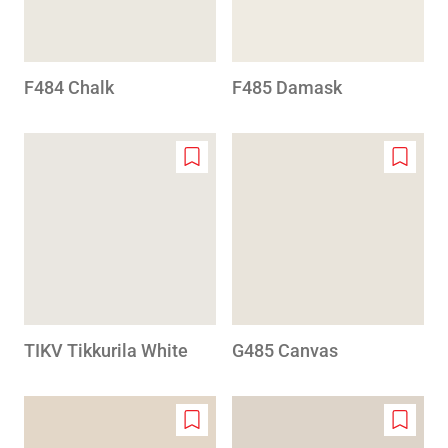
F484 Chalk
F485 Damask
Add
Add
to
to
wishlist
wishlis
TIKV Tikkurila White
G485 Canvas
Add
Add