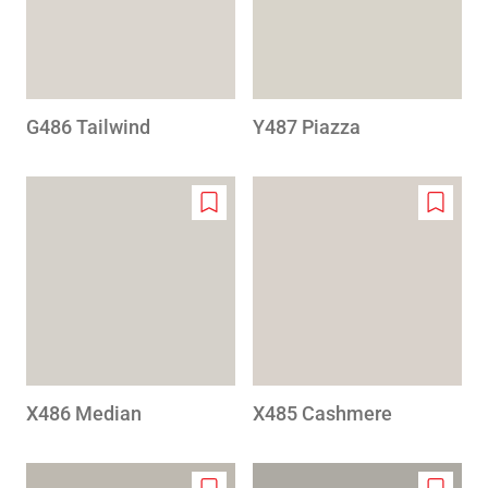
G486 Tailwind
Y487 Piazza
Add
Add
to
to
wishlist
wishlis
X486 Median
X485 Cashmere