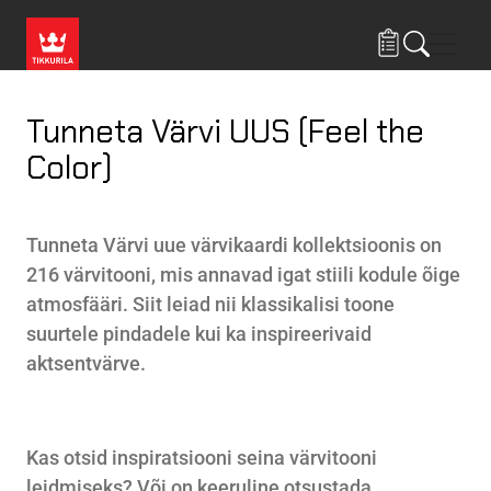
Liigu edasi põhisisu juurde
Menü
Tunneta Värvi UUS (Feel the
Color)
Tunneta Värvi uue värvikaardi kollektsioonis on
216 värvitooni, mis annavad igat stiili kodule õige
atmosfääri. Siit leiad nii klassikalisi toone
suurtele pindadele kui ka inspireerivaid
aktsentvärve.
Kas otsid inspiratsiooni seina värvitooni
leidmiseks? Või on keeruline otsustada,