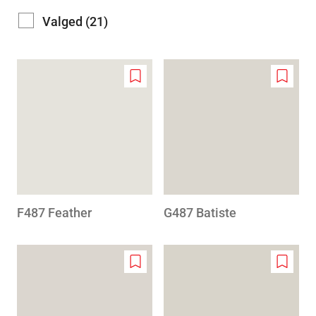
Valged (21)
Add
Add
to
to
wishlist
wishlis
F487 Feather
G487 Batiste
Add
Add
to
to
wishlist
wishlis