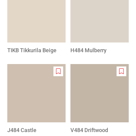
to
to
wishlist
wishlis
TIKB Tikkurila Beige
H484 Mulberry
Add
Add
to
to
wishlist
wishlis
J484 Castle
V484 Driftwood