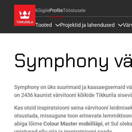
Kõigile
Profile
Tööstusele
Tooted
Projektid ja lahendused
Vär
Items under Tooted
Items
Symphony vä
Symphony on üks suurimaid ja kaasaegsemaid vär
on 2436 kaunist värvitooni kõikide Tikkurila sisev
Kas otsid inspiratsiooni seina värvitooni leidmise
otsustada, missugune toon erinevate lemmiktooni
abiga lõime
Colour Master mobiiliäpi
, et Sul ole
unistused ellu viia ja inspiratsiooni saada.