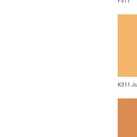
F311
K311 Ju