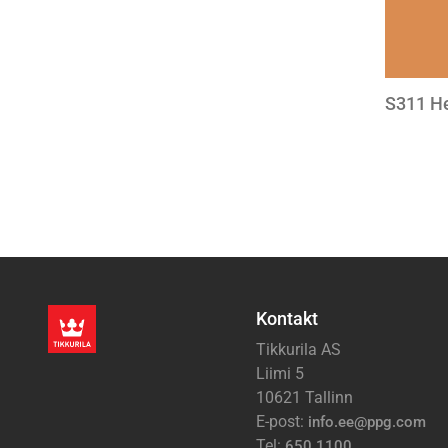
S311 H
Paginati
Kontakt
Tikkurila AS
Liimi 5
10621 Tallinn
E-post:
info.ee@ppg.com
Tel:
650 1100