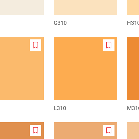
G310
H31
Add
Add
to
to
wishlist
wishlist
L310
M31
Add
Add