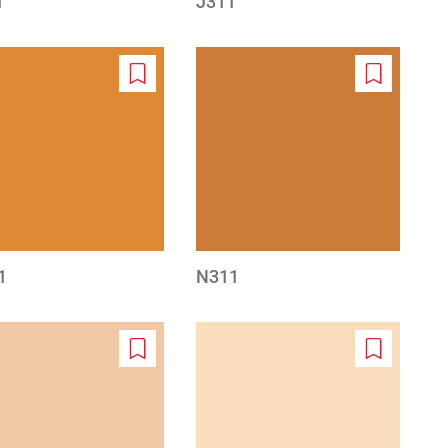
1
J311
Add
Add
to
to
wishlist
wishlist
1
N311
Add
Add
to
to
wishlist
wishlist