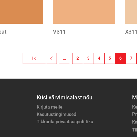
eat
V311
X31
on
« Esimene
‹‹
…
2
3
4
5
6
7
Esimene leht
Eelmine leht
Küsi värvimisalast nõu
M
Kirjuta meile
Ke
Pr
Kasutustingimused
Tikkurila privaatsuspoliitika
Ka
Ti