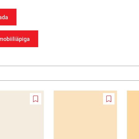
tada
mobiiliäpiga
Add
Add
to
to
wishlist
wishlist