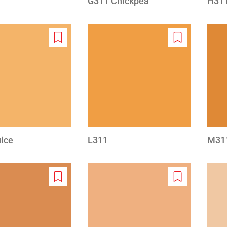
G311 Chickpea
H31
Add
Add
to
to
wishlist
wishlist
ice
L311
M31
Add
Add
to
to
wishlist
wishlist