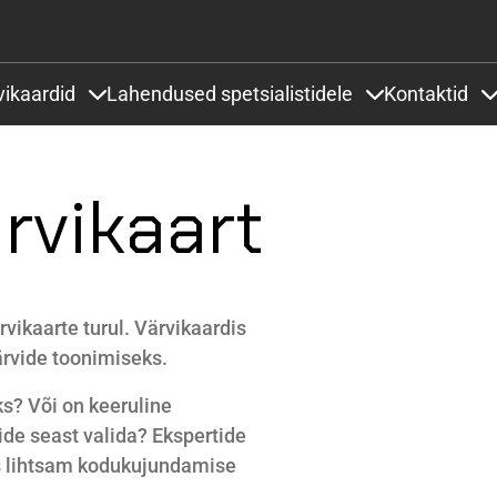
Liigu edasi põhisisu juurde
vikaardid
Lahendused spetsialistidele
Kontaktid
 under Projektid ja lahendused
Items under Värvikaardid
Items under Lah
rvikaart
vikaarte turul.
Värvikaardis
ärvide toonimiseks.
ks? Või on keeruline
de seast valida? Ekspertide
ks lihtsam kodukujundamise