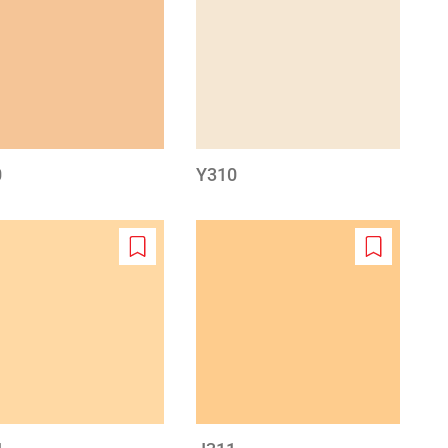
to
to
wishlist
wishlist
0
Y310
Add
Add
to
to
wishlist
wishlist