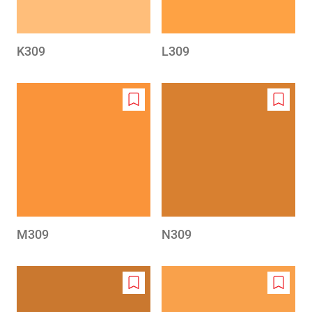
K309
L309
Add
Add
to
to
wishlist
wishlis
M309
N309
Add
Add
to
to