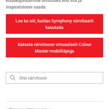
kodukujundamise unistused ellu viia ja
inspiratsiooni saada.
Loe ka siit, kuidas Symphony värvikaarti
kasutada
Katseta värvitoone virtuaalselt Colour
Master mobiiliäpiga