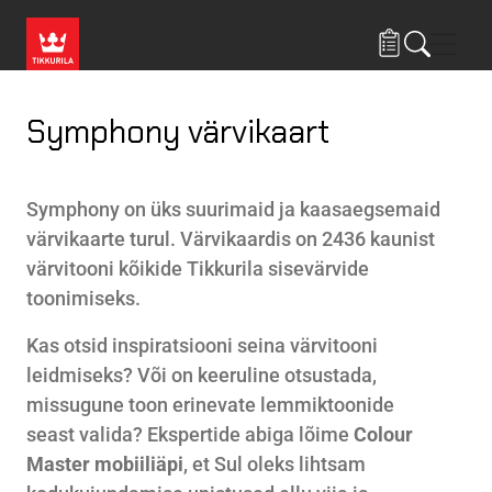
Liigu edasi põhisisu juurde
Menü
Symphony värvikaart
Symphony on üks suurimaid ja kaasaegsemaid
värvikaarte turul.
Värvikaardis on 2436 kaunist
värvitooni kõikide Tikkurila sisevärvide
toonimiseks.
Kas otsid inspiratsiooni seina värvitooni
leidmiseks? Või on keeruline otsustada,
missugune toon erinevate lemmiktoonide
seast valida? Ekspertide abiga lõime
Colour
Master mobiiliäpi
, et Sul oleks lihtsam