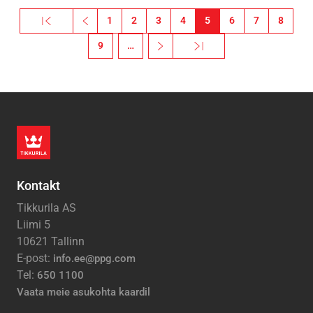
« Esimene
‹‹
1
2
3
4
5
6
7
8
Esimene leht
Eelmine leht
9
…
››
Viimane »
Järgmine leht
Viimane leht
Kontakt
Tikkurila AS
Liimi 5
10621 Tallinn
E-post:
info.ee@ppg.com
Tel:
650 1100
Vaata meie asukohta kaardil