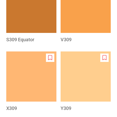
wishlist
wishlis
S309 Equator
V309
Add
Add
to
to
wishlist
wishlis
X309
Y309
Pagination