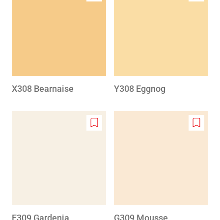
to
to
wishlist
wishlis
X308 Bearnaise
Y308 Eggnog
Add
Add
to
to
wishlist
wishlis
F309 Gardenia
G309 Mousse