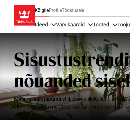
Kõigile
Profile
Tööstusele
Ideed
Värvikaardid
Tooted
Tööj
Items under Ideed
Items under Värvik
Items u
Sisustustrendi
nõuanded sise
Minimalistlik japandi stiil, päevalillekollane ja 
elu – see, mida me 2022. aastal armastame.