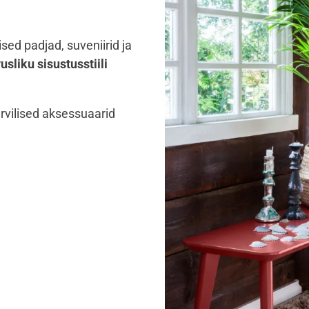
sed padjad, suveniirid ja
usliku sisustusstiili
ärvilised aksessuaarid