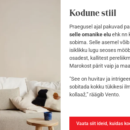
Kodune stiil
Praegusel ajal pakuvad pa
selle omanike elu
ehk nn k
sobima. Selle asemel või
isiklikku lugu seoses mööb
osadest, kallitest pereliikm
Marokost pärit vaip ja ma
"See on huvitav ja intrige
sobitada kokku tükikesi il
kollaaž,” räägib Vento.
Vaata siit ideid, kuidas 