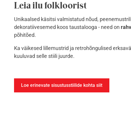
Leia ilu folkloorist
Unikaalsed käsitsi valmistatud nõud, peenemustrili
dekoratiivesemed koos taustalooga - need on
rahv
põhitõed.
Ka väikesed lillemustrid ja retrohõngulised erksav
kuuluvad selle stiili juurde.
Loe erinevate sisustusstiilide kohta siit