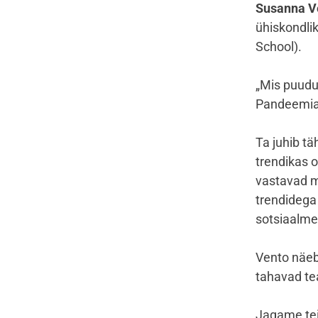
Susanna V
ühiskondlik
School).
„Mis puudu
Pandeemia 
Ta juhib tä
trendikas o
vastavad me
trendidega k
sotsiaalme
Vento näeb 
tahavad te
Jagame tei