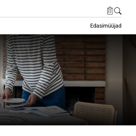
Edasimüüjad
ituskeskus
ems under Keskkond