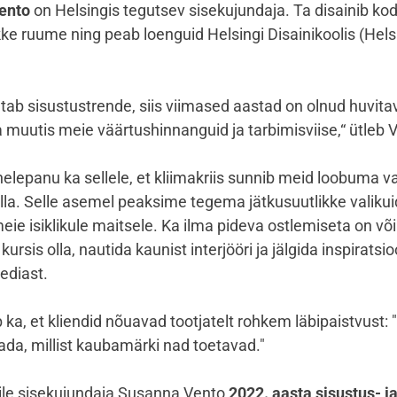
ento
on Helsingis tegutsev sisekujundaja. Ta disainib kod
ke ruume ning peab loenguid Helsingi Disainikoolis (Hels
tab sisustustrende, siis viimased aastad on olnud huvita
muutis meie väärtushinnanguid ja tarbimisviise,“ ütleb 
helepanu ka sellele, et kliimakriis sunnib meid loobuma 
lla. Selle asemel peaksime tegema jätkusuutlikke valikui
ie isiklikule maitsele. Ka ilma pideva ostlemiseta on võ
ursis olla, nautida kaunist interjööri ja jälgida inspiratsio
ediast.
ka, et kliendid nõuavad tootjatelt rohkem läbipaistvust: 
ada, millist kaubamärki nad toetavad."
le sisekujundaja Susanna Vento
2022. aasta sisustus- j