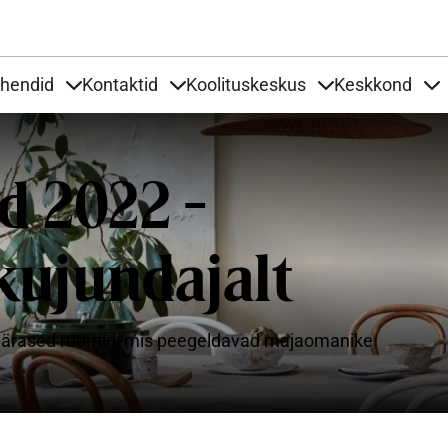
Liigu edasi põhisisu juurde
uhendid
Kontaktid
Koolituskeskus
Keskkond
aardid
nder Tooted
Items under Tööjuhendid
Items under Kontaktid
Items under Kool
It
d 2022 -
kujundajalt
isikupärased ruumid, mis peegeldavad majaomanike