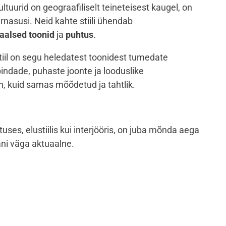
ltuurid on geograafiliselt teineteisest kaugel, on
arnasusi.
Neid kahte stiili ühendab
aalsed toonid
ja
puhtus
.
tiil on segu heledatest toonidest tumedate
pindade, puhaste joonte ja looduslike
en, kuid samas mõõdetud ja tahtlik.
etuses, elustiilis kui interjööris, on juba mõnda aega
ani väga aktuaalne.