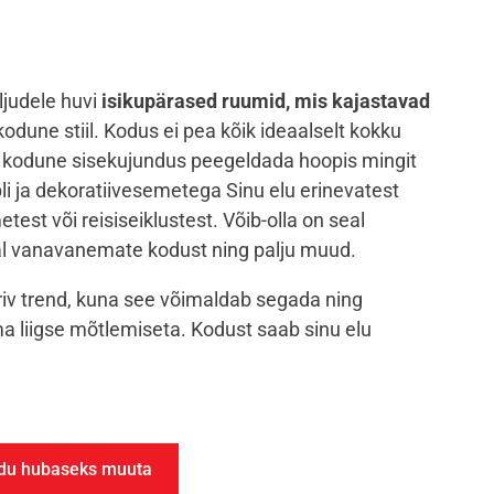
ljudele huvi
isikupärased ruumid, mis kajastavad
odune stiil. Kodus ei pea kõik ideaalselt kokku
b kodune sisekujundus peegeldada hoopis mingit
li ja dekoratiivesemetega Sinu elu erinevatest
etest või reisiseiklustest. Võib-olla on seal
al vanavanemate kodust ning palju muud.
eriv trend, kuna see võimaldab segada ning
ma liigse mõtlemiseta. Kodust saab sinu elu
kodu hubaseks muuta