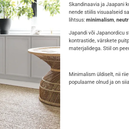
Skandinaavia ja Jaapani ku
nende stiilis visuaalseid s
lihtsus:
minimalism
,
neutr
Japandi või Japanordicu s
kontrastide, värskete puit
materjalidega. Stiil on pe
Minimalism üldiselt, nii rii
populaarne olnud ja on sii