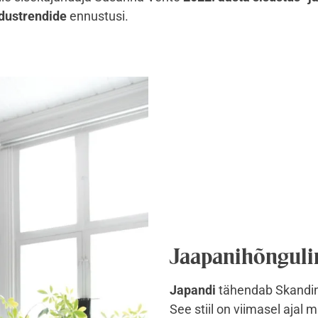
dustrendide
ennustusi.
Jaapanihõnguli
Japandi
tähendab Skandin
See stiil on viimasel ajal