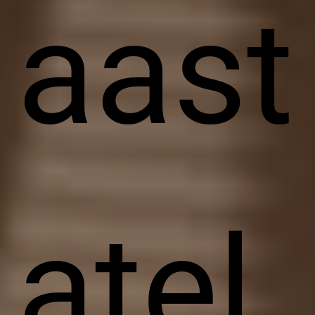
aast
atel.