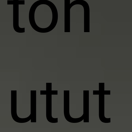
toh
utut