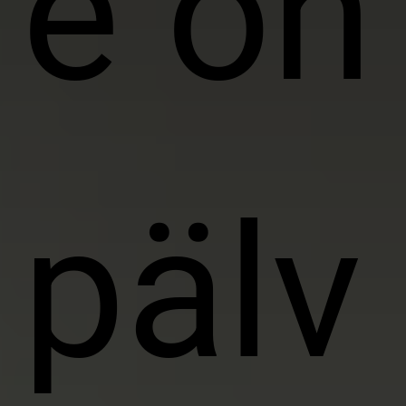
e on
pälv