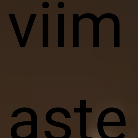
viim
aste