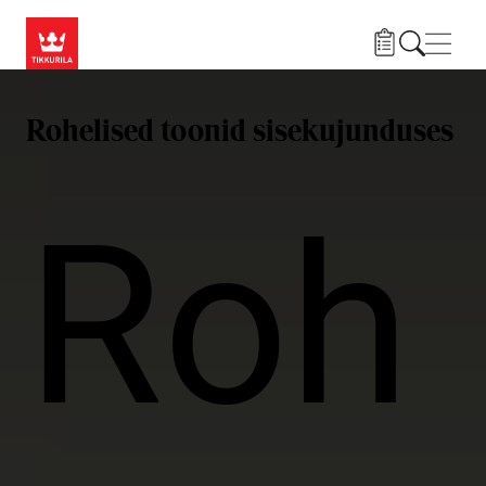
Liigu edasi põhisisu juurde
Menü
Rohelised toonid sisekujunduses
Roh