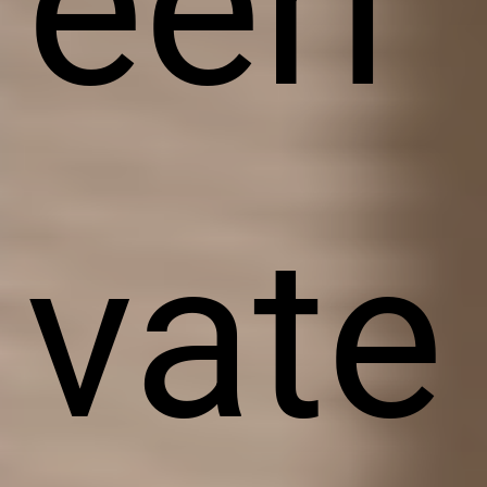
eeri
vate