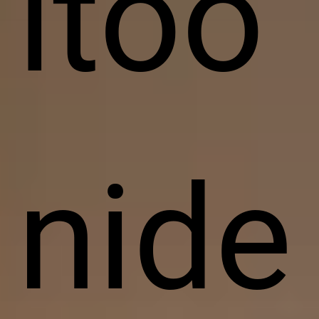
itoo
nide