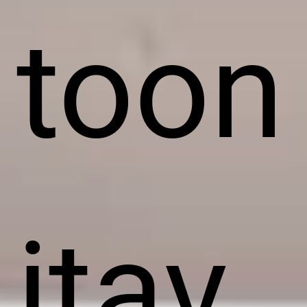
toon
itav