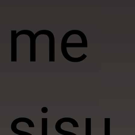
me
sisu