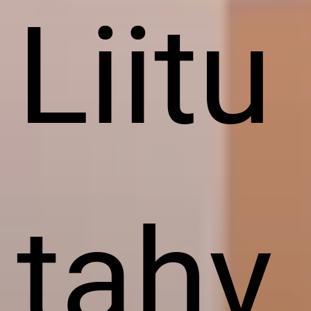
Liitu
tahv