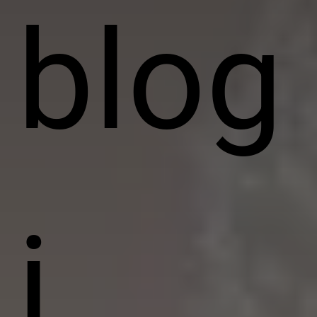
blog
i