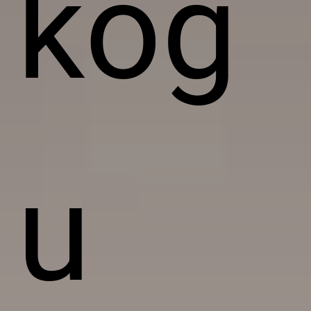
kog
u