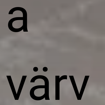
a
värv