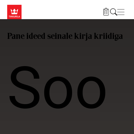
Liigu edasi põhisisu juurde
Menü
Pane ideed seinale kirja kriidiga
Soo