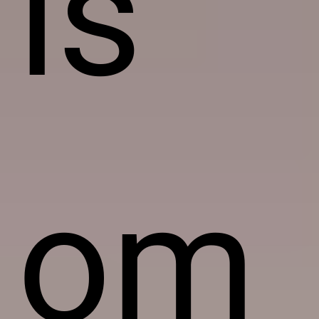
is
om