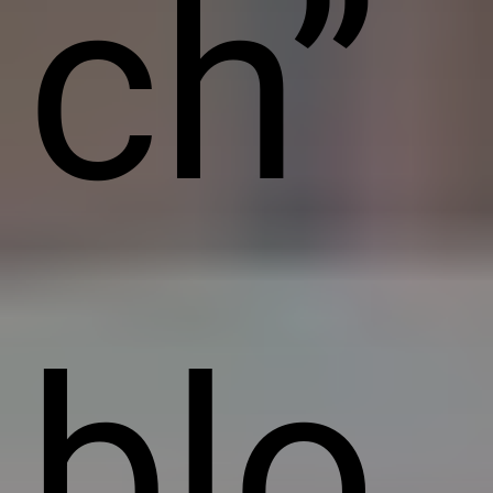
ch”
blo