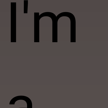
I'm
a