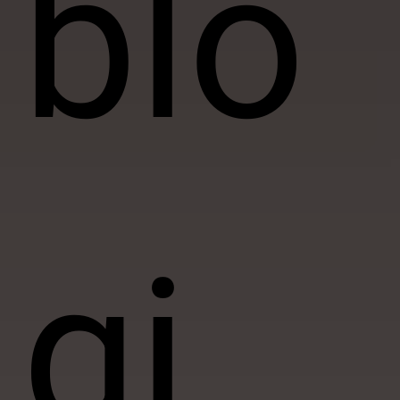
blo
gi