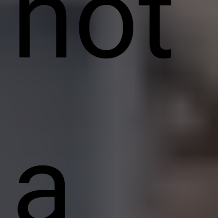
not
a