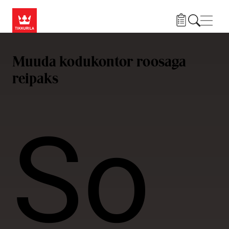
Liigu edasi põhisisu juurde
Menü
Muuda kodukontor roosaga
reipaks
So