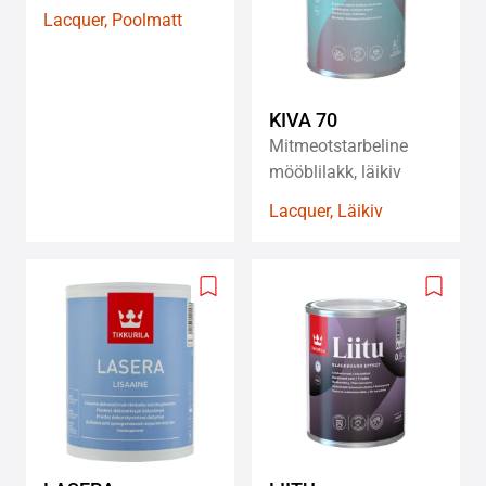
Lacquer, Poolmatt
KIVA 70
Mitmeotstarbeline
mööblilakk, läikiv
Lacquer, Läikiv
Add
Add
to
to
wishlist
wishlis