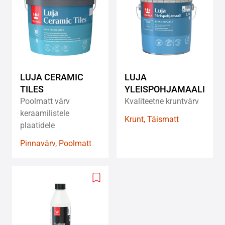
to
to
wishlist
wishlis
LUJA CERAMIC
LUJA
TILES
YLEISPOHJAMAALI
Poolmatt värv
Kvaliteetne kruntvärv
keraamilistele
Krunt, Täismatt
plaatidele
Pinnavärv, Poolmatt
Add
to
wishlist