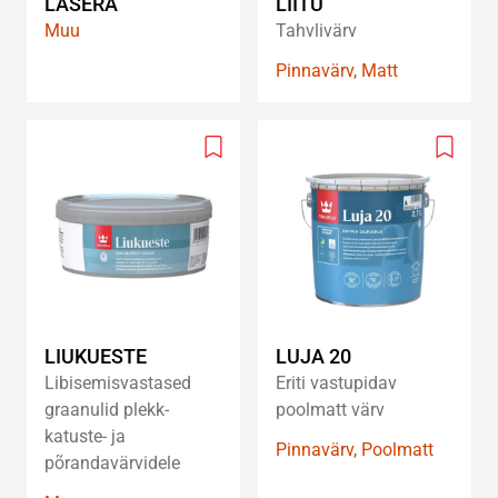
LASERA
LIITU
Muu
Tahvlivärv
Pinnavärv, Matt
Add
Add
to
to
wishlist
wishlis
LIUKUESTE
LUJA 20
Libisemisvastased
Eriti vastupidav
graanulid plekk-
poolmatt värv
katuste- ja
Pinnavärv, Poolmatt
põrandavärvidele