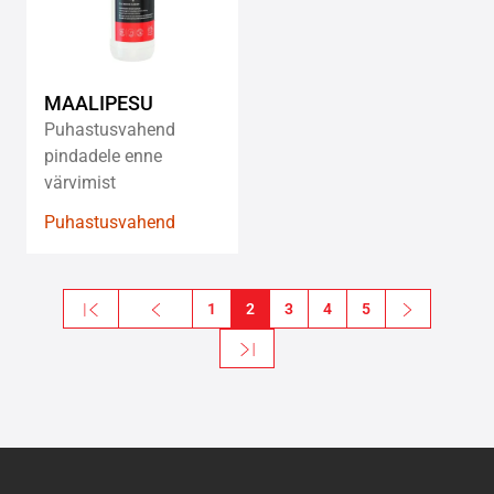
MAALIPESU
Puhastusvahend
pindadele enne
värvimist
Puhastusvahend
Pagination
« First
Previous
1
2
3
4
5
Next
Esimene leht
Eelmine leht
Järgmine le
Last »
Viimane leht