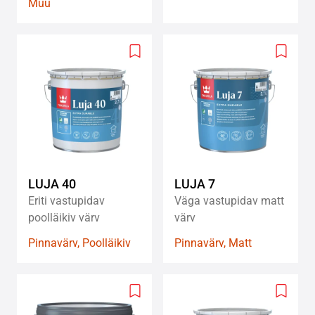
Muu
Add
Add
to
to
wishlist
wishlis
LUJA 40
LUJA 7
Eriti vastupidav
Väga vastupidav matt
poolläikiv värv
värv
Pinnavärv, Poolläikiv
Pinnavärv, Matt
Add
Add