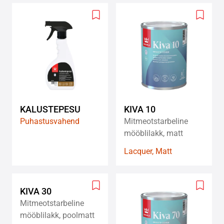
Add
Add
to
to
wishlist
wishlis
KALUSTEPESU
KIVA 10
Puhastusvahend
Mitmeotstarbeline
mööblilakk, matt
Lacquer, Matt
Add
Add
KIVA 30
to
to
Mitmeotstarbeline
wishlist
wishlis
mööblilakk, poolmatt