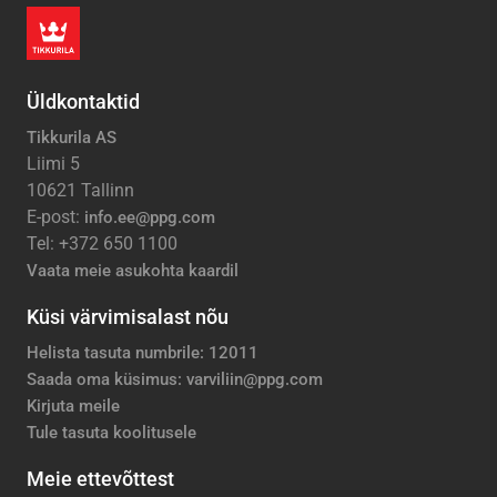
Üldkontaktid
Tikkurila AS
Liimi 5
10621 Tallinn
E-post:
info.ee@ppg.com
Tel: +372 650 1100
Vaata meie asukohta kaardil
Küsi värvimisalast nõu
Helista tasuta numbrile: 12011
Saada oma küsimus: varviliin@ppg.com
Kirjuta meile
Tule tasuta koolitusele
Meie ettevõttest