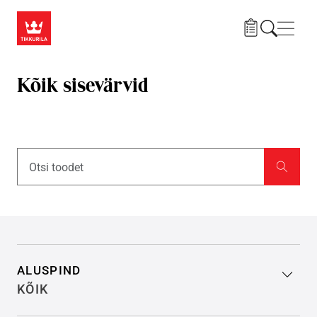
Liigu edasi põhisisu juurde
Menü
Kõik sisevärvid
Filter search results
ALUSPIND
KÕIK