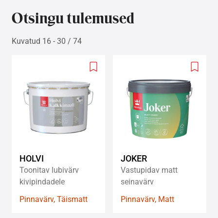
Otsingu tulemused
Kuvatud 16 - 30 / 74
Add
Add
to
to
wishlist
wishlis
HOLVI
JOKER
Toonitav lubivärv
Vastupidav matt
kivipindadele
seinavärv
Pinnavärv, Täismatt
Pinnavärv, Matt